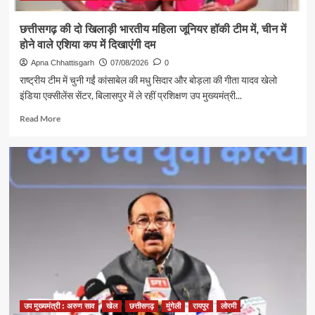
विधान
से
छत्तीसगढ़ की दो खिलाड़ी भारतीय महिला जूनियर हॉकी टीम में, चीन में
किया
होने वाले एशिया कप में दिखाएंगी दम
जलाभिषेक,
प्रदेशवासियों
Apna Chhattisgarh
07/08/2026
0
के
राष्ट्रीय टीम में चुनी गईं कांसाबेल की मधु सिदार और बोड़ला की गीता यादव खेलो
सुख,
इंडिया एक्सीलेंस सेंटर, बिलासपुर में ले रहीं प्रशिक्षण उप मुख्यमंत्री...
शांति,
समृद्धि
Read
Read More
और
more
खुशहाली
about
की
छत्तीसगढ़
कामना
की
दो
खिलाड़ी
भारतीय
महिला
जूनियर
हॉकी
टीम
में,
चीन
में
उप मुख्यमंत्री : अरुण साव
खेल
छत्तीसगढ़
मुंगेली
रायपुर
लोरमी