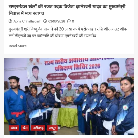
मुलाकात
राष्ट्रमंडल खेलों की रजत पदक विजेता ज्ञानेश्वरी यादव का मुख्यमंत्री
निवास में भव्य स्वागत
Apna Chhattisgarh
03/08/2026
0
मुख्यमंत्री श्री विष्णु देव साय ने की 30 लाख रुपये प्रोत्साहन राशि और आउट ऑफ
टर्न डीएसपी पद पर पदोन्नति की घोषणा ज्ञानेश्वरी की उपलब्धि...
Read
Read More
more
about
राष्ट्रमंडल
खेलों
की
रजत
पदक
विजेता
ज्ञानेश्वरी
यादव
का
मुख्यमंत्री
निवास
में
कोरबा
खेल
छत्तीसगढ़
रायपुर
भव्य