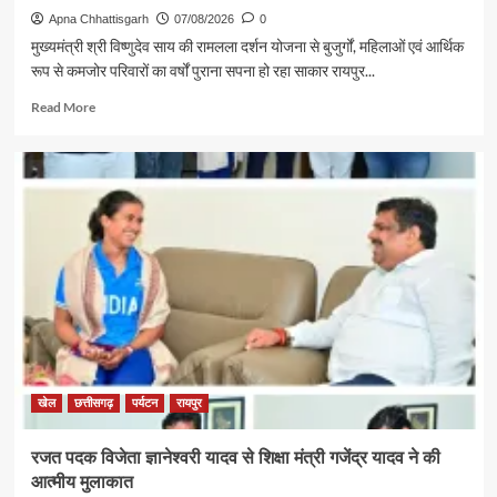
Apna Chhattisgarh
07/08/2026
0
मुख्यमंत्री श्री विष्णुदेव साय की रामलला दर्शन योजना से बुजुर्गों, महिलाओं एवं आर्थिक
रूप से कमजोर परिवारों का वर्षों पुराना सपना हो रहा साकार रायपुर...
Read
Read More
more
about
पर्यटन
एवं
संस्कृति
मंत्री
श्री
राजेश
अग्रवाल
की
पहल
से
सरगुजा
संभाग
खेल
छत्तीसगढ़
पर्यटन
रायपुर
के
850
रजत पदक विजेता ज्ञानेश्वरी यादव से शिक्षा मंत्री गजेंद्र यादव ने की
श्रद्धालु
आत्मीय मुलाकात
भारत