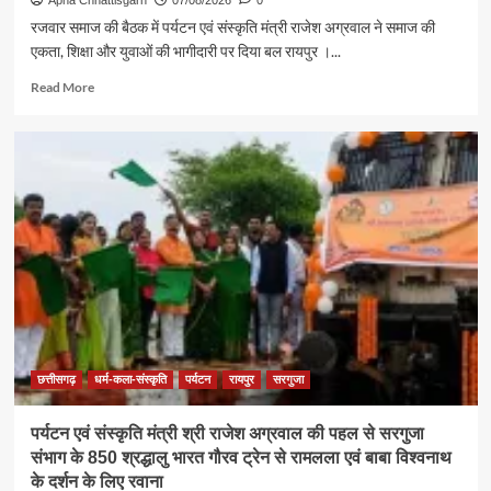
रजवार समाज की बैठक में पर्यटन एवं संस्कृति मंत्री राजेश अग्रवाल ने समाज की
एकता, शिक्षा और युवाओं की भागीदारी पर दिया बल रायपुर ।...
Read
Read More
more
about
समाज
की
एकजुटता
सामाजिक
विकास
की
सबसे
बड़ी
शक्ति
:
राजेश
अग्रवाल
छत्तीसगढ़
धर्म-कला-संस्कृति
पर्यटन
रायपुर
सरगुजा
पर्यटन एवं संस्कृति मंत्री श्री राजेश अग्रवाल की पहल से सरगुजा
संभाग के 850 श्रद्धालु भारत गौरव ट्रेन से रामलला एवं बाबा विश्वनाथ
के दर्शन के लिए रवाना