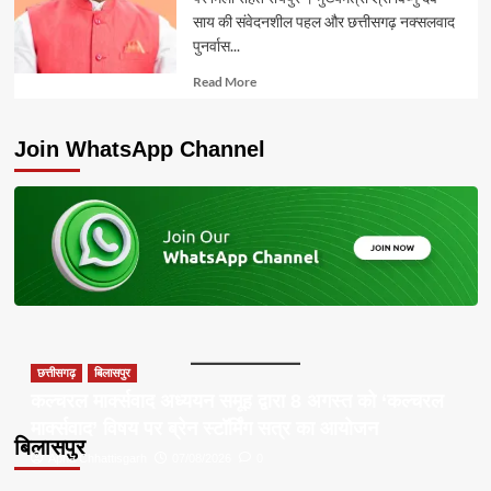
साय की संवेदनशील पहल और छत्तीसगढ़ नक्सलवाद
पुनर्वास...
Read
Read More
more
about
Join WhatsApp Channel
छत्तीसगढ़
बिलासपुर
कल्चरल मार्क्सवाद अध्ययन समूह द्वारा 8 अगस्त को ‘कल्चरल
मार्क्सवाद’ विषय पर ब्रेन स्टॉर्मिंग सत्र का आयोजन
बिलासपुर
Apna Chhattisgarh
07/08/2026
0