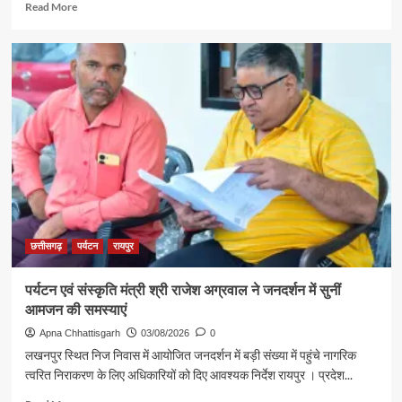
Read
Read More
बाबा
more
विश्वनाथ
about
के
रजत
दर्शन
पदक
के
विजेता
लिए
ज्ञानेश्वरी
रवाना
यादव
से
शिक्षा
मंत्री
गजेंद्र
यादव
ने
की
छत्तीसगढ़
पर्यटन
रायपुर
आत्मीय
मुलाकात
पर्यटन एवं संस्कृति मंत्री श्री राजेश अग्रवाल ने जनदर्शन में सुनीं
आमजन की समस्याएं
Apna Chhattisgarh
03/08/2026
0
लखनपुर स्थित निज निवास में आयोजित जनदर्शन में बड़ी संख्या में पहुंचे नागरिक
त्वरित निराकरण के लिए अधिकारियों को दिए आवश्यक निर्देश रायपुर । प्रदेश...
Read