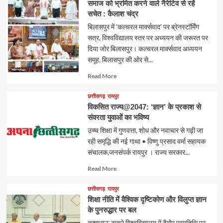
समाज को भ्रमित करने वाले नैरेटिव से रहें
सचेत : कैलाश चंद्र
बिलासपुर में ‘कल्चरल मार्क्सवाद’ पर ब्रेनस्टॉर्मिंग
सत्र, विश्वविद्यालय स्तर पर अध्ययन की जरूरत पर
दिया जोर बिलासपुर। कल्चरल मार्क्सवाद अध्ययन
समूह, बिलासपुर की ओर से...
Read
Read More
more
about
छत्तीसगढ़
रायपुर
विकसित राज्य@2047: ‘ज्ञान’ के प्रकाश से
संवरता युवाओं का भविष्य
उच्च शिक्षा में गुणवत्ता, शोध और नवाचार से गढ़ी जा
रही समृद्धि की नई गाथा • विष्णु प्रसाद वर्मा सहायक
संचालक,जनसंपर्क रायपुर । राज्य सरकार...
Read
Read More
more
about
छत्तीसगढ़
रायपुर
शिक्षा नीति में वैश्विक दृष्टिकोण और विलुप्त ज्ञान
के पुनरुद्धार पर बल
कुशाभाऊ ठाकरे विश्वविद्यालय में टैगोर पुण्यतिथि पर