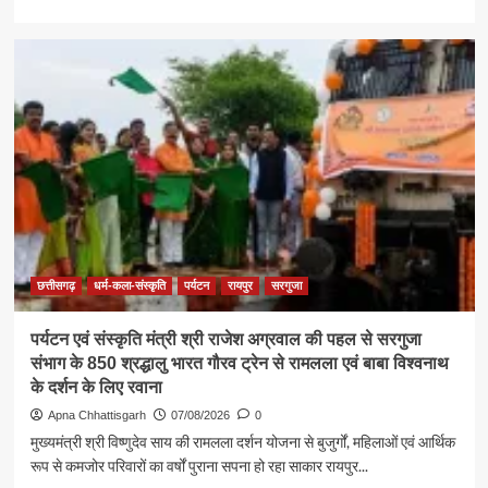
more
about
समाज
की
एकजुटता
सामाजिक
विकास
की
सबसे
बड़ी
शक्ति
:
राजेश
अग्रवाल
छत्तीसगढ़
धर्म-कला-संस्कृति
पर्यटन
रायपुर
सरगुजा
पर्यटन एवं संस्कृति मंत्री श्री राजेश अग्रवाल की पहल से सरगुजा
संभाग के 850 श्रद्धालु भारत गौरव ट्रेन से रामलला एवं बाबा विश्वनाथ
के दर्शन के लिए रवाना
Apna Chhattisgarh
07/08/2026
0
मुख्यमंत्री श्री विष्णुदेव साय की रामलला दर्शन योजना से बुजुर्गों, महिलाओं एवं आर्थिक
रूप से कमजोर परिवारों का वर्षों पुराना सपना हो रहा साकार रायपुर...