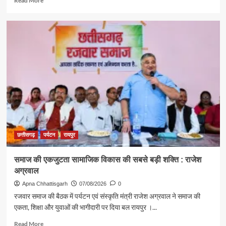
Read More
more
about
पर्यटन
एवं
संस्कृति
मंत्री
राजेश
अग्रवाल
ने
दिया
स्वदेशी
अपनाने
का
संदेश
छत्तीसगढ़
पर्यटन
रायपुर
समाज की एकजुटता सामाजिक विकास की सबसे बड़ी शक्ति : राजेश
अग्रवाल
Apna Chhattisgarh
07/08/2026
0
रजवार समाज की बैठक में पर्यटन एवं संस्कृति मंत्री राजेश अग्रवाल ने समाज की
एकता, शिक्षा और युवाओं की भागीदारी पर दिया बल रायपुर ।...
Read
Read More