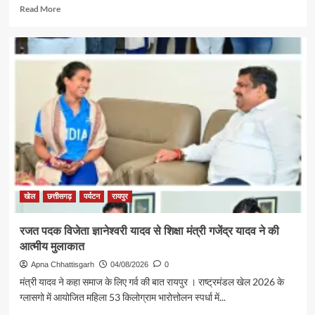
Read
Read More
more
about
पर्यटन
एवं
संस्कृति
मंत्री
श्री
राजेश
अग्रवाल
की
पहल
से
सरगुजा
संभाग
खेल
छत्तीसगढ़
पर्यटन
रायपुर
के
850
रजत पदक विजेता ज्ञानेश्वरी यादव से शिक्षा मंत्री गजेंद्र यादव ने की
श्रद्धालु
आत्मीय मुलाकात
भारत
गौरव
Apna Chhattisgarh
04/08/2026
0
ट्रेन
मंत्री यादव ने कहा समाज के लिए गर्व की बात रायपुर । राष्ट्रमंडल खेल 2026 के
से
ग्लासगो में आयोजित महिला 53 किलोग्राम भारोत्तोलन स्पर्धा में...
रामलला
एवं