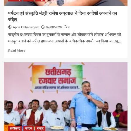
पर्यटन एवं संस्कृति मंत्री राजेश अग्रवाल ने दिया स्वदेशी अपनाने का
संदेश
Apna Chhattisgarh
07/08/2026
0
राष्ट्रीय हथकरघा दिवस पर बुनकरों के सम्मान और 'वोकल फॉर लोकल' अभियान को
मजबूत बनाने की अपील हथकरघा उत्पादों के अधिकाधिक उपयोग का किया आग्रह,...
Read
Read More
more
about
पर्यटन
एवं
संस्कृति
मंत्री
राजेश
अग्रवाल
ने
दिया
स्वदेशी
अपनाने
का
संदेश
छत्तीसगढ़
पर्यटन
रायपुर