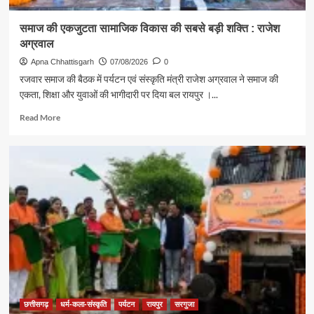
समाज की एकजुटता सामाजिक विकास की सबसे बड़ी शक्ति : राजेश
अग्रवाल
Apna Chhattisgarh
07/08/2026
0
रजवार समाज की बैठक में पर्यटन एवं संस्कृति मंत्री राजेश अग्रवाल ने समाज की
एकता, शिक्षा और युवाओं की भागीदारी पर दिया बल रायपुर ।...
Read
Read More
more
about
समाज
की
एकजुटता
सामाजिक
विकास
की
सबसे
बड़ी
शक्ति
:
राजेश
अग्रवाल
छत्तीसगढ़
धर्म-कला-संस्कृति
पर्यटन
रायपुर
सरगुजा