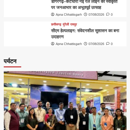
डोंगरगढ़–कटघोरा नई रेल लाइन की स्वीकृति
पर जनआभार का अभूतपूर्व उत्साह
Apna Chhattisgarh
07/08/2026
0
छत्तीसगढ़
मुंगेली
रायपुर
सीएम हेल्पलाइन: संवेदनशील सुशासन का बना
उदाहरण
Apna Chhattisgarh
07/08/2026
0
पर्यटन