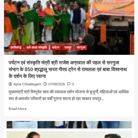
विकास
की
सबसे
बड़ी
शक्ति
:
राजेश
अग्रवाल
छत्तीसगढ़
धर्म-कला-संस्कृति
पर्यटन
रायपुर
सरगुजा
पर्यटन एवं संस्कृति मंत्री श्री राजेश अग्रवाल की पहल से सरगुजा
संभाग के 850 श्रद्धालु भारत गौरव ट्रेन से रामलला एवं बाबा विश्वनाथ
के दर्शन के लिए रवाना
Apna Chhattisgarh
07/08/2026
0
मुख्यमंत्री श्री विष्णुदेव साय की रामलला दर्शन योजना से बुजुर्गों, महिलाओं एवं आर्थिक
रूप से कमजोर परिवारों का वर्षों पुराना सपना हो रहा साकार रायपुर...
Read
Read More
more
about
पर्यटन
एवं
संस्कृति