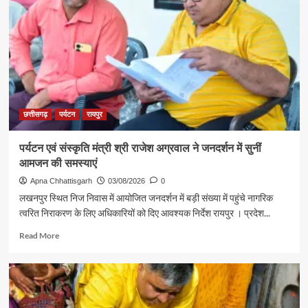
लिए
ज्ञानेश्वरी
रवाना
यादव
से
शिक्षा
मंत्री
गजेंद्र
यादव
ने
की
छत्तीसगढ़
पर्यटन
रायपुर
आत्मीय
मुलाकात
पर्यटन एवं संस्कृति मंत्री श्री राजेश अग्रवाल ने जनदर्शन में सुनीं
आमजन की समस्याएं
Apna Chhattisgarh
03/08/2026
0
लखनपुर स्थित निज निवास में आयोजित जनदर्शन में बड़ी संख्या में पहुंचे नागरिक
त्वरित निराकरण के लिए अधिकारियों को दिए आवश्यक निर्देश रायपुर । प्रदेश...
Read
Read More
more
about
पर्यटन
एवं
संस्कृति