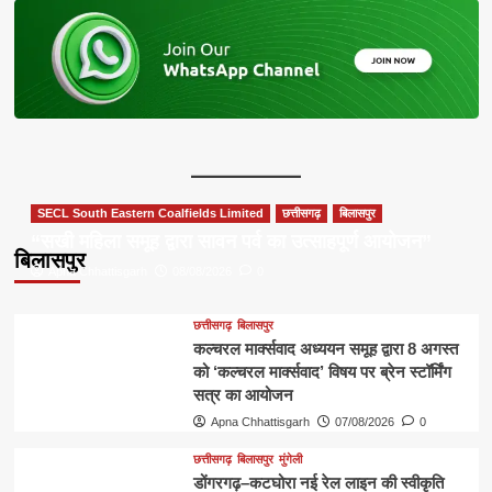
SECL South Eastern Coalfields Limited
छत्तीसगढ़
बिलासपुर
“सखी महिला समूह द्वारा सावन पर्व का उत्साहपूर्ण आयोजन”
बिलासपुर
Apna Chhattisgarh
08/08/2026
0
छत्तीसगढ़
बिलासपुर
कल्चरल मार्क्सवाद अध्ययन समूह द्वारा 8 अगस्त
को ‘कल्चरल मार्क्सवाद’ विषय पर ब्रेन स्टॉर्मिंग
सत्र का आयोजन
Apna Chhattisgarh
07/08/2026
0
छत्तीसगढ़
बिलासपुर
मुंगेली
डोंगरगढ़–कटघोरा नई रेल लाइन की स्वीकृति