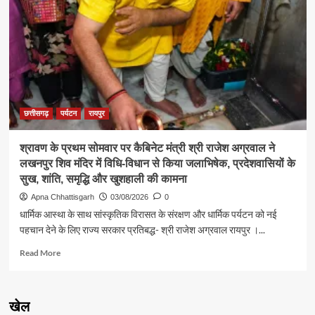
मंत्री
श्री
राजेश
अग्रवाल
ने
जनदर्शन
में
सुनीं
आमजन
छत्तीसगढ़
पर्यटन
रायपुर
की
समस्याएं
श्रावण के प्रथम सोमवार पर कैबिनेट मंत्री श्री राजेश अग्रवाल ने
लखनपुर शिव मंदिर में विधि-विधान से किया जलाभिषेक, प्रदेशवासियों के
सुख, शांति, समृद्धि और खुशहाली की कामना
Apna Chhattisgarh
03/08/2026
0
धार्मिक आस्था के साथ सांस्कृतिक विरासत के संरक्षण और धार्मिक पर्यटन को नई
पहचान देने के लिए राज्य सरकार प्रतिबद्ध- श्री राजेश अग्रवाल रायपुर ।...
Read
Read More
more
about
श्रावण
खेल
के