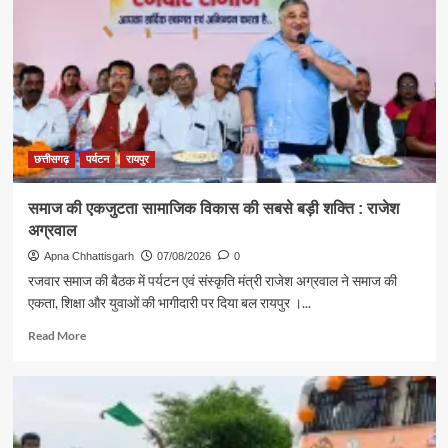
मंत्री
राजेश
अग्रवाल
ने
दिया
स्वदेशी
अपनाने
का
संदेश
छत्तीसगढ़
पर्यटन
रायपुर
समाज की एकजुटता सामाजिक विकास की सबसे बड़ी शक्ति : राजेश
अग्रवाल
Apna Chhattisgarh
07/08/2026
0
रजवार समाज की बैठक में पर्यटन एवं संस्कृति मंत्री राजेश अग्रवाल ने समाज की
एकता, शिक्षा और युवाओं की भागीदारी पर दिया बल रायपुर ।...
Read
Read More
more
about
समाज
की
एकजुटता
सामाजिक