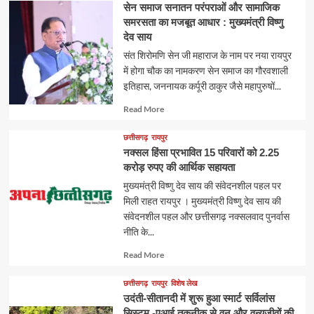
सेन समाज सनातन परंपराओं और सामाजिक
समरसता का मजबूत आधार : मुख्यमंत्री विष्णु
देव साय
संत शिरोमणि सेन जी महाराज के नाम पर नया रायपुर
में होगा चौक का नामकरण सेन समाज का गौरवशाली
इतिहास, जननायक कर्पूरी ठाकुर जैसे महापुरुषों...
Read
Read More
more
about
छत्तीसगढ़
रायपुर
नक्सल हिंसा प्रभावित 15 परिवारों को 2.25
करोड़ रुपए की आर्थिक सहायता
मुख्यमंत्री विष्णु देव साय की संवेदनशील पहल पर
मिली राहत रायपुर । मुख्यमंत्री विष्णु देव साय की
संवेदनशील पहल और छत्तीसगढ़ नक्सलवाद पुनर्वास
नीति के...
Read
Read More
more
about
छत्तीसगढ़
रायपुर
विशेष लेख
उदंती-सीतानदी में शुरू हुआ स्मार्ट सर्विलांस
सिस्टम -एआई तकनीक से वन और वन्यजीवों की