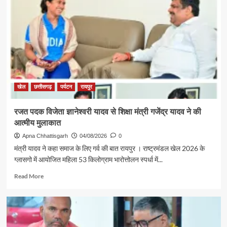
मंत्री
श्री
राजेश
अग्रवाल
की
पहल
से
सरगुजा
संभाग
खेल
छत्तीसगढ़
पर्यटन
रायपुर
के
850
रजत पदक विजेता ज्ञानेश्वरी यादव से शिक्षा मंत्री गजेंद्र यादव ने की
श्रद्धालु
आत्मीय मुलाकात
भारत
गौरव
Apna Chhattisgarh
04/08/2026
0
ट्रेन
मंत्री यादव ने कहा समाज के लिए गर्व की बात रायपुर । राष्ट्रमंडल खेल 2026 के
से
ग्लासगो में आयोजित महिला 53 किलोग्राम भारोत्तोलन स्पर्धा में...
रामलला
एवं
Read
Read More
बाबा
more
विश्वनाथ
about
के
रजत
दर्शन
पदक
के
विजेता