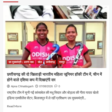
प्रथम
सोमवार
पर
कैबिनेट
मंत्री
श्री
राजेश
अग्रवाल
ने
लखनपुर
शिव
मंदिर
में
उप मुख्यमंत्री : अरुण साव
खेल
छत्तीसगढ़
रायपुर
विधि-
विधान
से
छत्तीसगढ़ की दो खिलाड़ी भारतीय महिला जूनियर हॉकी टीम में, चीन में
किया
होने वाले एशिया कप में दिखाएंगी दम
जलाभिषेक,
प्रदेशवासियों
Apna Chhattisgarh
07/08/2026
0
के
राष्ट्रीय टीम में चुनी गईं कांसाबेल की मधु सिदार और बोड़ला की गीता यादव खेलो
सुख,
इंडिया एक्सीलेंस सेंटर, बिलासपुर में ले रहीं प्रशिक्षण उप मुख्यमंत्री...
शांति,
समृद्धि
Read
Read More
और
more