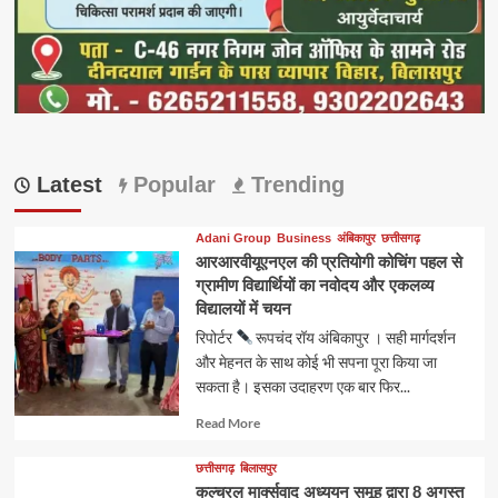
Latest
Popular
Trending
Adani Group
Business
अंबिकापुर
छत्तीसगढ़
आरआरवीयूएनएल की प्रतियोगी कोचिंग पहल से
ग्रामीण विद्यार्थियों का नवोदय और एकलव्य
विद्यालयों में चयन
रिपोर्टर
रूपचंद रॉय अंबिकापुर । सही मार्गदर्शन
और मेहनत के साथ कोई भी सपना पूरा किया जा
सकता है। इसका उदाहरण एक बार फिर...
Read
Read More
more
about
छत्तीसगढ़
बिलासपुर
कल्चरल मार्क्सवाद अध्ययन समूह द्वारा 8 अगस्त