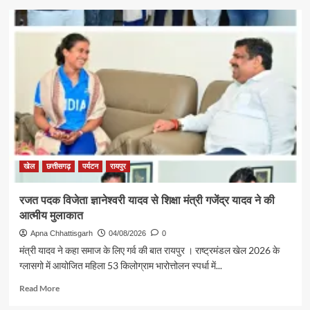
about
पर्यटन
एवं
संस्कृति
मंत्री
श्री
राजेश
अग्रवाल
की
पहल
से
सरगुजा
संभाग
खेल
छत्तीसगढ़
पर्यटन
रायपुर
के
850
रजत पदक विजेता ज्ञानेश्वरी यादव से शिक्षा मंत्री गजेंद्र यादव ने की
श्रद्धालु
आत्मीय मुलाकात
भारत
गौरव
Apna Chhattisgarh
04/08/2026
0
ट्रेन
मंत्री यादव ने कहा समाज के लिए गर्व की बात रायपुर । राष्ट्रमंडल खेल 2026 के
से
ग्लासगो में आयोजित महिला 53 किलोग्राम भारोत्तोलन स्पर्धा में...
रामलला
एवं
Read
Read More
बाबा
more
विश्वनाथ