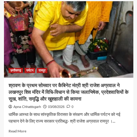
पर्यटन
एवं
संस्कृति
मंत्री
श्री
राजेश
अग्रवाल
ने
जनदर्शन
में
सुनीं
आमजन
छत्तीसगढ़
पर्यटन
रायपुर
की
समस्याएं
श्रावण के प्रथम सोमवार पर कैबिनेट मंत्री श्री राजेश अग्रवाल ने
लखनपुर शिव मंदिर में विधि-विधान से किया जलाभिषेक, प्रदेशवासियों के
सुख, शांति, समृद्धि और खुशहाली की कामना
Apna Chhattisgarh
03/08/2026
0
धार्मिक आस्था के साथ सांस्कृतिक विरासत के संरक्षण और धार्मिक पर्यटन को नई
पहचान देने के लिए राज्य सरकार प्रतिबद्ध- श्री राजेश अग्रवाल रायपुर ।...
Read
Read More
more