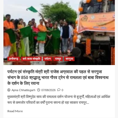
समाज
की
एकजुटता
सामाजिक
विकास
की
सबसे
बड़ी
शक्ति
:
राजेश
अग्रवाल
छत्तीसगढ़
धर्म-कला-संस्कृति
पर्यटन
रायपुर
सरगुजा
पर्यटन एवं संस्कृति मंत्री श्री राजेश अग्रवाल की पहल से सरगुजा
संभाग के 850 श्रद्धालु भारत गौरव ट्रेन से रामलला एवं बाबा विश्वनाथ
के दर्शन के लिए रवाना
Apna Chhattisgarh
07/08/2026
0
मुख्यमंत्री श्री विष्णुदेव साय की रामलला दर्शन योजना से बुजुर्गों, महिलाओं एवं आर्थिक
रूप से कमजोर परिवारों का वर्षों पुराना सपना हो रहा साकार रायपुर...
Read
Read More
more