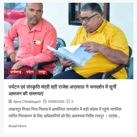
about
के
रजत
दर्शन
पदक
के
विजेता
लिए
ज्ञानेश्वरी
रवाना
यादव
से
शिक्षा
मंत्री
गजेंद्र
यादव
ने
की
छत्तीसगढ़
पर्यटन
रायपुर
आत्मीय
मुलाकात
पर्यटन एवं संस्कृति मंत्री श्री राजेश अग्रवाल ने जनदर्शन में सुनीं
आमजन की समस्याएं
Apna Chhattisgarh
03/08/2026
0
लखनपुर स्थित निज निवास में आयोजित जनदर्शन में बड़ी संख्या में पहुंचे नागरिक
त्वरित निराकरण के लिए अधिकारियों को दिए आवश्यक निर्देश रायपुर । प्रदेश...
Read
Read More
more
about