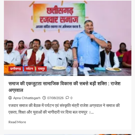
पर्यटन
एवं
संस्कृति
मंत्री
राजेश
अग्रवाल
ने
दिया
स्वदेशी
अपनाने
का
संदेश
छत्तीसगढ़
पर्यटन
रायपुर
समाज की एकजुटता सामाजिक विकास की सबसे बड़ी शक्ति : राजेश
अग्रवाल
Apna Chhattisgarh
07/08/2026
0
रजवार समाज की बैठक में पर्यटन एवं संस्कृति मंत्री राजेश अग्रवाल ने समाज की
एकता, शिक्षा और युवाओं की भागीदारी पर दिया बल रायपुर ।...
Read
Read More
more
about