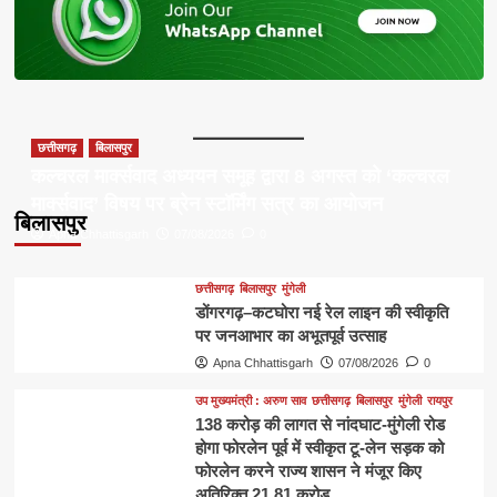
छत्तीसगढ़
बिलासपुर
कल्चरल मार्क्सवाद अध्ययन समूह द्वारा 8 अगस्त को ‘कल्चरल
मार्क्सवाद’ विषय पर ब्रेन स्टॉर्मिंग सत्र का आयोजन
बिलासपुर
Apna Chhattisgarh
07/08/2026
0
छत्तीसगढ़
बिलासपुर
मुंगेली
डोंगरगढ़–कटघोरा नई रेल लाइन की स्वीकृति
पर जनआभार का अभूतपूर्व उत्साह
Apna Chhattisgarh
07/08/2026
0
उप मुख्यमंत्री : अरुण साव
छत्तीसगढ़
बिलासपुर
मुंगेली
रायपुर
138 करोड़ की लागत से नांदघाट-मुंगेली रोड
होगा फोरलेन पूर्व में स्वीकृत टू-लेन सड़क को
फोरलेन करने राज्य शासन ने मंजूर किए
अतिरिक्त 21.81 करोड़