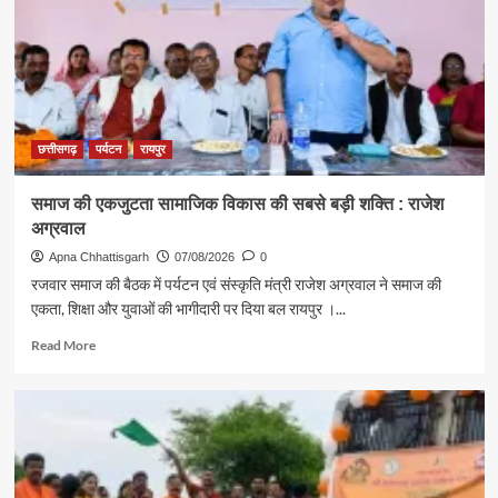
अग्रवाल
ने
दिया
स्वदेशी
अपनाने
का
संदेश
छत्तीसगढ़
पर्यटन
रायपुर
समाज की एकजुटता सामाजिक विकास की सबसे बड़ी शक्ति : राजेश
अग्रवाल
Apna Chhattisgarh
07/08/2026
0
रजवार समाज की बैठक में पर्यटन एवं संस्कृति मंत्री राजेश अग्रवाल ने समाज की
एकता, शिक्षा और युवाओं की भागीदारी पर दिया बल रायपुर ।...
Read
Read More
more
about
समाज
की
एकजुटता
सामाजिक
विकास