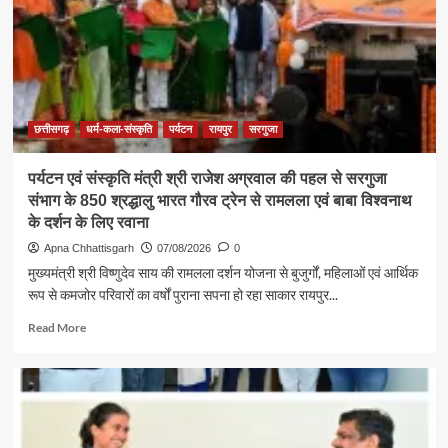
की
सबसे
बड़ी
शक्ति
:
राजेश
अग्रवाल
छत्तीसगढ़
धर्म-कला-संस्कृति
पर्यटन
रायपुर
सरगुजा
पर्यटन एवं संस्कृति मंत्री श्री राजेश अग्रवाल की पहल से सरगुजा
संभाग के 850 श्रद्धालु भारत गौरव ट्रेन से रामलला एवं बाबा विश्वनाथ
के दर्शन के लिए रवाना
Apna Chhattisgarh
07/08/2026
0
मुख्यमंत्री श्री विष्णुदेव साय की रामलला दर्शन योजना से बुजुर्गों, महिलाओं एवं आर्थिक
रूप से कमजोर परिवारों का वर्षों पुराना सपना हो रहा साकार रायपुर...
Read
Read More
more
about
पर्यटन
एवं
संस्कृति
मंत्री