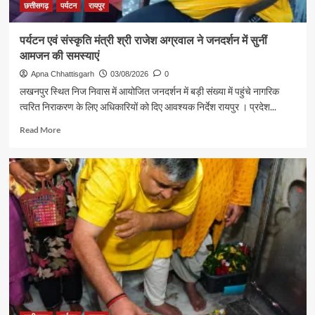
की
छत्तीसगढ़
पर्यटन
रायपुर
आत्मीय
मुलाकात
पर्यटन एवं संस्कृति मंत्री श्री राजेश अग्रवाल ने जनदर्शन में सुनीं
आमजन की समस्याएं
Apna Chhattisgarh
03/08/2026
0
लखनपुर स्थित निज निवास में आयोजित जनदर्शन में बड़ी संख्या में पहुंचे नागरिक
त्वरित निराकरण के लिए अधिकारियों को दिए आवश्यक निर्देश रायपुर । प्रदेश...
Read
Read More
more
about
पर्यटन
एवं
संस्कृति
मंत्री
श्री
राजेश
अग्रवाल
ने
जनदर्शन
में
सुनीं
आमजन