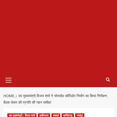
Primary
Menu
HOME
उप मुख्यमंत्री विजय शर्मा ने भोरमदेव कॉरिडोर निर्माण का किया निरीक्षण,
बैठक लेकर की प्रगति की गहन समीक्षा
उप मुख्यमंत्री : विजय शर्मा
कबीरधाम
कवर्धा
छत्तीसगढ़
रायपुर