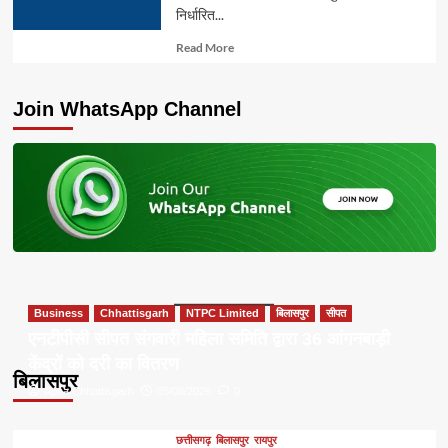
निर्धारित...
Read
Read More
more
about
Join WhatsApp Channel
Business
Chhattisgarh
NTPC Limited
बिलासपुर
सीपत
एनटीपीसी सीपत संगवारी महिला समिति द्वारा 36 आंगनबाड़ी
केंद्रों को दरी का वितरण
बिलासपुर
Apna Chhattisgarh
05/08/2026
0
छत्तीसगढ़
बिलासपुर
रायपुर