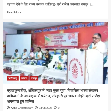
पहचान देने के लिए राज्य सरकार प्रतिबद्ध- श्री राजेश अग्रवाल रायपुर ।...
Read
Read More
more
about
श्रावण
के
प्रथम
सोमवार
पर
कैबिनेट
मंत्री
श्री
राजेश
अग्रवाल
ने
लखनपुर
छत्तीसगढ़
पर्यटन
रायपुर
शिव
मंदिर
ब्रह्माकुमारीज़, अंबिकापुर में ‘नशा मुक्त युवा, विकसित भारत संकल्प
में
अभियान’ के कार्यक्रम में पर्यटन, संस्कृति एवं धर्मस्व मंत्री श्री राजेश
विधि-
विधान
अग्रवाल हुए शामिल
से
Apna Chhattisgarh
03/08/2026
0
किया