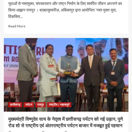
युवाओं से नशामुक्त, संस्कारवान और राष्ट्र निर्माण के लिए समर्पित जीवन अपनाने का
जलाभिषेक,
किया आह्वान रायपुर । ब्रह्माकुमारीज़, अंबिकापुर द्वारा आयोजित ’नशा मुक्त युवा,
प्रदेशवासियों
विकसित...
के
सुख,
Read
Read More
शांति,
more
समृद्धि
about
और
ब्रह्माकुमारीज़,
खुशहाली
अंबिकापुर
की
में
कामना
‘नशा
मुक्त
युवा,
विकसित
भारत
संकल्प
अभियान’
के
कार्यक्रम
छत्तीसगढ़
पर्यटन
रायपुर
राष्ट्रीय / महत्वपूर्ण
में
पर्यटन,
मुख्यमंत्री विष्णुदेव साय के नेतृत्व में छत्तीसगढ़ पर्यटन को नई उड़ान, पुणे
संस्कृति
रोड शो से राष्ट्रीय एवं अंतरराष्ट्रीय पर्यटन बाजार में मजबूत हुई पहचान
एवं
धर्मस्व