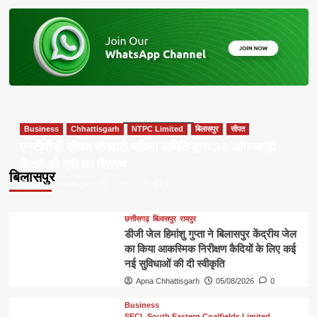
Business
Chhattisgarh
NTPC Limited
बिलासपुर
सीपत
एनटीपीसी सीपत संगवारी महिला समिति द्वारा 36 आंगनबाड़ी
केंद्रों को दरी का वितरण
बिलासपुर
Apna Chhattisgarh
05/08/2026
0
छत्तीसगढ़
बिलासपुर
रायपुर
डीजी जेल हिमांशु गुप्ता ने बिलासपुर केंद्रीय जेल
का किया आकस्मिक निरीक्षण कैदियों के लिए कई
नई सुविधाओं की दी स्वीकृति
Apna Chhattisgarh
05/08/2026
0
Business
SECL South Eastern Coalfields Limited