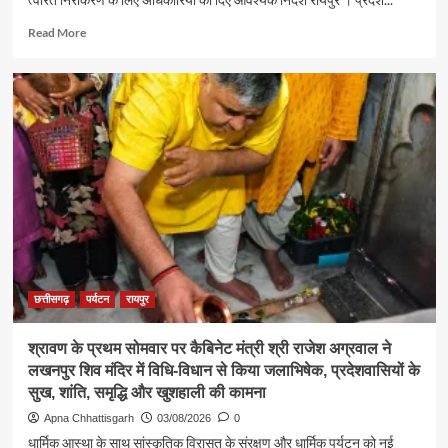
Read
Read More
more
about
पर्यटन
एवं
संस्कृति
मंत्री
श्री
राजेश
अग्रवाल
ने
जनदर्शन
में
सुनीं
आमजन
छत्तीसगढ़
पर्यटन
रायपुर
की
समस्याएं
श्रावण के प्रथम सोमवार पर कैबिनेट मंत्री श्री राजेश अग्रवाल ने
लखनपुर शिव मंदिर में विधि-विधान से किया जलाभिषेक, प्रदेशवासियों के
सुख, शांति, समृद्धि और खुशहाली की कामना
Apna Chhattisgarh
03/08/2026
0
धार्मिक आस्था के साथ सांस्कृतिक विरासत के संरक्षण और धार्मिक पर्यटन को नई