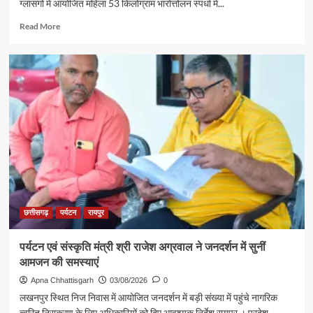
ग्लासगो में आयोजित महिला 53 किलोग्राम भारोत्तोलन स्पर्धा में...
Read
Read More
more
about
रजत
पदक
विजेता
ज्ञानेश्वरी
यादव
से
शिक्षा
मंत्री
गजेंद्र
यादव
ने
की
छत्तीसगढ़
पर्यटन
रायपुर
आत्मीय
मुलाकात
पर्यटन एवं संस्कृति मंत्री श्री राजेश अग्रवाल ने जनदर्शन में सुनीं
आमजन की समस्याएं
Apna Chhattisgarh
03/08/2026
0
लखनपुर स्थित निज निवास में आयोजित जनदर्शन में बड़ी संख्या में पहुंचे नागरिक
त्वरित निराकरण के लिए अधिकारियों को दिए आवश्यक निर्देश रायपुर । प्रदेश...