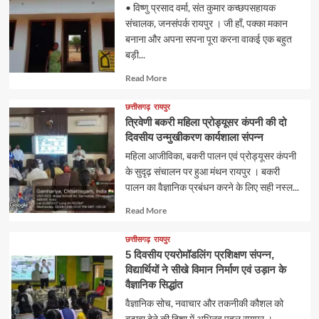
• विष्णु प्रसाद वर्मा, संत कुमार कच्छपसहायक
संचालक, जनसंपर्क रायपुर । जी हाँ, पक्का मकान
बनाना और अपना सपना पूरा करना वाकई एक बहुत
बड़ी...
Read
Read More
more
about
छत्तीसगढ़
रायपुर
त्रिवेणी बकरी महिला प्रोड्यूसर कंपनी की दो
दिवसीय उन्मुखीकरण कार्यशाला संपन्न
महिला आजीविका, बकरी पालन एवं प्रोड्यूसर कंपनी
के सुदृढ़ संचालन पर हुआ मंथन रायपुर । बकरी
पालन का वैज्ञानिक प्रबंधन करने के लिए सही नस्ल...
Read
Read More
more
about
छत्तीसगढ़
रायपुर
5 दिवसीय एयरोमॉडलिंग प्रशिक्षण संपन्न,
विद्यार्थियों ने सीखे विमान निर्माण एवं उड़ान के
वैज्ञानिक सिद्धांत
वैज्ञानिक सोच, नवाचार और तकनीकी कौशल को
बढ़ावा देने की दिशा में अभिनव पहल रायपुर ।