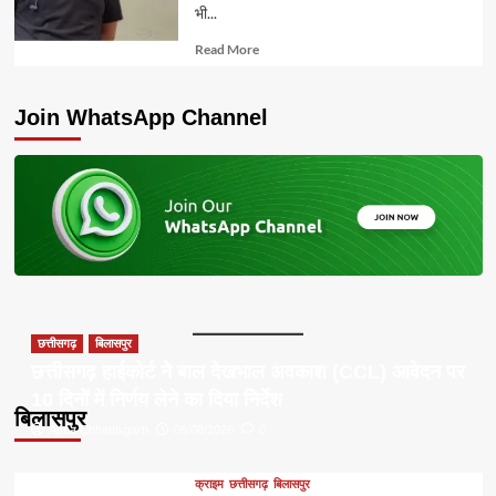
भी...
Read
Read More
more
about
Join WhatsApp Channel
छत्तीसगढ़
बिलासपुर
छत्तीसगढ़ हाईकोर्ट ने बाल देखभाल अवकाश (CCL) आवेदन पर
10 दिनों में निर्णय लेने का दिया निर्देश
बिलासपुर
Apna Chhattisgarh
06/08/2026
0
क्राइम
छत्तीसगढ़
बिलासपुर