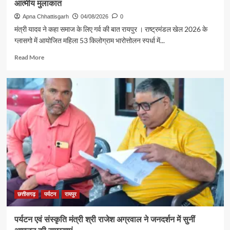
आत्मीय मुलाकात
Apna Chhattisgarh
04/08/2026
0
मंत्री यादव ने कहा समाज के लिए गर्व की बात रायपुर । राष्ट्रमंडल खेल 2026 के
ग्लासगो में आयोजित महिला 53 किलोग्राम भारोत्तोलन स्पर्धा में...
Read
Read More
more
about
रजत
पदक
विजेता
ज्ञानेश्वरी
यादव
से
शिक्षा
मंत्री
गजेंद्र
यादव
ने
की
छत्तीसगढ़
पर्यटन
रायपुर
आत्मीय
मुलाकात
पर्यटन एवं संस्कृति मंत्री श्री राजेश अग्रवाल ने जनदर्शन में सुनीं