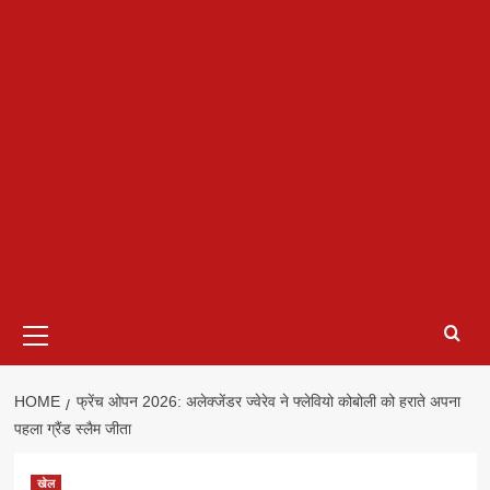
Primary
Menu
HOME
फ्रेंच ओपन 2026: अलेक्जेंडर ज्वेरेव ने फ्लेवियो कोबोली को हराते अपना
पहला ग्रैंड स्लैम जीता
खेल