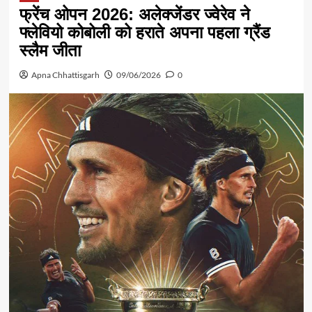
फ्रेंच ओपन 2026: अलेक्जेंडर ज्वेरेव ने
फ्लेवियो कोबोली को हराते अपना पहला ग्रैंड
स्लैम जीता
Apna Chhattisgarh
09/06/2026
0