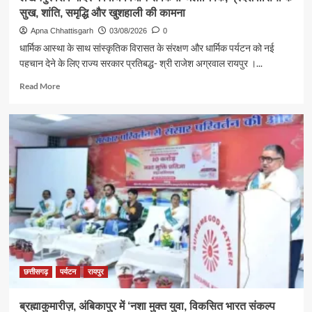
सुख, शांति, समृद्धि और खुशहाली की कामना
Apna Chhattisgarh
03/08/2026
0
धार्मिक आस्था के साथ सांस्कृतिक विरासत के संरक्षण और धार्मिक पर्यटन को नई
पहचान देने के लिए राज्य सरकार प्रतिबद्ध- श्री राजेश अग्रवाल रायपुर ।...
Read
Read More
more
about
श्रावण
के
प्रथम
सोमवार
पर
कैबिनेट
मंत्री
श्री
राजेश
अग्रवाल
ने
लखनपुर
छत्तीसगढ़
पर्यटन
रायपुर
शिव
मंदिर
ब्रह्माकुमारीज़, अंबिकापुर में ‘नशा मुक्त युवा, विकसित भारत संकल्प
में