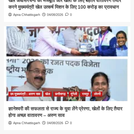
खेल अधोसंरचना की मजबूती और खेलों के लिए बेहतर वातावरण तैयार
करने मुख्यमंत्री खेल उत्कर्ष मिशन के लिए 100 करोड़ का प्रावधान
Apna Chhattisgarh
04/08/2026
0
उप मुख्यमंत्री : अरुण साव
खेल
छत्तीसगढ़
मुंगेली
रायपुर
लोरमी
ज्ञानेश्वरी की सफलता से राज्य के युवा लेंगे प्रेरणा, खेलों के लिए तैयार
होगा अच्छा वातावरण – अरुण साव
Apna Chhattisgarh
04/08/2026
0