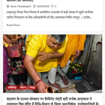
आमजन की समस्याएं
Apna Chhattisgarh
03/08/2026
0
लखनपुर स्थित निज निवास में आयोजित जनदर्शन में बड़ी संख्या में पहुंचे नागरिक
त्वरित निराकरण के लिए अधिकारियों को दिए आवश्यक निर्देश रायपुर । प्रदेश...
Read
Read More
more
about
पर्यटन
एवं
संस्कृति
मंत्री
श्री
राजेश
अग्रवाल
ने
जनदर्शन
में
सुनीं
आमजन
छत्तीसगढ़
पर्यटन
रायपुर
की
समस्याएं
श्रावण के प्रथम सोमवार पर कैबिनेट मंत्री श्री राजेश अग्रवाल ने
लखनपुर शिव मंदिर में विधि-विधान से किया जलाभिषेक, प्रदेशवासियों के