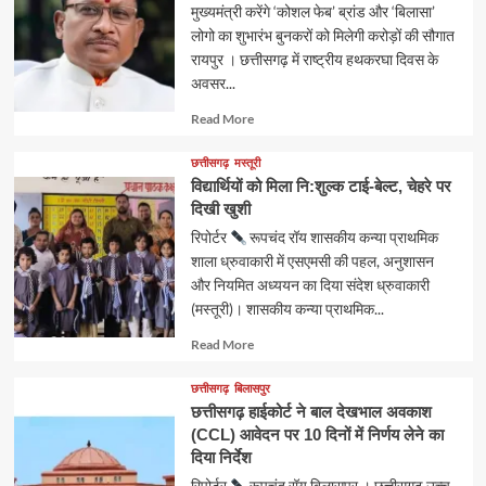
मुख्यमंत्री करेंगे ‘कोशल फेब’ ब्रांड और ‘बिलासा’
लोगो का शुभारंभ बुनकरों को मिलेगी करोड़ों की सौगात
रायपुर । छत्तीसगढ़ में राष्ट्रीय हथकरघा दिवस के
अवसर...
Read
Read More
more
about
छत्तीसगढ़
मस्तूरी
विद्यार्थियों को मिला नि:शुल्क टाई-बेल्ट, चेहरे पर
दिखी खुशी
रिपोर्टर
रूपचंद रॉय शासकीय कन्या प्राथमिक
शाला ध्रुवाकारी में एसएमसी की पहल, अनुशासन
और नियमित अध्ययन का दिया संदेश ध्रुवाकारी
(मस्तूरी)। शासकीय कन्या प्राथमिक...
Read
Read More
more
about
छत्तीसगढ़
बिलासपुर
छत्तीसगढ़ हाईकोर्ट ने बाल देखभाल अवकाश
(CCL) आवेदन पर 10 दिनों में निर्णय लेने का
दिया निर्देश
रिपोर्टर
रूपचंद रॉय बिलासपुर । छत्तीसगढ़ उच्च