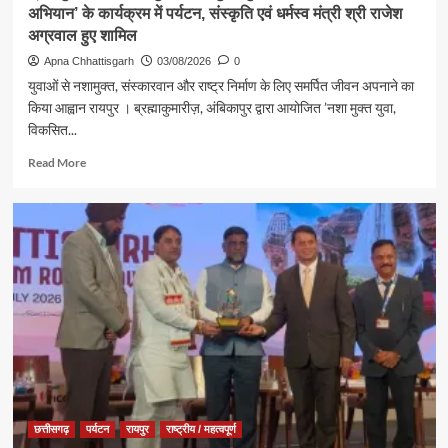
अभियान’ के कार्यक्रम में पर्यटन, संस्कृति एवं धर्मस्व मंत्री श्री राजेश
विधि-
विधान
अग्रवाल हुए शामिल
से
Apna Chhattisgarh
03/08/2026
0
किया
युवाओं से नशामुक्त, संस्कारवान और राष्ट्र निर्माण के लिए समर्पित जीवन अपनाने का
जलाभिषेक,
किया आह्वान रायपुर । ब्रह्माकुमारीज़, अंबिकापुर द्वारा आयोजित ’नशा मुक्त युवा,
प्रदेशवासियों
विकसित...
के
सुख,
Read
Read More
शांति,
more
समृद्धि
about
और
ब्रह्माकुमारीज़,
खुशहाली
अंबिकापुर
की
में
कामना
‘नशा
मुक्त
युवा,
विकसित
भारत
संकल्प
अभियान’
के
कार्यक्रम
छत्तीसगढ़
पर्यटन
रायपुर
राष्ट्रीय / महत्वपूर्ण
में