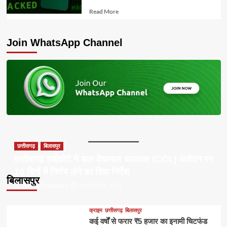
Read
Read More
more
about
Join WhatsApp Channel
छत्तीसगढ़
बिलासपुर
छत्तीसगढ़ हाईकोर्ट ने बाल देखभाल अवकाश (CCL) आवेदन पर
10 दिनों में निर्णय लेने का दिया निर्देश
बिलासपुर
Apna Chhattisgarh
06/08/2026
0
क्राइम
छत्तीसगढ़
बिलासपुर
कई वर्षों से फरार ₹5 हजार का इनामी चिटफंड