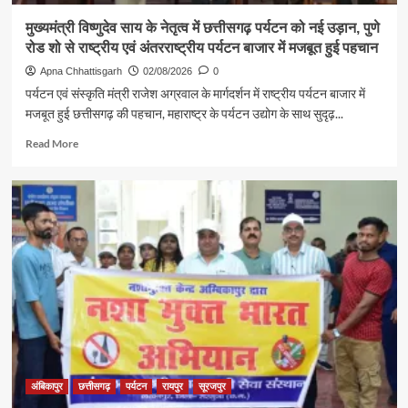
पर्यटन,
मुख्यमंत्री विष्णुदेव साय के नेतृत्व में छत्तीसगढ़ पर्यटन को नई उड़ान, पुणे
संस्कृति
रोड शो से राष्ट्रीय एवं अंतरराष्ट्रीय पर्यटन बाजार में मजबूत हुई पहचान
एवं
धर्मस्व
Apna Chhattisgarh
02/08/2026
0
मंत्री
पर्यटन एवं संस्कृति मंत्री राजेश अग्रवाल के मार्गदर्शन में राष्ट्रीय पर्यटन बाजार में
श्री
मजबूत हुई छत्तीसगढ़ की पहचान, महाराष्ट्र के पर्यटन उद्योग के साथ सुदृढ़...
राजेश
अग्रवाल
Read
Read More
हुए
more
शामिल
about
मुख्यमंत्री
विष्णुदेव
साय
के
नेतृत्व
में
छत्तीसगढ़
पर्यटन
को
नई
उड़ान,
पुणे
अंबिकापुर
छत्तीसगढ़
पर्यटन
रायपुर
सूरजपुर
रोड