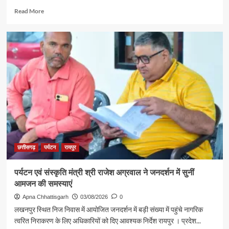
Read
Read More
more
about
रजत
पदक
विजेता
ज्ञानेश्वरी
यादव
से
शिक्षा
मंत्री
गजेंद्र
यादव
ने
की
छत्तीसगढ़
पर्यटन
रायपुर
आत्मीय
मुलाकात
पर्यटन एवं संस्कृति मंत्री श्री राजेश अग्रवाल ने जनदर्शन में सुनीं
आमजन की समस्याएं
Apna Chhattisgarh
03/08/2026
0
लखनपुर स्थित निज निवास में आयोजित जनदर्शन में बड़ी संख्या में पहुंचे नागरिक
त्वरित निराकरण के लिए अधिकारियों को दिए आवश्यक निर्देश रायपुर । प्रदेश...