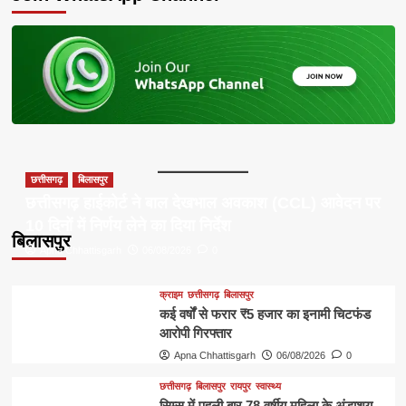
छत्तीसगढ़
बिलासपुर
छत्तीसगढ़ हाईकोर्ट ने बाल देखभाल अवकाश (CCL) आवेदन पर
10 दिनों में निर्णय लेने का दिया निर्देश
बिलासपुर
Apna Chhattisgarh
06/08/2026
0
क्राइम
छत्तीसगढ़
बिलासपुर
कई वर्षों से फरार ₹5 हजार का इनामी चिटफंड
आरोपी गिरफ्तार
Apna Chhattisgarh
06/08/2026
0
छत्तीसगढ़
बिलासपुर
रायपुर
स्वास्थ्य
सिम्स में पहली बार 78 वर्षीय महिला के अंडाशय