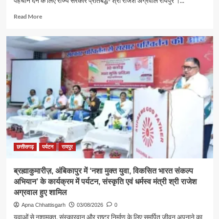
पहचान देने के लिए राज्य सरकार प्रतिबद्ध- श्री राजेश अग्रवाल रायपुर ।...
Read
Read More
more
about
श्रावण
के
प्रथम
सोमवार
पर
कैबिनेट
मंत्री
श्री
राजेश
अग्रवाल
ने
लखनपुर
छत्तीसगढ़
पर्यटन
रायपुर
शिव
मंदिर
ब्रह्माकुमारीज़, अंबिकापुर में ‘नशा मुक्त युवा, विकसित भारत संकल्प
में
अभियान’ के कार्यक्रम में पर्यटन, संस्कृति एवं धर्मस्व मंत्री श्री राजेश
विधि-
विधान
अग्रवाल हुए शामिल
से
Apna Chhattisgarh
03/08/2026
0
किया
युवाओं से नशामुक्त, संस्कारवान और राष्ट्र निर्माण के लिए समर्पित जीवन अपनाने का