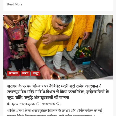
Read
Read More
more
about
पर्यटन
एवं
संस्कृति
मंत्री
श्री
राजेश
अग्रवाल
ने
जनदर्शन
में
सुनीं
आमजन
छत्तीसगढ़
पर्यटन
रायपुर
की
समस्याएं
श्रावण के प्रथम सोमवार पर कैबिनेट मंत्री श्री राजेश अग्रवाल ने
लखनपुर शिव मंदिर में विधि-विधान से किया जलाभिषेक, प्रदेशवासियों के
सुख, शांति, समृद्धि और खुशहाली की कामना
Apna Chhattisgarh
03/08/2026
0
धार्मिक आस्था के साथ सांस्कृतिक विरासत के संरक्षण और धार्मिक पर्यटन को नई