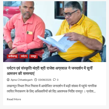
रजत
पदक
विजेता
ज्ञानेश्वरी
यादव
से
शिक्षा
मंत्री
गजेंद्र
यादव
ने
की
छत्तीसगढ़
पर्यटन
रायपुर
आत्मीय
मुलाकात
पर्यटन एवं संस्कृति मंत्री श्री राजेश अग्रवाल ने जनदर्शन में सुनीं
आमजन की समस्याएं
Apna Chhattisgarh
03/08/2026
0
लखनपुर स्थित निज निवास में आयोजित जनदर्शन में बड़ी संख्या में पहुंचे नागरिक
त्वरित निराकरण के लिए अधिकारियों को दिए आवश्यक निर्देश रायपुर । प्रदेश...
Read
Read More
more
about