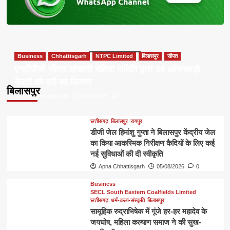
Business
Chhattisgarh
NTPC Limited
बिलासपुर
सीपत
एनटीपीसी सीपत संगवारी महिला समिति द्वारा 36 आंगनबाड़ी
केंद्रों को दरी का वितरण
बिलासपुर
Apna Chhattisgarh
05/08/2026
0
छत्तीसगढ़
बिलासपुर
रायपुर
डीजी जेल हिमांशु गुप्ता ने बिलासपुर केंद्रीय जेल
का किया आकस्मिक निरीक्षण कैदियों के लिए कई
नई सुविधाओं की दी स्वीकृति
Apna Chhattisgarh
05/08/2026
0
Business
SECL South Eastern Coalfields Limited
छत्तीसगढ़
धर्म-कला-संस्कृति
बिलासपुर
सामूहिक रुद्राभिषेक में गूंजे हर-हर महादेव के
जयघोष, महिला कल्याण समाज ने की सुख-