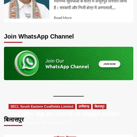
स्वास्थ्य सुविधाओं के क्षेत्र में अभूतपूर्व विस्तार किया
है। सरकारी और निजी क्षेत्र में अस्पतालों,...
Read
Read More
more
about
Join WhatsApp Channel
SECL South Eastern Coalfields Limited
छत्तीसगढ़
बिलासपुर
“सखी महिला समूह द्वारा सावन पर्व का उत्साहपूर्ण आयोजन”
बिलासपुर
Apna Chhattisgarh
08/08/2026
0