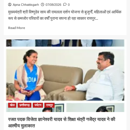
Apna Chhattisgarh
07/08/2026
0
मुख्यमंत्री श्री विष्णुदेव साय की रामलला दर्शन योजना से बुजुर्गों, महिलाओं एवं आर्थिक
रूप से कमजोर परिवारों का वर्षों पुराना सपना हो रहा साकार रायपुर...
Read
Read More
more
about
पर्यटन
एवं
संस्कृति
मंत्री
श्री
राजेश
अग्रवाल
की
पहल
से
सरगुजा
संभाग
खेल
छत्तीसगढ़
पर्यटन
रायपुर
के
850
रजत पदक विजेता ज्ञानेश्वरी यादव से शिक्षा मंत्री गजेंद्र यादव ने की
श्रद्धालु
आत्मीय मुलाकात
भारत