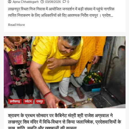
Apna Chhattisgarh
03/08/2026
0
लखनपुर स्थित निज निवास में आयोजित जनदर्शन में बड़ी संख्या में पहुंचे नागरिक
त्वरित निराकरण के लिए अधिकारियों को दिए आवश्यक निर्देश रायपुर । प्रदेश...
Read
Read More
more
about
पर्यटन
एवं
संस्कृति
मंत्री
श्री
राजेश
अग्रवाल
ने
जनदर्शन
में
सुनीं
आमजन
छत्तीसगढ़
पर्यटन
रायपुर
की
समस्याएं
श्रावण के प्रथम सोमवार पर कैबिनेट मंत्री श्री राजेश अग्रवाल ने
लखनपुर शिव मंदिर में विधि-विधान से किया जलाभिषेक, प्रदेशवासियों के
सुख, शांति, समृद्धि और खुशहाली की कामना