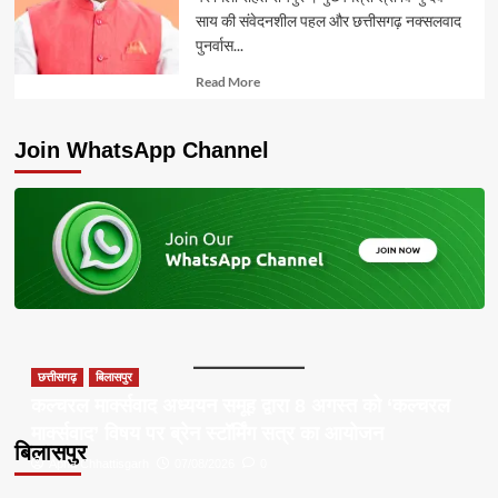
साय की संवेदनशील पहल और छत्तीसगढ़ नक्सलवाद
पुनर्वास...
Read
Read More
more
about
Join WhatsApp Channel
छत्तीसगढ़
बिलासपुर
कल्चरल मार्क्सवाद अध्ययन समूह द्वारा 8 अगस्त को ‘कल्चरल
मार्क्सवाद’ विषय पर ब्रेन स्टॉर्मिंग सत्र का आयोजन
बिलासपुर
Apna Chhattisgarh
07/08/2026
0