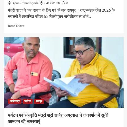
गौरव
Apna Chhattisgarh
04/08/2026
0
ट्रेन
मंत्री यादव ने कहा समाज के लिए गर्व की बात रायपुर । राष्ट्रमंडल खेल 2026 के
से
ग्लासगो में आयोजित महिला 53 किलोग्राम भारोत्तोलन स्पर्धा में...
रामलला
एवं
Read
Read More
बाबा
more
विश्वनाथ
about
के
रजत
दर्शन
पदक
के
विजेता
लिए
ज्ञानेश्वरी
रवाना
यादव
से
शिक्षा
मंत्री
गजेंद्र
यादव
ने
की
छत्तीसगढ़
पर्यटन
रायपुर
आत्मीय
मुलाकात
पर्यटन एवं संस्कृति मंत्री श्री राजेश अग्रवाल ने जनदर्शन में सुनीं
आमजन की समस्याएं