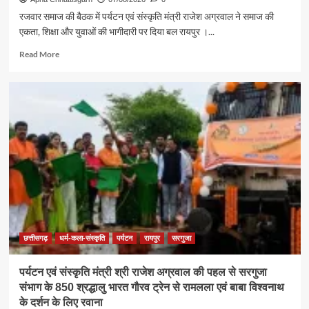
रजवार समाज की बैठक में पर्यटन एवं संस्कृति मंत्री राजेश अग्रवाल ने समाज की
एकता, शिक्षा और युवाओं की भागीदारी पर दिया बल रायपुर ।...
Read
Read More
more
about
समाज
की
एकजुटता
सामाजिक
विकास
की
सबसे
बड़ी
शक्ति
:
राजेश
अग्रवाल
छत्तीसगढ़
धर्म-कला-संस्कृति
पर्यटन
रायपुर
सरगुजा
पर्यटन एवं संस्कृति मंत्री श्री राजेश अग्रवाल की पहल से सरगुजा
संभाग के 850 श्रद्धालु भारत गौरव ट्रेन से रामलला एवं बाबा विश्वनाथ
के दर्शन के लिए रवाना