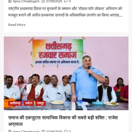
Apna Chhattisgarh
07/08/2026
0
राष्ट्रीय हथकरघा दिवस पर बुनकरों के सम्मान और 'वोकल फॉर लोकल' अभियान को
मजबूत बनाने की अपील हथकरघा उत्पादों के अधिकाधिक उपयोग का किया आग्रह,...
Read
Read More
more
about
पर्यटन
एवं
संस्कृति
मंत्री
राजेश
अग्रवाल
ने
दिया
स्वदेशी
अपनाने
का
संदेश
छत्तीसगढ़
पर्यटन
रायपुर
समाज की एकजुटता सामाजिक विकास की सबसे बड़ी शक्ति : राजेश
अग्रवाल
Apna Chhattisgarh
07/08/2026
0