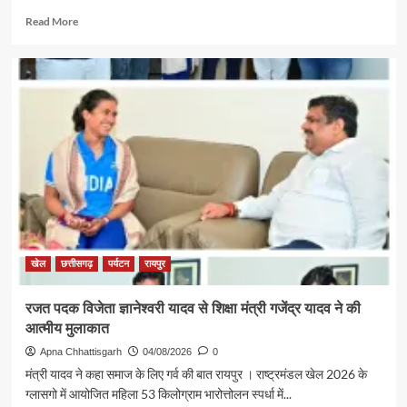
Read
Read More
more
about
पर्यटन
एवं
संस्कृति
मंत्री
श्री
राजेश
अग्रवाल
की
पहल
से
सरगुजा
संभाग
खेल
छत्तीसगढ़
पर्यटन
रायपुर
के
850
रजत पदक विजेता ज्ञानेश्वरी यादव से शिक्षा मंत्री गजेंद्र यादव ने की
श्रद्धालु
आत्मीय मुलाकात
भारत
गौरव
Apna Chhattisgarh
04/08/2026
0
ट्रेन
मंत्री यादव ने कहा समाज के लिए गर्व की बात रायपुर । राष्ट्रमंडल खेल 2026 के
से
ग्लासगो में आयोजित महिला 53 किलोग्राम भारोत्तोलन स्पर्धा में...
रामलला