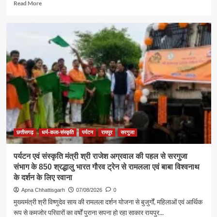
Read
Read More
more
about
समाज
की
एकजुटता
सामाजिक
विकास
की
सबसे
बड़ी
शक्ति
:
राजेश
अग्रवाल
छत्तीसगढ़
धर्म-कला-संस्कृति
पर्यटन
रायपुर
सरगुजा
पर्यटन एवं संस्कृति मंत्री श्री राजेश अग्रवाल की पहल से सरगुजा
संभाग के 850 श्रद्धालु भारत गौरव ट्रेन से रामलला एवं बाबा विश्वनाथ
के दर्शन के लिए रवाना
Apna Chhattisgarh
07/08/2026
0
मुख्यमंत्री श्री विष्णुदेव साय की रामलला दर्शन योजना से बुजुर्गों, महिलाओं एवं आर्थिक
रूप से कमजोर परिवारों का वर्षों पुराना सपना हो रहा साकार रायपुर...