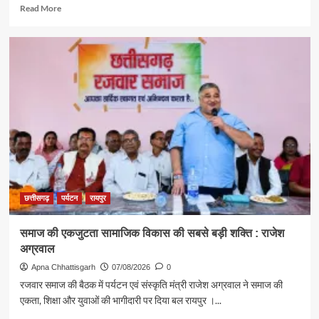
Read
Read More
more
about
पर्यटन
एवं
संस्कृति
मंत्री
राजेश
अग्रवाल
ने
दिया
स्वदेशी
अपनाने
का
संदेश
छत्तीसगढ़
पर्यटन
रायपुर
समाज की एकजुटता सामाजिक विकास की सबसे बड़ी शक्ति : राजेश
अग्रवाल
Apna Chhattisgarh
07/08/2026
0
रजवार समाज की बैठक में पर्यटन एवं संस्कृति मंत्री राजेश अग्रवाल ने समाज की
एकता, शिक्षा और युवाओं की भागीदारी पर दिया बल रायपुर ।...