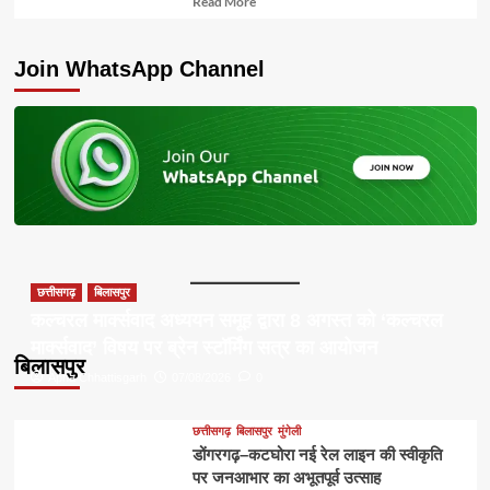
Read More
more
about
Join WhatsApp Channel
छत्तीसगढ़
बिलासपुर
कल्चरल मार्क्सवाद अध्ययन समूह द्वारा 8 अगस्त को ‘कल्चरल
मार्क्सवाद’ विषय पर ब्रेन स्टॉर्मिंग सत्र का आयोजन
बिलासपुर
Apna Chhattisgarh
07/08/2026
0
छत्तीसगढ़
बिलासपुर
मुंगेली
डोंगरगढ़–कटघोरा नई रेल लाइन की स्वीकृति
पर जनआभार का अभूतपूर्व उत्साह