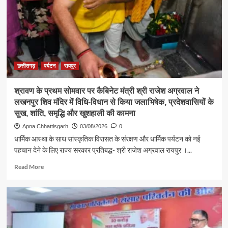
राजेश
अग्रवाल
ने
जनदर्शन
में
सुनीं
आमजन
छत्तीसगढ़
पर्यटन
रायपुर
की
समस्याएं
श्रावण के प्रथम सोमवार पर कैबिनेट मंत्री श्री राजेश अग्रवाल ने
लखनपुर शिव मंदिर में विधि-विधान से किया जलाभिषेक, प्रदेशवासियों के
सुख, शांति, समृद्धि और खुशहाली की कामना
Apna Chhattisgarh
03/08/2026
0
धार्मिक आस्था के साथ सांस्कृतिक विरासत के संरक्षण और धार्मिक पर्यटन को नई
पहचान देने के लिए राज्य सरकार प्रतिबद्ध- श्री राजेश अग्रवाल रायपुर ।...
Read
Read More
more
about
श्रावण
के
प्रथम
सोमवार