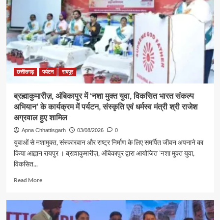
पर
कैबिनेट
मंत्री
श्री
राजेश
अग्रवाल
ने
लखनपुर
छत्तीसगढ़
पर्यटन
रायपुर
शिव
मंदिर
ब्रह्माकुमारीज़, अंबिकापुर में ‘नशा मुक्त युवा, विकसित भारत संकल्प
में
अभियान’ के कार्यक्रम में पर्यटन, संस्कृति एवं धर्मस्व मंत्री श्री राजेश
विधि-
विधान
अग्रवाल हुए शामिल
से
Apna Chhattisgarh
03/08/2026
0
किया
युवाओं से नशामुक्त, संस्कारवान और राष्ट्र निर्माण के लिए समर्पित जीवन अपनाने का
जलाभिषेक,
किया आह्वान रायपुर । ब्रह्माकुमारीज़, अंबिकापुर द्वारा आयोजित ’नशा मुक्त युवा,
प्रदेशवासियों
विकसित...
के
सुख,
Read
Read More
शांति,
more
समृद्धि
about
और
ब्रह्माकुमारीज़,
खुशहाली
अंबिकापुर
की