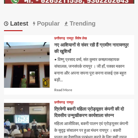
Latest
Popular
Trending
छत्तीसगढ़
रायपुर
विशेष लेख
नए आशियानों से संवर रही हैं ग्रामीण नारायणपुर
की खुशियाँ
• विष्णु प्रसाद वर्मा, संत कुमार कच्छपसहायक
संचालक, जनसंपर्क रायपुर । जी हाँ, पक्का मकान
बनाना और अपना सपना पूरा करना वाकई एक बहुत
बड़ी...
Read
Read More
more
about
छत्तीसगढ़
रायपुर
त्रिवेणी बकरी महिला प्रोड्यूसर कंपनी की दो
दिवसीय उन्मुखीकरण कार्यशाला संपन्न
महिला आजीविका, बकरी पालन एवं प्रोड्यूसर कंपनी
के सुदृढ़ संचालन पर हुआ मंथन रायपुर । बकरी
पालन का वैज्ञानिक प्रबंधन करने के लिए सही नस्ल...