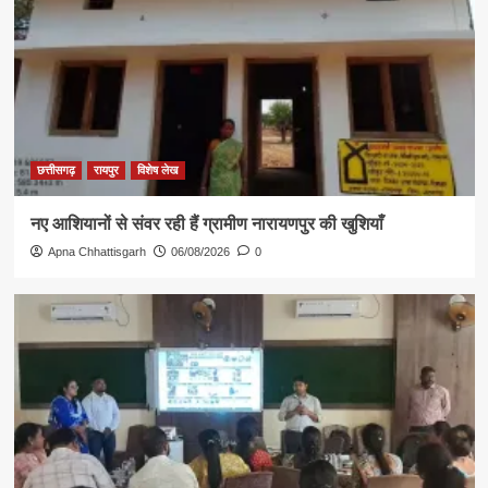
छत्तीसगढ़
रायपुर
विशेष लेख
नए आशियानों से संवर रही हैं ग्रामीण नारायणपुर की खुशियाँ
Apna Chhattisgarh
06/08/2026
0