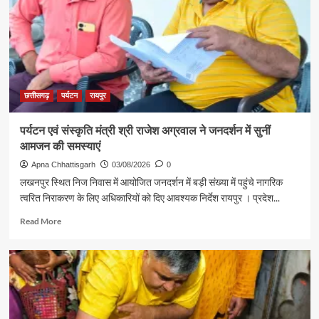
से
शिक्षा
मंत्री
गजेंद्र
यादव
ने
की
छत्तीसगढ़
पर्यटन
रायपुर
आत्मीय
मुलाकात
पर्यटन एवं संस्कृति मंत्री श्री राजेश अग्रवाल ने जनदर्शन में सुनीं
आमजन की समस्याएं
Apna Chhattisgarh
03/08/2026
0
लखनपुर स्थित निज निवास में आयोजित जनदर्शन में बड़ी संख्या में पहुंचे नागरिक
त्वरित निराकरण के लिए अधिकारियों को दिए आवश्यक निर्देश रायपुर । प्रदेश...
Read
Read More
more
about
पर्यटन
एवं
संस्कृति
मंत्री
श्री