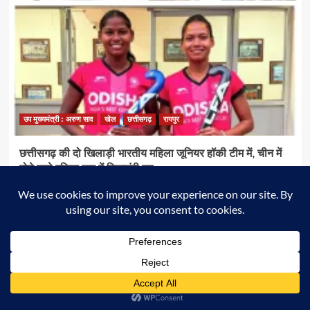
अग्रवाल
ने
जनदर्शन
में
सुनीं
आमजन
की
समस्याएं
उप मुख्यमंत्री : अरुण साव
खेल
छत्तीसगढ़
रायपुर
छत्तीसगढ़ की दो खिलाड़ी भारतीय महिला जूनियर हॉकी टीम में, चीन में
होने वाले एशिया कप में दिखाएंगी दम
Apna Chhattisgarh
07/08/2026
0
राष्ट्रीय टीम में चुनी गईं कांसाबेल की मधु सिदार और बोड़ला की गीता यादव खेलो
इंडिया एक्सीलेंस सेंटर, बिलासपुर में ले रहीं प्रशिक्षण उप मुख्यमंत्री...
Read
Read More
more
about
छत्तीसगढ़
की
दो