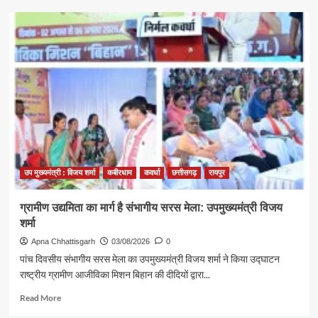
हर-
हर
महादेव
और
बोल-
बम
के
जयघोष
के
साथ
निकली
भोरमदेव
पदयात्रा,
उप मुख्यमंत्री : विजय शर्मा
कबीरधाम
कवर्धा
छत्तीसगढ़
रायपुर
शिवमय
हुआ
ग्रामीण उद्यमिता का मार्ग है संभागीय सरस मेला: उपमुख्यमंत्री विजय
कबीरधाम
शर्मा
Apna Chhattisgarh
03/08/2026
0
पांच दिवसीय संभागीय सरस मेला का उपमुख्यमंत्री विजय शर्मा ने किया उद्घाटन
राष्ट्रीय ग्रामीण आजीविका मिशन बिहान की दीदियों द्वारा...
Read
Read More
more