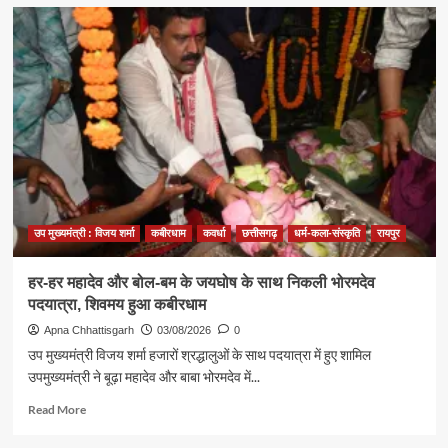
भाजपा
प्रदेश
अध्यक्ष
किरण
देव
की
सफल
ऑर्थो
सर्जरी,
स्वास्थ्य
में
तेज़ी
उप मुख्यमंत्री : विजय शर्मा
कबीरधाम
कवर्धा
छत्तीसगढ़
धर्म-कला-संस्कृति
रायपुर
से
हो
हर-हर महादेव और बोल-बम के जयघोष के साथ निकली भोरमदेव
रहा
पदयात्रा, शिवमय हुआ कबीरधाम
सुधार
Apna Chhattisgarh
03/08/2026
0
उप मुख्यमंत्री विजय शर्मा हजारों श्रद्धालुओं के साथ पदयात्रा में हुए शामिल
उपमुख्यमंत्री ने बूढ़ा महादेव और बाबा भोरमदेव में...
Read
Read More
more
about