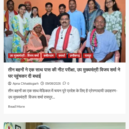
विजय
शर्मा
ने
कवर्धा
के
हितग्राहियों
को
सौंपे
पीएम
आवास
योजना
उप मुख्यमंत्री : विजय शर्मा
कबीरधाम
कवर्धा
छत्तीसगढ़
रायपुर
शहरी
2.0
तीन बहनों ने एक साथ पास की नीट परीक्षा, उप मुख्यमंत्री विजय शर्मा ने
के
घर पहुंचकर दी बधाई
स्वीकृति
पत्र
Apna Chhattisgarh
09/08/2026
0
तीन बहनों का एक साथ मेडिकल में चयन पूरे प्रदेश के लिए है प्रेरणादायी उदाहरण-
उप मुख्यमंत्री विजय शर्मा रायपुर...
Read
Read More
more
about
तीन
बहनों