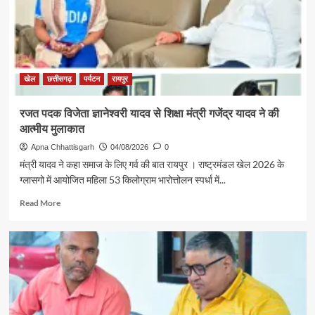
अग्रवाल
की
पहल
से
सरगुजा
संभाग
खेल
छत्तीसगढ़
पर्यटन
रायपुर
के
850
रजत पदक विजेता ज्ञानेश्वरी यादव से शिक्षा मंत्री गजेंद्र यादव ने की
श्रद्धालु
आत्मीय मुलाकात
भारत
गौरव
Apna Chhattisgarh
04/08/2026
0
ट्रेन
मंत्री यादव ने कहा समाज के लिए गर्व की बात रायपुर । राष्ट्रमंडल खेल 2026 के
से
ग्लासगो में आयोजित महिला 53 किलोग्राम भारोत्तोलन स्पर्धा में...
रामलला
एवं
Read
Read More
बाबा
more
विश्वनाथ
about
के
रजत
दर्शन
पदक
के
विजेता
लिए
ज्ञानेश्वरी
रवाना
यादव
से