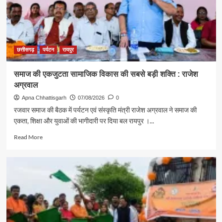
ने
दिया
स्वदेशी
अपनाने
का
संदेश
छत्तीसगढ़
पर्यटन
रायपुर
समाज की एकजुटता सामाजिक विकास की सबसे बड़ी शक्ति : राजेश
अग्रवाल
Apna Chhattisgarh
07/08/2026
0
रजवार समाज की बैठक में पर्यटन एवं संस्कृति मंत्री राजेश अग्रवाल ने समाज की
एकता, शिक्षा और युवाओं की भागीदारी पर दिया बल रायपुर ।...
Read
Read More
more
about
समाज
की
एकजुटता
सामाजिक
विकास
की
सबसे