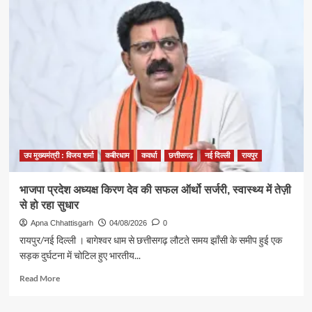
सरस
मेला
में
ठोस
अपशिष्ट
प्रबंधन
नियम
का
पालन
करने
उपमुख्यमंत्री
विजय
उप मुख्यमंत्री : विजय शर्मा
कबीरधाम
कवर्धा
छत्तीसगढ़
नई दिल्ली
रायपुर
शर्मा
की
​भाजपा प्रदेश अध्यक्ष किरण देव की सफल ऑर्थो सर्जरी, स्वास्थ्य में तेज़ी
अपील
से हो रहा सुधार
Apna Chhattisgarh
04/08/2026
0
रायपुर/नई दिल्ली । बागेश्वर धाम से छत्तीसगढ़ लौटते समय झाँसी के समीप हुई एक
सड़क दुर्घटना में चोटिल हुए भारतीय...
Read
Read More
more
about