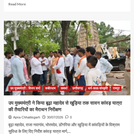
Read
Read More
more
about
राष्ट्रपति
भवन
के
विशेष
अतिथि
बने
बस्तर
के
मांझी-
चालकी
:
बस्तर
पंडुम-2026
उप मुख्यमंत्री : विजय शर्मा
कबीरधाम
कवर्धा
छत्तीसगढ़
धर्म-कला-संस्कृति
रायपुर
के
विजेताओं
उप मुख्यमंत्री ने किया बूढ़ा महादेव से खुड़िया तक सावन कांवड़ यात्रा
और
की तैयारियों का मैराथन निरीक्षण
जनजातीय
प्रतिनिधियों
Apna Chhattisgarh
30/07/2026
0
का
बूढ़ा महादेव, राजा नवागांव, भोरमदेव, डोंगरिया और खुड़िया में कांवड़ियों के विश्राम
हुआ
सुविधा के लिए दिए निर्देश कांवड़ यात्रा मार्ग,...
विशेष