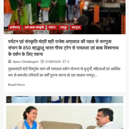
बड़ी
शक्ति
:
राजेश
अग्रवाल
छत्तीसगढ़
धर्म-कला-संस्कृति
पर्यटन
रायपुर
सरगुजा
पर्यटन एवं संस्कृति मंत्री श्री राजेश अग्रवाल की पहल से सरगुजा
संभाग के 850 श्रद्धालु भारत गौरव ट्रेन से रामलला एवं बाबा विश्वनाथ
के दर्शन के लिए रवाना
Apna Chhattisgarh
07/08/2026
0
मुख्यमंत्री श्री विष्णुदेव साय की रामलला दर्शन योजना से बुजुर्गों, महिलाओं एवं आर्थिक
रूप से कमजोर परिवारों का वर्षों पुराना सपना हो रहा साकार रायपुर...
Read
Read More
more
about
पर्यटन
एवं
संस्कृति
मंत्री
श्री
राजेश