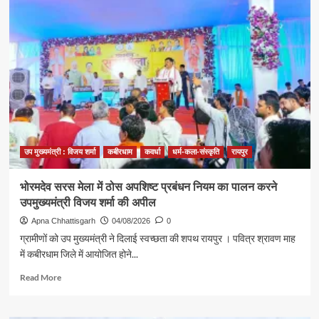
भवन
से
आमंत्रण
मिलने
पर
उप
मुख्यमंत्री
विजय
शर्मा
ने
रेणुका
गोस्वामी
उप मुख्यमंत्री : विजय शर्मा
कबीरधाम
कवर्धा
धर्म-कला-संस्कृति
रायपुर
को
दी
भोरमदेव सरस मेला में ठोस अपशिष्ट प्रबंधन नियम का पालन करने
बधाई
उपमुख्यमंत्री विजय शर्मा की अपील
Apna Chhattisgarh
04/08/2026
0
ग्रामीणों को उप मुख्यमंत्री ने दिलाई स्वच्छता की शपथ रायपुर । पवित्र श्रावण माह
में कबीरधाम जिले में आयोजित होने...
Read
Read More
more
about
भोरमदेव