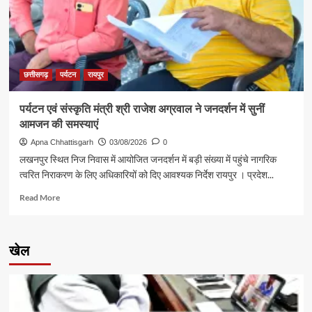
शिक्षा
मंत्री
गजेंद्र
यादव
ने
की
छत्तीसगढ़
पर्यटन
रायपुर
आत्मीय
मुलाकात
पर्यटन एवं संस्कृति मंत्री श्री राजेश अग्रवाल ने जनदर्शन में सुनीं
आमजन की समस्याएं
Apna Chhattisgarh
03/08/2026
0
लखनपुर स्थित निज निवास में आयोजित जनदर्शन में बड़ी संख्या में पहुंचे नागरिक
त्वरित निराकरण के लिए अधिकारियों को दिए आवश्यक निर्देश रायपुर । प्रदेश...
Read
Read More
more
about
पर्यटन
खेल
एवं
संस्कृति
मंत्री
श्री
राजेश