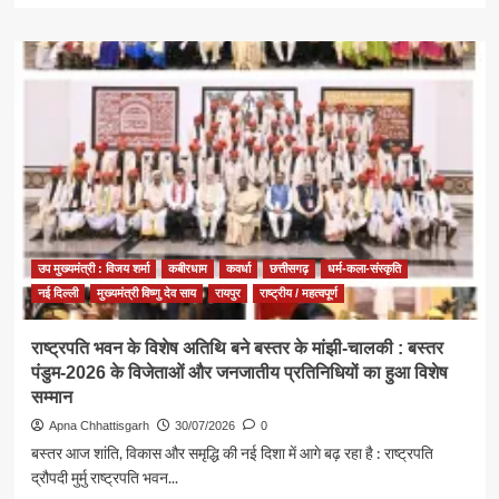
about
कुलगाम
आतंकी
हमले
के
पीड़ितों
के
परिजनों
से
उप
मुख्यमंत्री
विजय
उप मुख्यमंत्री : विजय शर्मा
कबीरधाम
कवर्धा
छत्तीसगढ़
धर्म-कला-संस्कृति
शर्मा
ने
नई दिल्ली
मुख्यमंत्री विष्णु देव साय
रायपुर
राष्ट्रीय / महत्वपूर्ण
की
बात
राष्ट्रपति भवन के विशेष अतिथि बने बस्तर के मांझी-चालकी : बस्तर
पंडुम-2026 के विजेताओं और जनजातीय प्रतिनिधियों का हुआ विशेष
सम्मान
Apna Chhattisgarh
30/07/2026
0
बस्तर आज शांति, विकास और समृद्धि की नई दिशा में आगे बढ़ रहा है : राष्ट्रपति
द्रौपदी मुर्मु राष्ट्रपति भवन...