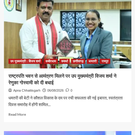
ने
एक
साथ
पास
की
नीट
परीक्षा,
उप
मुख्यमंत्री
विजय
शर्मा
उप मुख्यमंत्री : विजय शर्मा
कबीरधाम
कवर्धा
छत्तीसगढ़
धमतरी
रायपुर
ने
घर
राष्ट्रपति भवन से आमंत्रण मिलने पर उप मुख्यमंत्री विजय शर्मा ने
पहुंचकर
रेणुका गोस्वामी को दी बधाई
दी
बधाई
Apna Chhattisgarh
06/08/2026
0
धमतरी की बेटी ने कौशल विकास के दम पर रची सफलता की नई इबारत, स्वतंत्रता
दिवस समारोह में होंगी शामिल...
Read
Read More
more
about
राष्ट्रपति