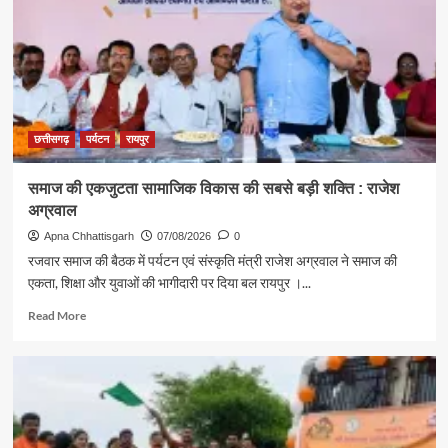
राजेश
अग्रवाल
ने
दिया
स्वदेशी
अपनाने
का
संदेश
छत्तीसगढ़
पर्यटन
रायपुर
समाज की एकजुटता सामाजिक विकास की सबसे बड़ी शक्ति : राजेश
अग्रवाल
Apna Chhattisgarh
07/08/2026
0
रजवार समाज की बैठक में पर्यटन एवं संस्कृति मंत्री राजेश अग्रवाल ने समाज की
एकता, शिक्षा और युवाओं की भागीदारी पर दिया बल रायपुर ।...
Read
Read More
more
about
समाज
की
एकजुटता
सामाजिक
विकास