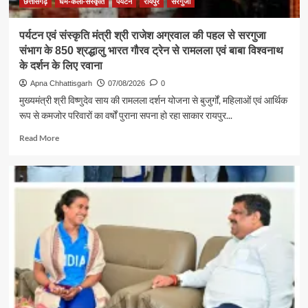
छत्तीसगढ़
धर्म-कला-संस्कृति
पर्यटन
रायपुर
सरगुजा
पर्यटन एवं संस्कृति मंत्री श्री राजेश अग्रवाल की पहल से सरगुजा
संभाग के 850 श्रद्धालु भारत गौरव ट्रेन से रामलला एवं बाबा विश्वनाथ
के दर्शन के लिए रवाना
Apna Chhattisgarh
07/08/2026
0
मुख्यमंत्री श्री विष्णुदेव साय की रामलला दर्शन योजना से बुजुर्गों, महिलाओं एवं आर्थिक
रूप से कमजोर परिवारों का वर्षों पुराना सपना हो रहा साकार रायपुर...
Read
Read More
more
about
पर्यटन
एवं
संस्कृति
मंत्री
श्री
राजेश
अग्रवाल
की
पहल
से
सरगुजा