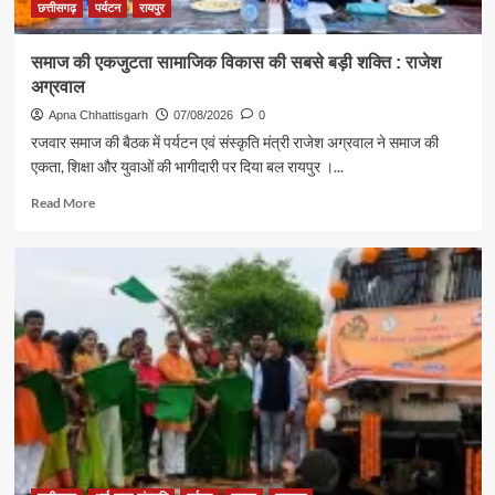
संदेश
छत्तीसगढ़
पर्यटन
रायपुर
समाज की एकजुटता सामाजिक विकास की सबसे बड़ी शक्ति : राजेश
अग्रवाल
Apna Chhattisgarh
07/08/2026
0
रजवार समाज की बैठक में पर्यटन एवं संस्कृति मंत्री राजेश अग्रवाल ने समाज की
एकता, शिक्षा और युवाओं की भागीदारी पर दिया बल रायपुर ।...
Read
Read More
more
about
समाज
की
एकजुटता
सामाजिक
विकास
की
सबसे
बड़ी
शक्ति
:
राजेश
अग्रवाल