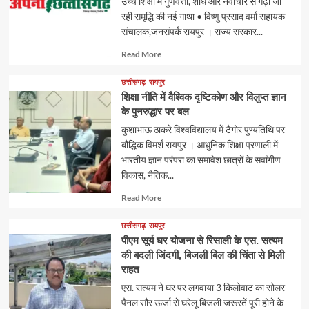
उच्च शिक्षा में गुणवत्ता, शोध और नवाचार से गढ़ी जा
रही समृद्धि की नई गाथा • विष्णु प्रसाद वर्मा सहायक
संचालक,जनसंपर्क रायपुर । राज्य सरकार...
Read
Read More
more
about
छत्तीसगढ़
रायपुर
शिक्षा नीति में वैश्विक दृष्टिकोण और विलुप्त ज्ञान
के पुनरुद्धार पर बल
कुशाभाऊ ठाकरे विश्वविद्यालय में टैगोर पुण्यतिथि पर
बौद्धिक विमर्श रायपुर । आधुनिक शिक्षा प्रणाली में
भारतीय ज्ञान परंपरा का समावेश छात्रों के सर्वांगीण
विकास, नैतिक...
Read
Read More
more
about
छत्तीसगढ़
रायपुर
पीएम सूर्य घर योजना से रिसाली के एस. सत्यम
की बदली जिंदगी, बिजली बिल की चिंता से मिली
राहत
एस. सत्यम ने घर पर लगवाया 3 किलोवाट का सोलर
पैनल सौर ऊर्जा से घरेलू बिजली जरूरतें पूरी होने के