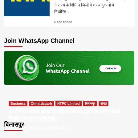
ने राज्य के विभिन्न जिलों में शराब दुकानों में
निर्धारित...
Read
Read More
more
about
Join WhatsApp Channel
Business
Chhattisgarh
NTPC Limited
बिलासपुर
सीपत
एनटीपीसी सीपत संगवारी महिला समिति द्वारा 36 आंगनबाड़ी
केंद्रों को दरी का वितरण
बिलासपुर
Apna Chhattisgarh
05/08/2026
0