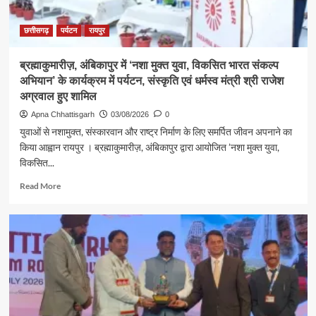
अग्रवाल
ने
लखनपुर
छत्तीसगढ़
पर्यटन
रायपुर
शिव
मंदिर
ब्रह्माकुमारीज़, अंबिकापुर में ‘नशा मुक्त युवा, विकसित भारत संकल्प
में
अभियान’ के कार्यक्रम में पर्यटन, संस्कृति एवं धर्मस्व मंत्री श्री राजेश
विधि-
विधान
अग्रवाल हुए शामिल
से
Apna Chhattisgarh
03/08/2026
0
किया
युवाओं से नशामुक्त, संस्कारवान और राष्ट्र निर्माण के लिए समर्पित जीवन अपनाने का
जलाभिषेक,
किया आह्वान रायपुर । ब्रह्माकुमारीज़, अंबिकापुर द्वारा आयोजित ’नशा मुक्त युवा,
प्रदेशवासियों
विकसित...
के
सुख,
Read
Read More
शांति,
more
समृद्धि
about
और
ब्रह्माकुमारीज़,
खुशहाली
अंबिकापुर
की
में
कामना
‘नशा
मुक्त
युवा,
विकसित