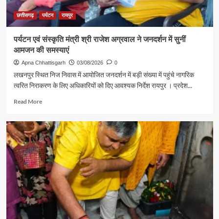
ने
की
छत्तीसगढ़
पर्यटन
रायपुर
आत्मीय
मुलाकात
पर्यटन एवं संस्कृति मंत्री श्री राजेश अग्रवाल ने जनदर्शन में सुनीं
आमजन की समस्याएं
Apna Chhattisgarh
03/08/2026
0
लखनपुर स्थित निज निवास में आयोजित जनदर्शन में बड़ी संख्या में पहुंचे नागरिक
त्वरित निराकरण के लिए अधिकारियों को दिए आवश्यक निर्देश रायपुर । प्रदेश...
Read
Read More
more
about
पर्यटन
एवं
संस्कृति
मंत्री
श्री
राजेश
अग्रवाल
ने
जनदर्शन
में