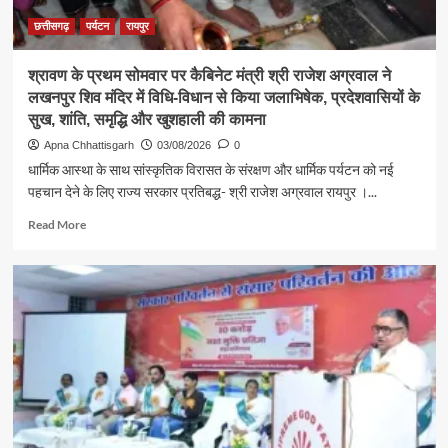
सुनीं
आमजन
छत्तीसगढ़
पर्यटन
रायपुर
की
समस्याएं
श्रावण के प्रथम सोमवार पर कैबिनेट मंत्री श्री राजेश अग्रवाल ने
लखनपुर शिव मंदिर में विधि-विधान से किया जलाभिषेक, प्रदेशवासियों के
सुख, शांति, समृद्धि और खुशहाली की कामना
Apna Chhattisgarh
03/08/2026
0
धार्मिक आस्था के साथ सांस्कृतिक विरासत के संरक्षण और धार्मिक पर्यटन को नई
पहचान देने के लिए राज्य सरकार प्रतिबद्ध- श्री राजेश अग्रवाल रायपुर ।...
Read
Read More
more
about
श्रावण
के
प्रथम
सोमवार
पर
कैबिनेट
मंत्री
श्री
राजेश