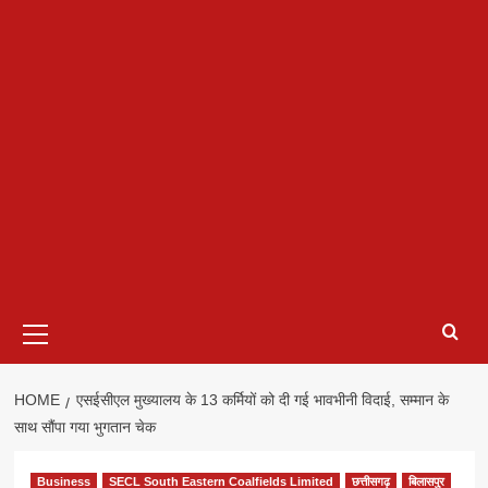
Primary
Menu
HOME
एसईसीएल मुख्यालय के 13 कर्मियों को दी गई भावभीनी विदाई, सम्मान के
साथ सौंपा गया भुगतान चेक
Business
SECL South Eastern Coalfields Limited
छत्तीसगढ़
बिलासपुर