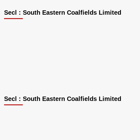
ने
एमओयू
Secl : South Eastern Coalfields Limited
मूल्यांकन
वर्ष
2024–
25
में
‘उत्कृष्ट’
रेटिंग
प्राप्त
की
Secl : South Eastern Coalfields Limited