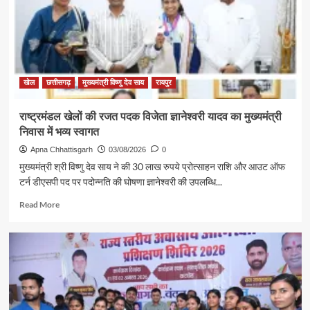
से
शिक्षा
मंत्री
गजेंद्र
यादव
ने
की
खेल
छत्तीसगढ़
मुख्यमंत्री विष्णु देव साय
रायपुर
आत्मीय
मुलाकात
राष्ट्रमंडल खेलों की रजत पदक विजेता ज्ञानेश्वरी यादव का मुख्यमंत्री
निवास में भव्य स्वागत
Apna Chhattisgarh
03/08/2026
0
मुख्यमंत्री श्री विष्णु देव साय ने की 30 लाख रुपये प्रोत्साहन राशि और आउट ऑफ
टर्न डीएसपी पद पर पदोन्नति की घोषणा ज्ञानेश्वरी की उपलब्धि...
Read
Read More
more
about
राष्ट्रमंडल
खेलों
की
रजत
पदक
विजेता