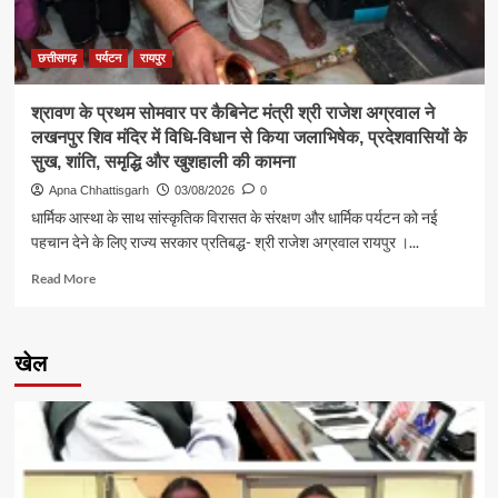
में
सुनीं
आमजन
छत्तीसगढ़
पर्यटन
रायपुर
की
समस्याएं
श्रावण के प्रथम सोमवार पर कैबिनेट मंत्री श्री राजेश अग्रवाल ने
लखनपुर शिव मंदिर में विधि-विधान से किया जलाभिषेक, प्रदेशवासियों के
सुख, शांति, समृद्धि और खुशहाली की कामना
Apna Chhattisgarh
03/08/2026
0
धार्मिक आस्था के साथ सांस्कृतिक विरासत के संरक्षण और धार्मिक पर्यटन को नई
पहचान देने के लिए राज्य सरकार प्रतिबद्ध- श्री राजेश अग्रवाल रायपुर ।...
Read
Read More
more
about
श्रावण
खेल
के
प्रथम
सोमवार
पर
कैबिनेट
मंत्री
श्री