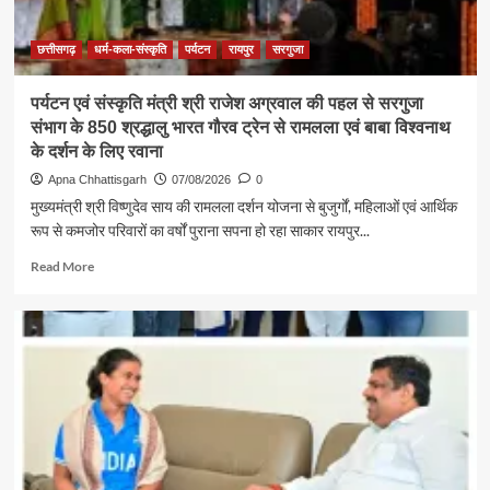
:
राजेश
अग्रवाल
छत्तीसगढ़
धर्म-कला-संस्कृति
पर्यटन
रायपुर
सरगुजा
पर्यटन एवं संस्कृति मंत्री श्री राजेश अग्रवाल की पहल से सरगुजा
संभाग के 850 श्रद्धालु भारत गौरव ट्रेन से रामलला एवं बाबा विश्वनाथ
के दर्शन के लिए रवाना
Apna Chhattisgarh
07/08/2026
0
मुख्यमंत्री श्री विष्णुदेव साय की रामलला दर्शन योजना से बुजुर्गों, महिलाओं एवं आर्थिक
रूप से कमजोर परिवारों का वर्षों पुराना सपना हो रहा साकार रायपुर...
Read
Read More
more
about
पर्यटन
एवं
संस्कृति
मंत्री
श्री
राजेश
अग्रवाल
की