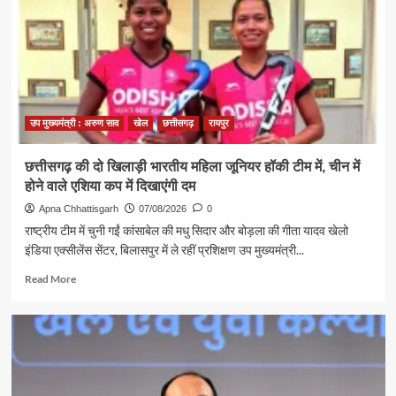
राजेश
अग्रवाल
ने
लखनपुर
शिव
मंदिर
में
उप मुख्यमंत्री : अरुण साव
खेल
छत्तीसगढ़
रायपुर
विधि-
विधान
से
छत्तीसगढ़ की दो खिलाड़ी भारतीय महिला जूनियर हॉकी टीम में, चीन में
किया
होने वाले एशिया कप में दिखाएंगी दम
जलाभिषेक,
प्रदेशवासियों
Apna Chhattisgarh
07/08/2026
0
के
राष्ट्रीय टीम में चुनी गईं कांसाबेल की मधु सिदार और बोड़ला की गीता यादव खेलो
सुख,
इंडिया एक्सीलेंस सेंटर, बिलासपुर में ले रहीं प्रशिक्षण उप मुख्यमंत्री...
शांति,
समृद्धि
Read
Read More
और
more
खुशहाली
about
की
छत्तीसगढ़
कामना
की
दो
खिलाड़ी
भारतीय