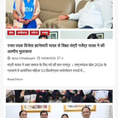
के
युवा
लेंगे
प्रेरणा,
खेलों
के
लिए
खेल
छत्तीसगढ़
पर्यटन
रायपुर
तैयार
होगा
रजत पदक विजेता ज्ञानेश्वरी यादव से शिक्षा मंत्री गजेंद्र यादव ने की
अच्छा
आत्मीय मुलाकात
वातावरण
–
Apna Chhattisgarh
04/08/2026
0
अरुण
मंत्री यादव ने कहा समाज के लिए गर्व की बात रायपुर । राष्ट्रमंडल खेल 2026 के
साव
ग्लासगो में आयोजित महिला 53 किलोग्राम भारोत्तोलन स्पर्धा में...
Read
Read More
more
about
रजत
पदक
विजेता
ज्ञानेश्वरी
यादव