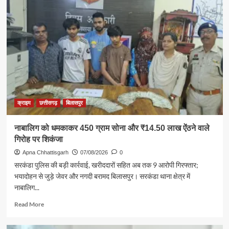
आत्मविश्वास,
अनुशासन
और
नेतृत्व
क्षमता
का
होता
है
विकास
:
क्राइम
छत्तीसगढ़
बिलासपुर
मंत्री
लखन
लाल
नाबालिग को धमकाकर 450 ग्राम सोना और ₹14.50 लाख ऐंठने वाले
देवांगन
गिरोह पर शिकंजा
Apna Chhattisgarh
07/08/2026
0
सरकंडा पुलिस की बड़ी कार्रवाई, खरीददारों सहित अब तक 9 आरोपी गिरफ्तार;
भयादोहन से जुड़े जेवर और नगदी बरामद बिलासपुर। सरकंडा थाना क्षेत्र में
नाबालिग...
Read
Read More
more
about