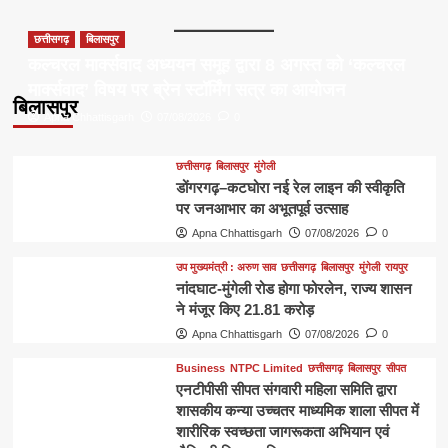
छत्तीसगढ़
बिलासपुर
कल्चरल मार्क्सवाद अध्ययन समूह द्वारा 8 अगस्त को ‘कल्चरल
मार्क्सवाद’ विषय पर ब्रेन स्टॉर्मिंग सत्र का आयोजन
बिलासपुर
Apna Chhattisgarh
07/08/2026
0
छत्तीसगढ़
बिलासपुर
मुंगेली
डोंगरगढ़–कटघोरा नई रेल लाइन की स्वीकृति
पर जनआभार का अभूतपूर्व उत्साह
Apna Chhattisgarh
07/08/2026
0
उप मुख्यमंत्री : अरुण साव
छत्तीसगढ़
बिलासपुर
मुंगेली
रायपुर
नांदघाट-मुंगेली रोड होगा फोरलेन, राज्य शासन
ने मंजूर किए 21.81 करोड़
Apna Chhattisgarh
07/08/2026
0
Business
NTPC Limited
छत्तीसगढ़
बिलासपुर
सीपत
एनटीपीसी सीपत संगवारी महिला समिति द्वारा
शासकीय कन्या उच्चतर माध्यमिक शाला सीपत में
शारीरिक स्वच्छता जागरूकता अभियान एवं