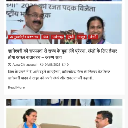
खेलों
के
लिए
बेहतर
वातावरण
तैयार
करने
उप मुख्यमंत्री : अरुण साव
खेल
छत्तीसगढ़
मुंगेली
रायपुर
लोरमी
मुख्यमंत्री
खेल
ज्ञानेश्वरी की सफलता से राज्य के युवा लेंगे प्रेरणा, खेलों के लिए तैयार
उत्कर्ष
होगा अच्छा वातावरण – अरुण साव
मिशन
के
Apna Chhattisgarh
04/08/2026
0
लिए
पिता के सपने ने दी आगे बढ़ने की प्रेरणा, कॉमनवेल्थ गेम्स की सिल्वर मेडलिस्ट
100
ज्ञानेश्वरी यादव ने साझा की अपने संघर्ष और सफलता की कहानी...
करोड़
का
Read
Read More
प्रावधान
more
about
ज्ञानेश्वरी
की
सफलता
से
राज्य