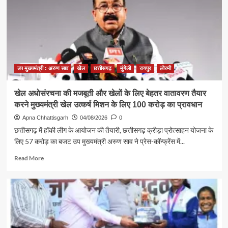
महिला
जूनियर
हॉकी
टीम
में,
चीन
में
उप मुख्यमंत्री : अरुण साव
खेल
छत्तीसगढ़
मुंगेली
रायपुर
लोरमी
होने
वाले
खेल अधोसंरचना की मजबूती और खेलों के लिए बेहतर वातावरण तैयार
एशिया
करने मुख्यमंत्री खेल उत्कर्ष मिशन के लिए 100 करोड़ का प्रावधान
कप
में
Apna Chhattisgarh
04/08/2026
0
दिखाएंगी
छत्तीसगढ़ में हॉकी लीग के आयोजन की तैयारी, छत्तीसगढ़ क्रीड़ा प्रोत्साहन योजना के
दम
लिए 57 करोड़ का बजट उप मुख्यमंत्री अरुण साव ने प्रेस-कॉन्फ्रेंस में...
Read
Read More
more
about
खेल
अधोसंरचना
की
मजबूती
और