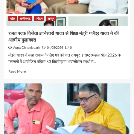
पहल
से
सरगुजा
संभाग
खेल
छत्तीसगढ़
पर्यटन
रायपुर
के
850
रजत पदक विजेता ज्ञानेश्वरी यादव से शिक्षा मंत्री गजेंद्र यादव ने की
श्रद्धालु
आत्मीय मुलाकात
भारत
गौरव
Apna Chhattisgarh
04/08/2026
0
ट्रेन
मंत्री यादव ने कहा समाज के लिए गर्व की बात रायपुर । राष्ट्रमंडल खेल 2026 के
से
ग्लासगो में आयोजित महिला 53 किलोग्राम भारोत्तोलन स्पर्धा में...
रामलला
एवं
Read
Read More
बाबा
more
विश्वनाथ
about
के
रजत
दर्शन
पदक
के
विजेता
लिए
ज्ञानेश्वरी
रवाना
यादव
से
शिक्षा
मंत्री
गजेंद्र