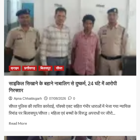
नाबालिग
को
धमकाकर
450
ग्राम
सोना
और
₹14.50
लाख
ऐंठने
वाले
गिरोह
क्राइम
छत्तीसगढ़
बिलासपुर
सीपत
पर
शिकंजा
साइकिल सिखाने के बहाने नाबालिग से दुष्कर्म, 24 घंटे में आरोपी
गिरफ्तार
Apna Chhattisgarh
07/08/2026
0
सीपत पुलिस की त्वरित कार्रवाई, पॉक्सो एक्ट सहित गंभीर धाराओं में भेजा गया न्यायिक
रिमांड पर बिलासपुर/सीपत। महिला एवं बच्चों के विरुद्ध अपराधों पर जीरो...
Read
Read More
more
about