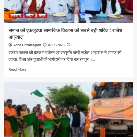
अपनाने
का
संदेश
छत्तीसगढ़
पर्यटन
रायपुर
समाज की एकजुटता सामाजिक विकास की सबसे बड़ी शक्ति : राजेश
अग्रवाल
Apna Chhattisgarh
07/08/2026
0
रजवार समाज की बैठक में पर्यटन एवं संस्कृति मंत्री राजेश अग्रवाल ने समाज की
एकता, शिक्षा और युवाओं की भागीदारी पर दिया बल रायपुर ।...
Read
Read More
more
about
समाज
की
एकजुटता
सामाजिक
विकास
की
सबसे
बड़ी
शक्ति