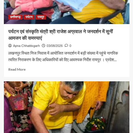
यादव
ने
की
छत्तीसगढ़
पर्यटन
रायपुर
आत्मीय
मुलाकात
पर्यटन एवं संस्कृति मंत्री श्री राजेश अग्रवाल ने जनदर्शन में सुनीं
आमजन की समस्याएं
Apna Chhattisgarh
03/08/2026
0
लखनपुर स्थित निज निवास में आयोजित जनदर्शन में बड़ी संख्या में पहुंचे नागरिक
त्वरित निराकरण के लिए अधिकारियों को दिए आवश्यक निर्देश रायपुर । प्रदेश...
Read
Read More
more
about
पर्यटन
एवं
संस्कृति
मंत्री
श्री
राजेश
अग्रवाल
ने
जनदर्शन