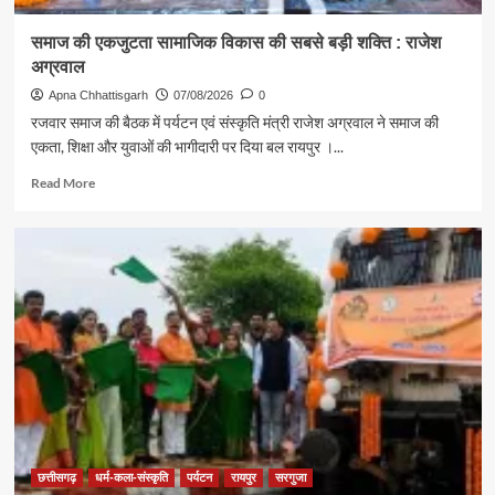
समाज की एकजुटता सामाजिक विकास की सबसे बड़ी शक्ति : राजेश
अग्रवाल
Apna Chhattisgarh
07/08/2026
0
रजवार समाज की बैठक में पर्यटन एवं संस्कृति मंत्री राजेश अग्रवाल ने समाज की
एकता, शिक्षा और युवाओं की भागीदारी पर दिया बल रायपुर ।...
Read
Read More
more
about
समाज
की
एकजुटता
सामाजिक
विकास
की
सबसे
बड़ी
शक्ति
:
राजेश
अग्रवाल
छत्तीसगढ़
धर्म-कला-संस्कृति
पर्यटन
रायपुर
सरगुजा