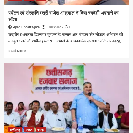
पर्यटन एवं संस्कृति मंत्री राजेश अग्रवाल ने दिया स्वदेशी अपनाने का
संदेश
Apna Chhattisgarh
07/08/2026
0
राष्ट्रीय हथकरघा दिवस पर बुनकरों के सम्मान और 'वोकल फॉर लोकल' अभियान को
मजबूत बनाने की अपील हथकरघा उत्पादों के अधिकाधिक उपयोग का किया आग्रह,...
Read
Read More
more
about
पर्यटन
एवं
संस्कृति
मंत्री
राजेश
अग्रवाल
ने
दिया
स्वदेशी
अपनाने
का
संदेश
छत्तीसगढ़
पर्यटन
रायपुर