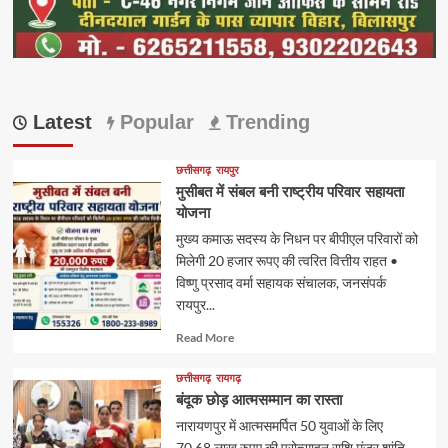
Latest
Popular
Trending
छत्तीसगढ़
रायपुर
मुसीबत में संबल बनी राष्ट्रीय परिवार सहायता
योजना
मुख्य कमाऊ सदस्य के निधन पर बीपीएल परिवारों को
मिलेगी 20 हजार रूपए की त्वरित वित्तीय राहत •
विष्णु प्रसाद वर्मा सहायक संचालक, जनसंपर्क
रायपुर...
Read
Read More
more
about
छत्तीसगढ़
रायगढ़
​बंदूक छोड़ आत्मसम्मान का रास्ता
नारायणपुर में आत्मसमर्पित 50 युवाओं के लिए
70.68 लाख रुपए की प्रोत्साहन राशि मंजूर ​शांति