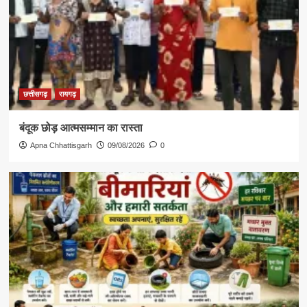
छत्तीसगढ़
रायगढ़
​बंदूक छोड़ आत्मसम्मान का रास्ता
Apna Chhattisgarh
09/08/2026
0