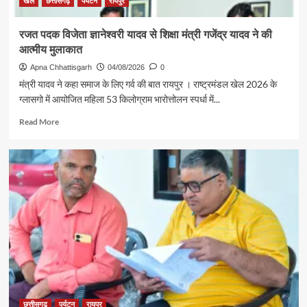
खेल
छत्तीसगढ़
पर्यटन
रायपुर
के
850
रजत पदक विजेता ज्ञानेश्वरी यादव से शिक्षा मंत्री गजेंद्र यादव ने की
श्रद्धालु
आत्मीय मुलाकात
भारत
गौरव
Apna Chhattisgarh
04/08/2026
0
ट्रेन
मंत्री यादव ने कहा समाज के लिए गर्व की बात रायपुर । राष्ट्रमंडल खेल 2026 के
से
ग्लासगो में आयोजित महिला 53 किलोग्राम भारोत्तोलन स्पर्धा में...
रामलला
एवं
Read
Read More
बाबा
more
विश्वनाथ
about
के
रजत
दर्शन
पदक
के
विजेता
लिए
ज्ञानेश्वरी
रवाना
यादव
से
शिक्षा
मंत्री
गजेंद्र
यादव
ने
की
छत्तीसगढ़
पर्यटन
रायपुर