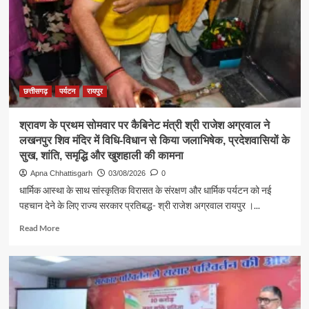
राजेश
अग्रवाल
ने
जनदर्शन
में
सुनीं
आमजन
छत्तीसगढ़
पर्यटन
रायपुर
की
समस्याएं
श्रावण के प्रथम सोमवार पर कैबिनेट मंत्री श्री राजेश अग्रवाल ने
लखनपुर शिव मंदिर में विधि-विधान से किया जलाभिषेक, प्रदेशवासियों के
सुख, शांति, समृद्धि और खुशहाली की कामना
Apna Chhattisgarh
03/08/2026
0
धार्मिक आस्था के साथ सांस्कृतिक विरासत के संरक्षण और धार्मिक पर्यटन को नई
पहचान देने के लिए राज्य सरकार प्रतिबद्ध- श्री राजेश अग्रवाल रायपुर ।...
Read
Read More
more
about
श्रावण
के
प्रथम
सोमवार