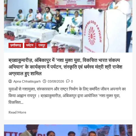
पर
कैबिनेट
मंत्री
श्री
राजेश
अग्रवाल
ने
लखनपुर
छत्तीसगढ़
पर्यटन
रायपुर
शिव
मंदिर
ब्रह्माकुमारीज़, अंबिकापुर में ‘नशा मुक्त युवा, विकसित भारत संकल्प
में
अभियान’ के कार्यक्रम में पर्यटन, संस्कृति एवं धर्मस्व मंत्री श्री राजेश
विधि-
विधान
अग्रवाल हुए शामिल
से
Apna Chhattisgarh
03/08/2026
0
किया
युवाओं से नशामुक्त, संस्कारवान और राष्ट्र निर्माण के लिए समर्पित जीवन अपनाने का
जलाभिषेक,
किया आह्वान रायपुर । ब्रह्माकुमारीज़, अंबिकापुर द्वारा आयोजित ’नशा मुक्त युवा,
प्रदेशवासियों
विकसित...
के
सुख,
Read
Read More
शांति,
more
समृद्धि
about
और
ब्रह्माकुमारीज़,
खुशहाली
अंबिकापुर