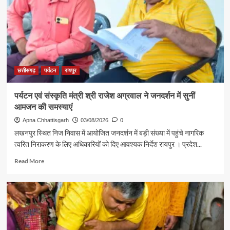
यादव
से
शिक्षा
मंत्री
गजेंद्र
यादव
ने
की
छत्तीसगढ़
पर्यटन
रायपुर
आत्मीय
मुलाकात
पर्यटन एवं संस्कृति मंत्री श्री राजेश अग्रवाल ने जनदर्शन में सुनीं
आमजन की समस्याएं
Apna Chhattisgarh
03/08/2026
0
लखनपुर स्थित निज निवास में आयोजित जनदर्शन में बड़ी संख्या में पहुंचे नागरिक
त्वरित निराकरण के लिए अधिकारियों को दिए आवश्यक निर्देश रायपुर । प्रदेश...
Read
Read More
more
about
पर्यटन
एवं
संस्कृति
मंत्री
श्री