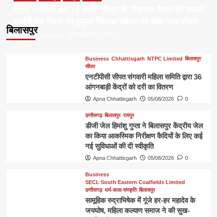
सिम्स में पहली बार 78 वर्षीय महिला के अंडाशय कैंसर की सफल
सर्जरी एक किलो का ट्यूमर निकाल महिला को दिया नया जीवन
बिलासपुर
Apna Chhattisgarh
06/08/2026
0
Business
Chhattisgarh
NTPC Limited
बिलासपुर
सीपत
एनटीपीसी सीपत संगवारी महिला समिति द्वारा 36
आंगनबाड़ी केंद्रों को दरी का वितरण
Apna Chhattisgarh
05/08/2026
0
छत्तीसगढ़
बिलासपुर
रायपुर
डीजी जेल हिमांशु गुप्ता ने बिलासपुर केंद्रीय जेल
का किया आकस्मिक निरीक्षण कैदियों के लिए कई
नई सुविधाओं की दी स्वीकृति
Apna Chhattisgarh
05/08/2026
0
Business
SECL South Eastern Coalfields Limited
छत्तीसगढ़
धर्म-कला-संस्कृति
बिलासपुर
सामूहिक रुद्राभिषेक में गूंजे हर-हर महादेव के
जयघोष, महिला कल्याण समाज ने की सुख-