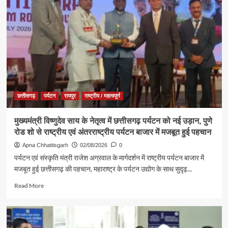
की
में
कामना
‘नशा
मुक्त
युवा,
विकसित
भारत
संकल्प
अभियान’
के
कार्यक्रम
छत्तीसगढ़
पर्यटन
रायपुर
राष्ट्रीय / महत्वपूर्ण
में
पर्यटन,
मुख्यमंत्री विष्णुदेव साय के नेतृत्व में छत्तीसगढ़ पर्यटन को नई उड़ान, पुणे
संस्कृति
रोड शो से राष्ट्रीय एवं अंतरराष्ट्रीय पर्यटन बाजार में मजबूत हुई पहचान
एवं
धर्मस्व
Apna Chhattisgarh
02/08/2026
0
मंत्री
पर्यटन एवं संस्कृति मंत्री राजेश अग्रवाल के मार्गदर्शन में राष्ट्रीय पर्यटन बाजार में
श्री
मजबूत हुई छत्तीसगढ़ की पहचान, महाराष्ट्र के पर्यटन उद्योग के साथ सुदृढ़...
राजेश
अग्रवाल
Read
Read More
हुए
more
शामिल
about
मुख्यमंत्री
विष्णुदेव