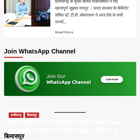
छत्तीसगढ़ के मुख्य सचिव विकासशील ने दिए
महत्वपूर्ण सुझाव रायपुर । भारत सरकार के कैबिनेट
सचिव डॉ. टी.वी. सोमनाथन ने आज देश के सभी
राज्यों...
Read
Read More
more
about
Join WhatsApp Channel
छत्तीसगढ़
बिलासपुर
पीएम स्वनिधि ने स्ट्रीट वेंडर्स को आत्मनिर्भर बनाने के साथ
उनकी आय और जीवन स्तर में किया सुधार”: तोखन साहू
बिलासपुर
Apna Chhattisgarh
10/08/2026
0