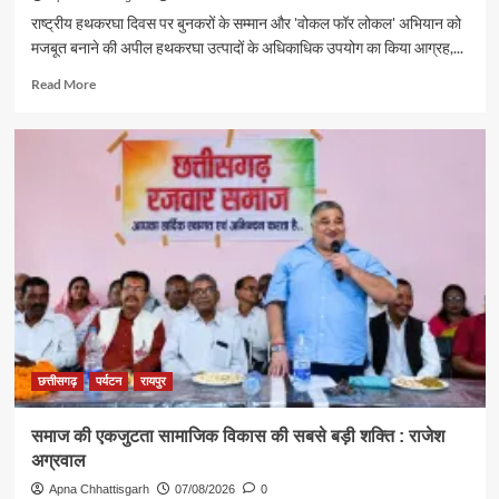
राष्ट्रीय हथकरघा दिवस पर बुनकरों के सम्मान और 'वोकल फॉर लोकल' अभियान को
मजबूत बनाने की अपील हथकरघा उत्पादों के अधिकाधिक उपयोग का किया आग्रह,...
Read
Read More
more
about
पर्यटन
एवं
संस्कृति
मंत्री
राजेश
अग्रवाल
ने
दिया
स्वदेशी
अपनाने
का
संदेश
छत्तीसगढ़
पर्यटन
रायपुर
समाज की एकजुटता सामाजिक विकास की सबसे बड़ी शक्ति : राजेश
अग्रवाल
Apna Chhattisgarh
07/08/2026
0