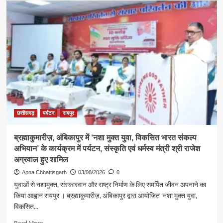
श्रावण
के
प्रथम
सोमवार
पर
कैबिनेट
मंत्री
श्री
राजेश
अग्रवाल
ने
लखनपुर
छत्तीसगढ़
पर्यटन
रायपुर
शिव
मंदिर
ब्रह्माकुमारीज़, अंबिकापुर में ‘नशा मुक्त युवा, विकसित भारत संकल्प
में
अभियान’ के कार्यक्रम में पर्यटन, संस्कृति एवं धर्मस्व मंत्री श्री राजेश
विधि-
विधान
अग्रवाल हुए शामिल
से
Apna Chhattisgarh
03/08/2026
0
किया
युवाओं से नशामुक्त, संस्कारवान और राष्ट्र निर्माण के लिए समर्पित जीवन अपनाने का
जलाभिषेक,
किया आह्वान रायपुर । ब्रह्माकुमारीज़, अंबिकापुर द्वारा आयोजित ’नशा मुक्त युवा,
प्रदेशवासियों
विकसित...
के
सुख,
Read
Read More