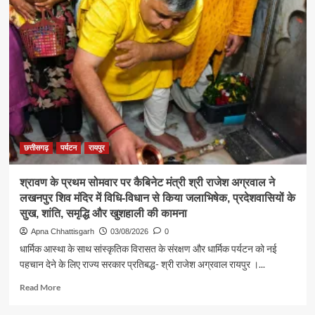
एवं
संस्कृति
मंत्री
श्री
राजेश
अग्रवाल
ने
जनदर्शन
में
सुनीं
आमजन
छत्तीसगढ़
पर्यटन
रायपुर
की
समस्याएं
श्रावण के प्रथम सोमवार पर कैबिनेट मंत्री श्री राजेश अग्रवाल ने
लखनपुर शिव मंदिर में विधि-विधान से किया जलाभिषेक, प्रदेशवासियों के
सुख, शांति, समृद्धि और खुशहाली की कामना
Apna Chhattisgarh
03/08/2026
0
धार्मिक आस्था के साथ सांस्कृतिक विरासत के संरक्षण और धार्मिक पर्यटन को नई
पहचान देने के लिए राज्य सरकार प्रतिबद्ध- श्री राजेश अग्रवाल रायपुर ।...
Read
Read More
more
about