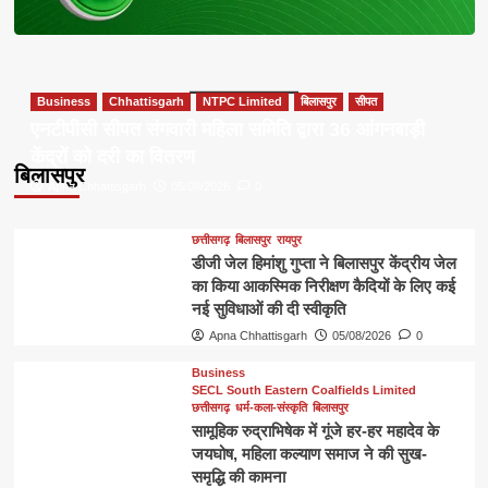
Business
Chhattisgarh
NTPC Limited
बिलासपुर
सीपत
एनटीपीसी सीपत संगवारी महिला समिति द्वारा 36 आंगनबाड़ी
केंद्रों को दरी का वितरण
बिलासपुर
Apna Chhattisgarh
05/08/2026
0
छत्तीसगढ़
बिलासपुर
रायपुर
डीजी जेल हिमांशु गुप्ता ने बिलासपुर केंद्रीय जेल
का किया आकस्मिक निरीक्षण कैदियों के लिए कई
नई सुविधाओं की दी स्वीकृति
Apna Chhattisgarh
05/08/2026
0
Business
SECL South Eastern Coalfields Limited
छत्तीसगढ़
धर्म-कला-संस्कृति
बिलासपुर
सामूहिक रुद्राभिषेक में गूंजे हर-हर महादेव के
जयघोष, महिला कल्याण समाज ने की सुख-
समृद्धि की कामना