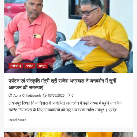
रजत
पदक
विजेता
ज्ञानेश्वरी
यादव
से
शिक्षा
मंत्री
गजेंद्र
यादव
ने
की
छत्तीसगढ़
पर्यटन
रायपुर
आत्मीय
मुलाकात
पर्यटन एवं संस्कृति मंत्री श्री राजेश अग्रवाल ने जनदर्शन में सुनीं
आमजन की समस्याएं
Apna Chhattisgarh
03/08/2026
0
लखनपुर स्थित निज निवास में आयोजित जनदर्शन में बड़ी संख्या में पहुंचे नागरिक
त्वरित निराकरण के लिए अधिकारियों को दिए आवश्यक निर्देश रायपुर । प्रदेश...
Read
Read More
more
about
पर्यटन