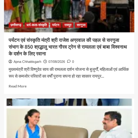
बड़ी
शक्ति
:
राजेश
अग्रवाल
छत्तीसगढ़
धर्म-कला-संस्कृति
पर्यटन
रायपुर
सरगुजा
पर्यटन एवं संस्कृति मंत्री श्री राजेश अग्रवाल की पहल से सरगुजा
संभाग के 850 श्रद्धालु भारत गौरव ट्रेन से रामलला एवं बाबा विश्वनाथ
के दर्शन के लिए रवाना
Apna Chhattisgarh
07/08/2026
0
मुख्यमंत्री श्री विष्णुदेव साय की रामलला दर्शन योजना से बुजुर्गों, महिलाओं एवं आर्थिक
रूप से कमजोर परिवारों का वर्षों पुराना सपना हो रहा साकार रायपुर...
Read
Read More
more
about
पर्यटन
एवं
संस्कृति
मंत्री
श्री
राजेश
अग्रवाल