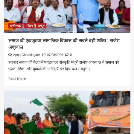
दिया
स्वदेशी
अपनाने
का
संदेश
छत्तीसगढ़
पर्यटन
रायपुर
समाज की एकजुटता सामाजिक विकास की सबसे बड़ी शक्ति : राजेश
अग्रवाल
Apna Chhattisgarh
07/08/2026
0
रजवार समाज की बैठक में पर्यटन एवं संस्कृति मंत्री राजेश अग्रवाल ने समाज की
एकता, शिक्षा और युवाओं की भागीदारी पर दिया बल रायपुर ।...
Read
Read More
more
about
समाज
की
एकजुटता
सामाजिक
विकास
की
सबसे