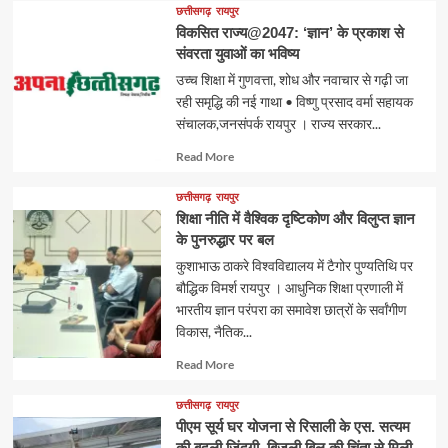
about
छत्तीसगढ़
रायपुर
विकसित राज्य@2047: ‘ज्ञान’ के प्रकाश से
संवरता युवाओं का भविष्य
उच्च शिक्षा में गुणवत्ता, शोध और नवाचार से गढ़ी जा
रही समृद्धि की नई गाथा • विष्णु प्रसाद वर्मा सहायक
संचालक,जनसंपर्क रायपुर । राज्य सरकार...
Read
Read More
more
about
छत्तीसगढ़
रायपुर
शिक्षा नीति में वैश्विक दृष्टिकोण और विलुप्त ज्ञान
के पुनरुद्धार पर बल
कुशाभाऊ ठाकरे विश्वविद्यालय में टैगोर पुण्यतिथि पर
बौद्धिक विमर्श रायपुर । आधुनिक शिक्षा प्रणाली में
भारतीय ज्ञान परंपरा का समावेश छात्रों के सर्वांगीण
विकास, नैतिक...
Read
Read More
more
about
छत्तीसगढ़
रायपुर
पीएम सूर्य घर योजना से रिसाली के एस. सत्यम
की बदली जिंदगी, बिजली बिल की चिंता से मिली