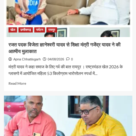
की
पहल
से
सरगुजा
संभाग
खेल
छत्तीसगढ़
पर्यटन
रायपुर
के
850
रजत पदक विजेता ज्ञानेश्वरी यादव से शिक्षा मंत्री गजेंद्र यादव ने की
श्रद्धालु
आत्मीय मुलाकात
भारत
गौरव
Apna Chhattisgarh
04/08/2026
0
ट्रेन
मंत्री यादव ने कहा समाज के लिए गर्व की बात रायपुर । राष्ट्रमंडल खेल 2026 के
से
ग्लासगो में आयोजित महिला 53 किलोग्राम भारोत्तोलन स्पर्धा में...
रामलला
एवं
Read
Read More
बाबा
more
विश्वनाथ
about
के
रजत
दर्शन
पदक
के
विजेता
लिए
ज्ञानेश्वरी
रवाना
यादव
से
शिक्षा