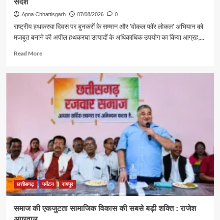
संदेश
Apna Chhattisgarh
07/08/2026
0
राष्ट्रीय हथकरघा दिवस पर बुनकरों के सम्मान और 'वोकल फॉर लोकल' अभियान को
मजबूत बनाने की अपील हथकरघा उत्पादों के अधिकाधिक उपयोग का किया आग्रह,...
Read
Read More
more
about
पर्यटन
एवं
संस्कृति
मंत्री
राजेश
अग्रवाल
ने
दिया
स्वदेशी
अपनाने
का
संदेश
छत्तीसगढ़
पर्यटन
रायपुर
समाज की एकजुटता सामाजिक विकास की सबसे बड़ी शक्ति : राजेश
अग्रवाल