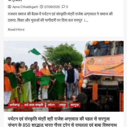
Apna Chhattisgarh
07/08/2026
0
रजवार समाज की बैठक में पर्यटन एवं संस्कृति मंत्री राजेश अग्रवाल ने समाज की
एकता, शिक्षा और युवाओं की भागीदारी पर दिया बल रायपुर ।...
Read
Read More
more
about
समाज
की
एकजुटता
सामाजिक
विकास
की
सबसे
बड़ी
शक्ति
:
राजेश
अग्रवाल
छत्तीसगढ़
धर्म-कला-संस्कृति
पर्यटन
रायपुर
सरगुजा
पर्यटन एवं संस्कृति मंत्री श्री राजेश अग्रवाल की पहल से सरगुजा
संभाग के 850 श्रद्धालु भारत गौरव ट्रेन से रामलला एवं बाबा विश्वनाथ