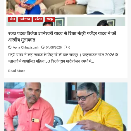
पहल
से
सरगुजा
संभाग
खेल
छत्तीसगढ़
पर्यटन
रायपुर
के
850
रजत पदक विजेता ज्ञानेश्वरी यादव से शिक्षा मंत्री गजेंद्र यादव ने की
श्रद्धालु
आत्मीय मुलाकात
भारत
गौरव
Apna Chhattisgarh
04/08/2026
0
ट्रेन
मंत्री यादव ने कहा समाज के लिए गर्व की बात रायपुर । राष्ट्रमंडल खेल 2026 के
से
ग्लासगो में आयोजित महिला 53 किलोग्राम भारोत्तोलन स्पर्धा में...
रामलला
एवं
Read
Read More
बाबा
more
विश्वनाथ
about
के
रजत
दर्शन
पदक
के
विजेता
लिए
ज्ञानेश्वरी
रवाना
यादव
से
शिक्षा
मंत्री
गजेंद्र