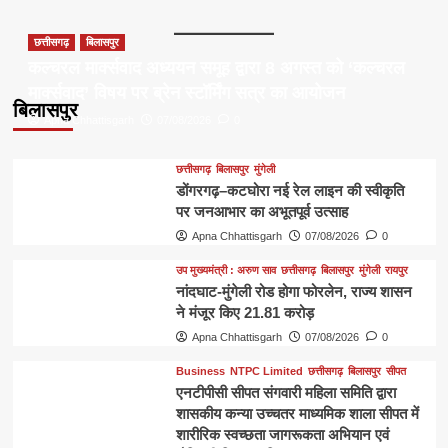
छत्तीसगढ़
बिलासपुर
कल्चरल मार्क्सवाद अध्ययन समूह द्वारा 8 अगस्त को ‘कल्चरल
मार्क्सवाद’ विषय पर ब्रेन स्टॉर्मिंग सत्र का आयोजन
बिलासपुर
Apna Chhattisgarh
07/08/2026
0
छत्तीसगढ़
बिलासपुर
मुंगेली
डोंगरगढ़–कटघोरा नई रेल लाइन की स्वीकृति
पर जनआभार का अभूतपूर्व उत्साह
Apna Chhattisgarh
07/08/2026
0
उप मुख्यमंत्री : अरुण साव
छत्तीसगढ़
बिलासपुर
मुंगेली
रायपुर
नांदघाट-मुंगेली रोड होगा फोरलेन, राज्य शासन
ने मंजूर किए 21.81 करोड़
Apna Chhattisgarh
07/08/2026
0
Business
NTPC Limited
छत्तीसगढ़
बिलासपुर
सीपत
एनटीपीसी सीपत संगवारी महिला समिति द्वारा
शासकीय कन्या उच्चतर माध्यमिक शाला सीपत में
शारीरिक स्वच्छता जागरूकता अभियान एवं