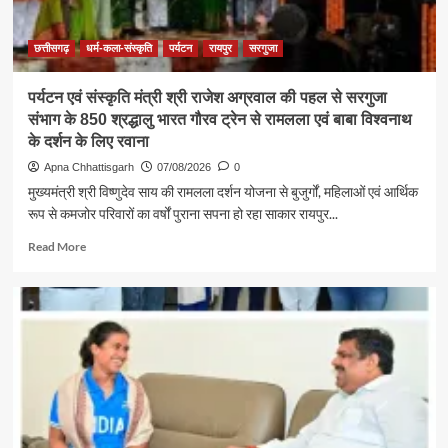
:
राजेश
अग्रवाल
छत्तीसगढ़
धर्म-कला-संस्कृति
पर्यटन
रायपुर
सरगुजा
पर्यटन एवं संस्कृति मंत्री श्री राजेश अग्रवाल की पहल से सरगुजा
संभाग के 850 श्रद्धालु भारत गौरव ट्रेन से रामलला एवं बाबा विश्वनाथ
के दर्शन के लिए रवाना
Apna Chhattisgarh
07/08/2026
0
मुख्यमंत्री श्री विष्णुदेव साय की रामलला दर्शन योजना से बुजुर्गों, महिलाओं एवं आर्थिक
रूप से कमजोर परिवारों का वर्षों पुराना सपना हो रहा साकार रायपुर...
Read
Read More
more
about
पर्यटन
एवं
संस्कृति
मंत्री
श्री
राजेश
अग्रवाल
की