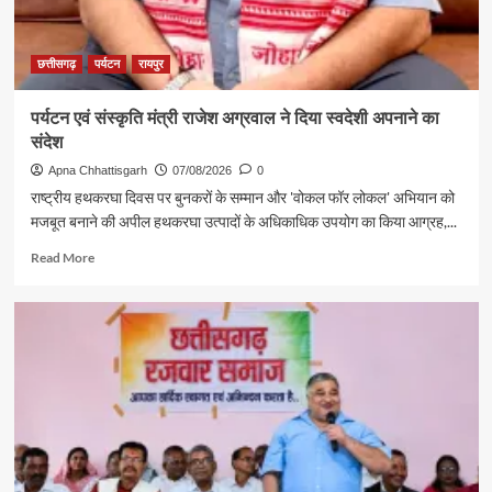
छत्तीसगढ़
पर्यटन
रायपुर
पर्यटन एवं संस्कृति मंत्री राजेश अग्रवाल ने दिया स्वदेशी अपनाने का
संदेश
Apna Chhattisgarh
07/08/2026
0
राष्ट्रीय हथकरघा दिवस पर बुनकरों के सम्मान और 'वोकल फॉर लोकल' अभियान को
मजबूत बनाने की अपील हथकरघा उत्पादों के अधिकाधिक उपयोग का किया आग्रह,...
Read
Read More
more
about
पर्यटन
एवं
संस्कृति
मंत्री
राजेश
अग्रवाल
ने
दिया
स्वदेशी