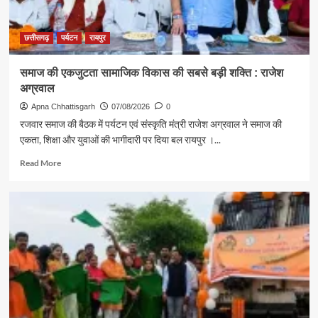
अपनाने
का
संदेश
छत्तीसगढ़
पर्यटन
रायपुर
समाज की एकजुटता सामाजिक विकास की सबसे बड़ी शक्ति : राजेश
अग्रवाल
Apna Chhattisgarh
07/08/2026
0
रजवार समाज की बैठक में पर्यटन एवं संस्कृति मंत्री राजेश अग्रवाल ने समाज की
एकता, शिक्षा और युवाओं की भागीदारी पर दिया बल रायपुर ।...
Read
Read More
more
about
समाज
की
एकजुटता
सामाजिक
विकास
की
सबसे
बड़ी
शक्ति