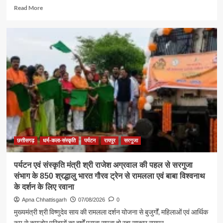
Read
Read More
more
about
समाज
की
एकजुटता
सामाजिक
विकास
की
सबसे
बड़ी
शक्ति
:
राजेश
अग्रवाल
छत्तीसगढ़
धर्म-कला-संस्कृति
पर्यटन
रायपुर
सरगुजा
पर्यटन एवं संस्कृति मंत्री श्री राजेश अग्रवाल की पहल से सरगुजा
संभाग के 850 श्रद्धालु भारत गौरव ट्रेन से रामलला एवं बाबा विश्वनाथ
के दर्शन के लिए रवाना
Apna Chhattisgarh
07/08/2026
0
मुख्यमंत्री श्री विष्णुदेव साय की रामलला दर्शन योजना से बुजुर्गों, महिलाओं एवं आर्थिक
रूप से कमजोर परिवारों का वर्षों पुराना सपना हो रहा साकार रायपुर...