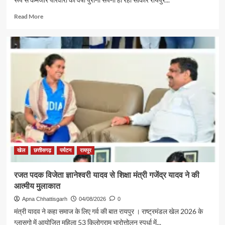
Read
Read More
more
about
पर्यटन
एवं
संस्कृति
मंत्री
श्री
राजेश
अग्रवाल
की
पहल
से
सरगुजा
संभाग
खेल
छत्तीसगढ़
पर्यटन
रायपुर
के
850
रजत पदक विजेता ज्ञानेश्वरी यादव से शिक्षा मंत्री गजेंद्र यादव ने की
श्रद्धालु
आत्मीय मुलाकात
भारत
गौरव
Apna Chhattisgarh
04/08/2026
0
ट्रेन
मंत्री यादव ने कहा समाज के लिए गर्व की बात रायपुर । राष्ट्रमंडल खेल 2026 के
से
ग्लासगो में आयोजित महिला 53 किलोग्राम भारोत्तोलन स्पर्धा में...
रामलला