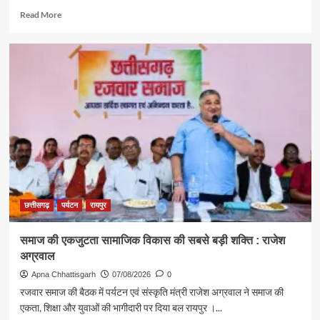
Read
Read More
more
about
पर्यटन
एवं
संस्कृति
मंत्री
राजेश
अग्रवाल
ने
दिया
स्वदेशी
अपनाने
का
संदेश
छत्तीसगढ़
पर्यटन
रायपुर
समाज की एकजुटता सामाजिक विकास की सबसे बड़ी शक्ति : राजेश
अग्रवाल
Apna Chhattisgarh
07/08/2026
0
रजवार समाज की बैठक में पर्यटन एवं संस्कृति मंत्री राजेश अग्रवाल ने समाज की
एकता, शिक्षा और युवाओं की भागीदारी पर दिया बल रायपुर ।...