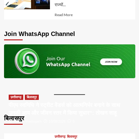
राज्यों...
Read
Read More
more
about
Join WhatsApp Channel
छत्तीसगढ़
बिलासपुर
पीएम स्वनिधि ने स्ट्रीट वेंडर्स को आत्मनिर्भर बनाने के साथ
उनकी आय और जीवन स्तर में किया सुधार”: तोखन साहू
बिलासपुर
Apna Chhattisgarh
10/08/2026
0
छत्तीसगढ़
बिलासपुर