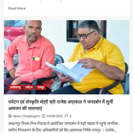
एवं
Read
Read More
बाबा
more
विश्वनाथ
about
के
रजत
दर्शन
पदक
के
विजेता
लिए
ज्ञानेश्वरी
रवाना
यादव
से
शिक्षा
मंत्री
गजेंद्र
यादव
ने
की
छत्तीसगढ़
पर्यटन
रायपुर
आत्मीय
मुलाकात
पर्यटन एवं संस्कृति मंत्री श्री राजेश अग्रवाल ने जनदर्शन में सुनीं
आमजन की समस्याएं
Apna Chhattisgarh
03/08/2026
0
लखनपुर स्थित निज निवास में आयोजित जनदर्शन में बड़ी संख्या में पहुंचे नागरिक
त्वरित निराकरण के लिए अधिकारियों को दिए आवश्यक निर्देश रायपुर । प्रदेश...