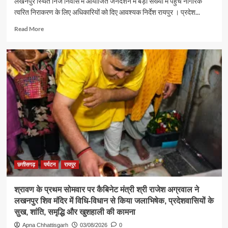
लखनपुर स्थित निज निवास में आयोजित जनदर्शन में बड़ी संख्या में पहुंचे नागरिक
त्वरित निराकरण के लिए अधिकारियों को दिए आवश्यक निर्देश रायपुर । प्रदेश...
Read
Read More
more
about
पर्यटन
एवं
संस्कृति
मंत्री
श्री
राजेश
अग्रवाल
ने
जनदर्शन
में
सुनीं
आमजन
छत्तीसगढ़
पर्यटन
रायपुर
की
समस्याएं
श्रावण के प्रथम सोमवार पर कैबिनेट मंत्री श्री राजेश अग्रवाल ने
लखनपुर शिव मंदिर में विधि-विधान से किया जलाभिषेक, प्रदेशवासियों के
सुख, शांति, समृद्धि और खुशहाली की कामना
Apna Chhattisgarh
03/08/2026
0