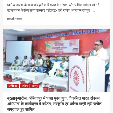
धार्मिक आस्था के साथ सांस्कृतिक विरासत के संरक्षण और धार्मिक पर्यटन को नई
पहचान देने के लिए राज्य सरकार प्रतिबद्ध- श्री राजेश अग्रवाल रायपुर ।...
Read
Read More
more
about
श्रावण
के
प्रथम
सोमवार
पर
कैबिनेट
मंत्री
श्री
राजेश
अग्रवाल
ने
लखनपुर
छत्तीसगढ़
पर्यटन
रायपुर
शिव
मंदिर
ब्रह्माकुमारीज़, अंबिकापुर में ‘नशा मुक्त युवा, विकसित भारत संकल्प
में
अभियान’ के कार्यक्रम में पर्यटन, संस्कृति एवं धर्मस्व मंत्री श्री राजेश
विधि-
विधान
अग्रवाल हुए शामिल