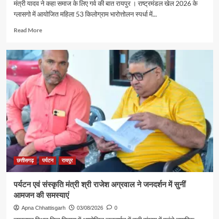
मंत्री यादव ने कहा समाज के लिए गर्व की बात रायपुर । राष्ट्रमंडल खेल 2026 के
ग्लासगो में आयोजित महिला 53 किलोग्राम भारोत्तोलन स्पर्धा में...
Read
Read More
more
about
रजत
पदक
विजेता
ज्ञानेश्वरी
यादव
से
शिक्षा
मंत्री
गजेंद्र
यादव
ने
की
छत्तीसगढ़
पर्यटन
रायपुर
आत्मीय
मुलाकात
पर्यटन एवं संस्कृति मंत्री श्री राजेश अग्रवाल ने जनदर्शन में सुनीं
आमजन की समस्याएं
Apna Chhattisgarh
03/08/2026
0