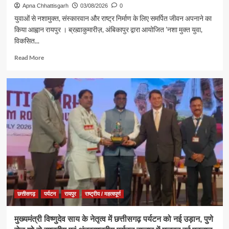
से
Apna Chhattisgarh
03/08/2026
0
किया
युवाओं से नशामुक्त, संस्कारवान और राष्ट्र निर्माण के लिए समर्पित जीवन अपनाने का
जलाभिषेक,
किया आह्वान रायपुर । ब्रह्माकुमारीज़, अंबिकापुर द्वारा आयोजित ’नशा मुक्त युवा,
प्रदेशवासियों
विकसित...
के
सुख,
Read
Read More
शांति,
more
समृद्धि
about
और
ब्रह्माकुमारीज़,
खुशहाली
अंबिकापुर
की
में
कामना
‘नशा
मुक्त
युवा,
विकसित
भारत
संकल्प
अभियान’
के
कार्यक्रम
छत्तीसगढ़
पर्यटन
रायपुर
राष्ट्रीय / महत्वपूर्ण
में
पर्यटन,
मुख्यमंत्री विष्णुदेव साय के नेतृत्व में छत्तीसगढ़ पर्यटन को नई उड़ान, पुणे
संस्कृति