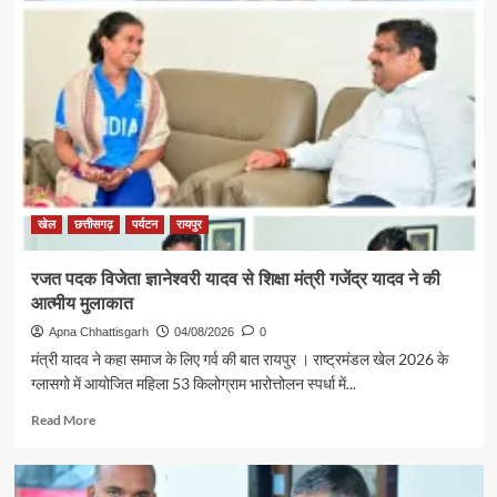
एवं
संस्कृति
मंत्री
श्री
राजेश
अग्रवाल
की
पहल
से
सरगुजा
संभाग
खेल
छत्तीसगढ़
पर्यटन
रायपुर
के
850
रजत पदक विजेता ज्ञानेश्वरी यादव से शिक्षा मंत्री गजेंद्र यादव ने की
श्रद्धालु
आत्मीय मुलाकात
भारत
गौरव
Apna Chhattisgarh
04/08/2026
0
ट्रेन
मंत्री यादव ने कहा समाज के लिए गर्व की बात रायपुर । राष्ट्रमंडल खेल 2026 के
से
ग्लासगो में आयोजित महिला 53 किलोग्राम भारोत्तोलन स्पर्धा में...
रामलला
एवं
Read
Read More
बाबा
more
विश्वनाथ
about
के
रजत
दर्शन