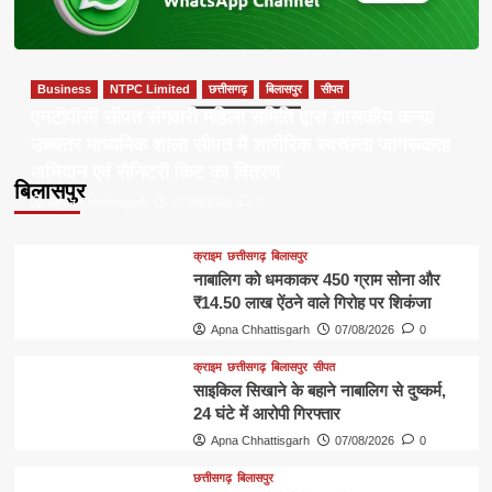
Business
NTPC Limited
छत्तीसगढ़
बिलासपुर
सीपत
एनटीपीसी सीपत संगवारी महिला समिति द्वारा शासकीय कन्या
उच्चतर माध्यमिक शाला सीपत में शारीरिक स्वच्छता जागरूकता
अभियान एवं सैनिटरी किट का वितरण
बिलासपुर
Apna Chhattisgarh
07/08/2026
0
क्राइम
छत्तीसगढ़
बिलासपुर
नाबालिग को धमकाकर 450 ग्राम सोना और
₹14.50 लाख ऐंठने वाले गिरोह पर शिकंजा
Apna Chhattisgarh
07/08/2026
0
क्राइम
छत्तीसगढ़
बिलासपुर
सीपत
साइकिल सिखाने के बहाने नाबालिग से दुष्कर्म,
24 घंटे में आरोपी गिरफ्तार
Apna Chhattisgarh
07/08/2026
0
छत्तीसगढ़
बिलासपुर