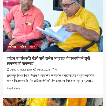
पदक
के
विजेता
लिए
ज्ञानेश्वरी
रवाना
यादव
से
शिक्षा
मंत्री
गजेंद्र
यादव
ने
की
छत्तीसगढ़
पर्यटन
रायपुर
आत्मीय
मुलाकात
पर्यटन एवं संस्कृति मंत्री श्री राजेश अग्रवाल ने जनदर्शन में सुनीं
आमजन की समस्याएं
Apna Chhattisgarh
03/08/2026
0
लखनपुर स्थित निज निवास में आयोजित जनदर्शन में बड़ी संख्या में पहुंचे नागरिक
त्वरित निराकरण के लिए अधिकारियों को दिए आवश्यक निर्देश रायपुर । प्रदेश...
Read
Read More
more
about
पर्यटन
एवं