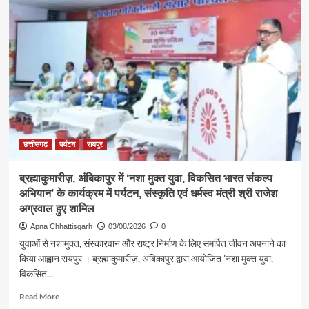
के
प्रथम
सोमवार
पर
कैबिनेट
मंत्री
श्री
राजेश
अग्रवाल
ने
लखनपुर
छत्तीसगढ़
पर्यटन
रायपुर
शिव
मंदिर
ब्रह्माकुमारीज़, अंबिकापुर में ‘नशा मुक्त युवा, विकसित भारत संकल्प
में
अभियान’ के कार्यक्रम में पर्यटन, संस्कृति एवं धर्मस्व मंत्री श्री राजेश
विधि-
विधान
अग्रवाल हुए शामिल
से
Apna Chhattisgarh
03/08/2026
0
किया
युवाओं से नशामुक्त, संस्कारवान और राष्ट्र निर्माण के लिए समर्पित जीवन अपनाने का
जलाभिषेक,
किया आह्वान रायपुर । ब्रह्माकुमारीज़, अंबिकापुर द्वारा आयोजित ’नशा मुक्त युवा,
प्रदेशवासियों
विकसित...
के
सुख,
Read
Read More
शांति,
more