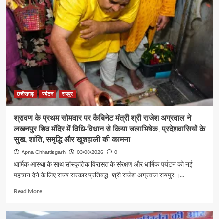
संस्कृति
मंत्री
श्री
राजेश
अग्रवाल
ने
जनदर्शन
में
सुनीं
आमजन
छत्तीसगढ़
पर्यटन
रायपुर
की
समस्याएं
श्रावण के प्रथम सोमवार पर कैबिनेट मंत्री श्री राजेश अग्रवाल ने
लखनपुर शिव मंदिर में विधि-विधान से किया जलाभिषेक, प्रदेशवासियों के
सुख, शांति, समृद्धि और खुशहाली की कामना
Apna Chhattisgarh
03/08/2026
0
धार्मिक आस्था के साथ सांस्कृतिक विरासत के संरक्षण और धार्मिक पर्यटन को नई
पहचान देने के लिए राज्य सरकार प्रतिबद्ध- श्री राजेश अग्रवाल रायपुर ।...
Read
Read More
more
about
श्रावण