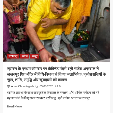
पर्यटन
एवं
संस्कृति
मंत्री
श्री
राजेश
अग्रवाल
ने
जनदर्शन
में
सुनीं
आमजन
छत्तीसगढ़
पर्यटन
रायपुर
की
समस्याएं
श्रावण के प्रथम सोमवार पर कैबिनेट मंत्री श्री राजेश अग्रवाल ने
लखनपुर शिव मंदिर में विधि-विधान से किया जलाभिषेक, प्रदेशवासियों के
सुख, शांति, समृद्धि और खुशहाली की कामना
Apna Chhattisgarh
03/08/2026
0
धार्मिक आस्था के साथ सांस्कृतिक विरासत के संरक्षण और धार्मिक पर्यटन को नई
पहचान देने के लिए राज्य सरकार प्रतिबद्ध- श्री राजेश अग्रवाल रायपुर ।...
Read
Read More
more