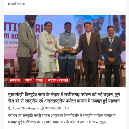
Read
Read More
शांति,
more
समृद्धि
about
और
ब्रह्माकुमारीज़,
खुशहाली
अंबिकापुर
की
में
कामना
‘नशा
मुक्त
युवा,
विकसित
भारत
संकल्प
अभियान’
के
कार्यक्रम
छत्तीसगढ़
पर्यटन
रायपुर
राष्ट्रीय / महत्वपूर्ण
में
पर्यटन,
मुख्यमंत्री विष्णुदेव साय के नेतृत्व में छत्तीसगढ़ पर्यटन को नई उड़ान, पुणे
संस्कृति
रोड शो से राष्ट्रीय एवं अंतरराष्ट्रीय पर्यटन बाजार में मजबूत हुई पहचान
एवं
धर्मस्व
Apna Chhattisgarh
02/08/2026
0
मंत्री
पर्यटन एवं संस्कृति मंत्री राजेश अग्रवाल के मार्गदर्शन में राष्ट्रीय पर्यटन बाजार में
श्री
मजबूत हुई छत्तीसगढ़ की पहचान, महाराष्ट्र के पर्यटन उद्योग के साथ सुदृढ़...
राजेश
अग्रवाल