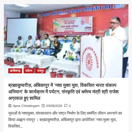
about
श्रावण
के
प्रथम
सोमवार
पर
कैबिनेट
मंत्री
श्री
राजेश
अग्रवाल
ने
लखनपुर
छत्तीसगढ़
पर्यटन
रायपुर
शिव
मंदिर
ब्रह्माकुमारीज़, अंबिकापुर में ‘नशा मुक्त युवा, विकसित भारत संकल्प
में
अभियान’ के कार्यक्रम में पर्यटन, संस्कृति एवं धर्मस्व मंत्री श्री राजेश
विधि-
विधान
अग्रवाल हुए शामिल
से
Apna Chhattisgarh
03/08/2026
0
किया
युवाओं से नशामुक्त, संस्कारवान और राष्ट्र निर्माण के लिए समर्पित जीवन अपनाने का
जलाभिषेक,
किया आह्वान रायपुर । ब्रह्माकुमारीज़, अंबिकापुर द्वारा आयोजित ’नशा मुक्त युवा,
प्रदेशवासियों
विकसित...
के
सुख,