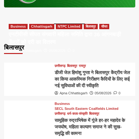
Business
Chhattisgarh
NTPC Limited
बिलासपुर
सीपत
एनटीपीसी सीपत संगवारी महिला समिति द्वारा 36 आंगनबाड़ी
केंद्रों को दरी का वितरण
बिलासपुर
Apna Chhattisgarh
05/08/2026
0
छत्तीसगढ़
बिलासपुर
रायपुर
डीजी जेल हिमांशु गुप्ता ने बिलासपुर केंद्रीय जेल
का किया आकस्मिक निरीक्षण कैदियों के लिए कई
नई सुविधाओं की दी स्वीकृति
Apna Chhattisgarh
05/08/2026
0
Business
SECL South Eastern Coalfields Limited
छत्तीसगढ़
धर्म-कला-संस्कृति
बिलासपुर
सामूहिक रुद्राभिषेक में गूंजे हर-हर महादेव के
जयघोष, महिला कल्याण समाज ने की सुख-
समृद्धि की कामना