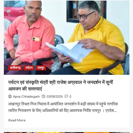
रजत
पदक
विजेता
ज्ञानेश्वरी
यादव
से
शिक्षा
मंत्री
गजेंद्र
यादव
ने
की
छत्तीसगढ़
पर्यटन
रायपुर
आत्मीय
मुलाकात
पर्यटन एवं संस्कृति मंत्री श्री राजेश अग्रवाल ने जनदर्शन में सुनीं
आमजन की समस्याएं
Apna Chhattisgarh
03/08/2026
0
लखनपुर स्थित निज निवास में आयोजित जनदर्शन में बड़ी संख्या में पहुंचे नागरिक
त्वरित निराकरण के लिए अधिकारियों को दिए आवश्यक निर्देश रायपुर । प्रदेश...
Read
Read More
more
about