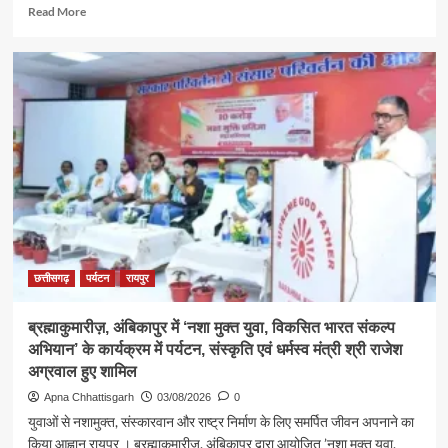
Read
Read More
more
about
श्रावण
के
प्रथम
सोमवार
पर
कैबिनेट
मंत्री
श्री
राजेश
अग्रवाल
ने
लखनपुर
छत्तीसगढ़
पर्यटन
रायपुर
शिव
मंदिर
ब्रह्माकुमारीज़, अंबिकापुर में ‘नशा मुक्त युवा, विकसित भारत संकल्प
में
अभियान’ के कार्यक्रम में पर्यटन, संस्कृति एवं धर्मस्व मंत्री श्री राजेश
विधि-
विधान
अग्रवाल हुए शामिल
से
Apna Chhattisgarh
03/08/2026
0
किया
युवाओं से नशामुक्त, संस्कारवान और राष्ट्र निर्माण के लिए समर्पित जीवन अपनाने का
जलाभिषेक,
किया आह्वान रायपुर । ब्रह्माकुमारीज़, अंबिकापुर द्वारा आयोजित ’नशा मुक्त युवा,
प्रदेशवासियों