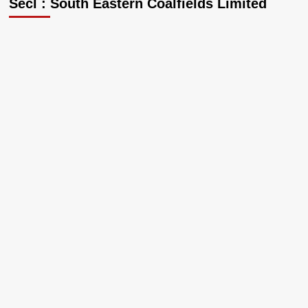
Secl : South Eastern Coalfields Limited