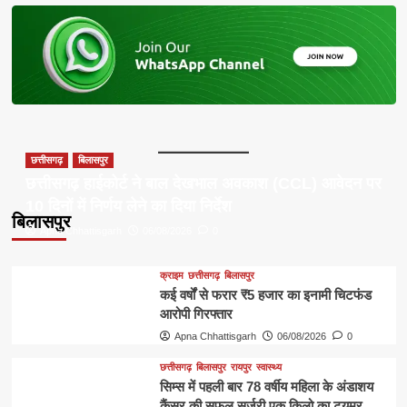
छत्तीसगढ़
बिलासपुर
छत्तीसगढ़ हाईकोर्ट ने बाल देखभाल अवकाश (CCL) आवेदन पर
10 दिनों में निर्णय लेने का दिया निर्देश
बिलासपुर
Apna Chhattisgarh
06/08/2026
0
क्राइम
छत्तीसगढ़
बिलासपुर
कई वर्षों से फरार ₹5 हजार का इनामी चिटफंड
आरोपी गिरफ्तार
Apna Chhattisgarh
06/08/2026
0
छत्तीसगढ़
बिलासपुर
रायपुर
स्वास्थ्य
सिम्स में पहली बार 78 वर्षीय महिला के अंडाशय
कैंसर की सफल सर्जरी एक किलो का ट्यूमर