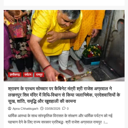
more
about
पर्यटन
एवं
संस्कृति
मंत्री
श्री
राजेश
अग्रवाल
ने
जनदर्शन
में
सुनीं
आमजन
छत्तीसगढ़
पर्यटन
रायपुर
की
समस्याएं
श्रावण के प्रथम सोमवार पर कैबिनेट मंत्री श्री राजेश अग्रवाल ने
लखनपुर शिव मंदिर में विधि-विधान से किया जलाभिषेक, प्रदेशवासियों के
सुख, शांति, समृद्धि और खुशहाली की कामना
Apna Chhattisgarh
03/08/2026
0
धार्मिक आस्था के साथ सांस्कृतिक विरासत के संरक्षण और धार्मिक पर्यटन को नई
पहचान देने के लिए राज्य सरकार प्रतिबद्ध- श्री राजेश अग्रवाल रायपुर ।...