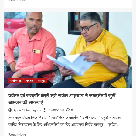
more
about
रजत
पदक
विजेता
ज्ञानेश्वरी
यादव
से
शिक्षा
मंत्री
गजेंद्र
यादव
ने
की
छत्तीसगढ़
पर्यटन
रायपुर
आत्मीय
मुलाकात
पर्यटन एवं संस्कृति मंत्री श्री राजेश अग्रवाल ने जनदर्शन में सुनीं
आमजन की समस्याएं
Apna Chhattisgarh
03/08/2026
0
लखनपुर स्थित निज निवास में आयोजित जनदर्शन में बड़ी संख्या में पहुंचे नागरिक
त्वरित निराकरण के लिए अधिकारियों को दिए आवश्यक निर्देश रायपुर । प्रदेश...
Read
Read More