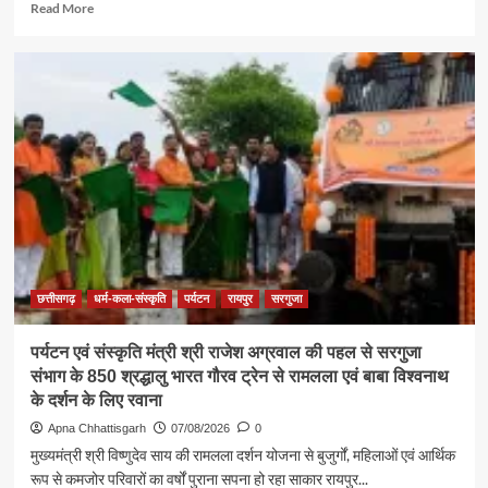
Read
Read More
more
about
समाज
की
एकजुटता
सामाजिक
विकास
की
सबसे
बड़ी
शक्ति
:
राजेश
अग्रवाल
छत्तीसगढ़
धर्म-कला-संस्कृति
पर्यटन
रायपुर
सरगुजा
पर्यटन एवं संस्कृति मंत्री श्री राजेश अग्रवाल की पहल से सरगुजा
संभाग के 850 श्रद्धालु भारत गौरव ट्रेन से रामलला एवं बाबा विश्वनाथ
के दर्शन के लिए रवाना
Apna Chhattisgarh
07/08/2026
0
मुख्यमंत्री श्री विष्णुदेव साय की रामलला दर्शन योजना से बुजुर्गों, महिलाओं एवं आर्थिक
रूप से कमजोर परिवारों का वर्षों पुराना सपना हो रहा साकार रायपुर...