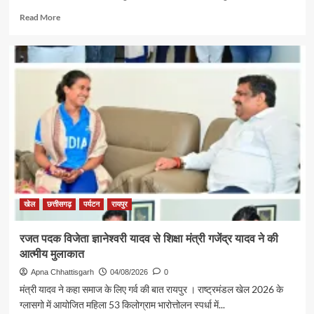
Read
Read More
more
about
पर्यटन
एवं
संस्कृति
मंत्री
श्री
राजेश
अग्रवाल
की
पहल
से
सरगुजा
संभाग
खेल
छत्तीसगढ़
पर्यटन
रायपुर
के
850
रजत पदक विजेता ज्ञानेश्वरी यादव से शिक्षा मंत्री गजेंद्र यादव ने की
श्रद्धालु
आत्मीय मुलाकात
भारत
गौरव
Apna Chhattisgarh
04/08/2026
0
ट्रेन
मंत्री यादव ने कहा समाज के लिए गर्व की बात रायपुर । राष्ट्रमंडल खेल 2026 के
से
ग्लासगो में आयोजित महिला 53 किलोग्राम भारोत्तोलन स्पर्धा में...
रामलला