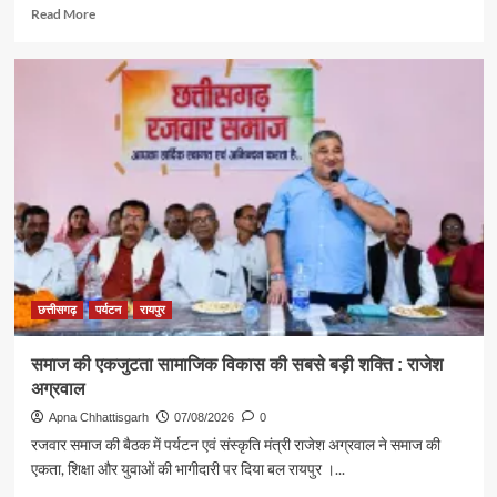
Read
Read More
more
about
पर्यटन
एवं
संस्कृति
मंत्री
राजेश
अग्रवाल
ने
दिया
स्वदेशी
अपनाने
का
संदेश
छत्तीसगढ़
पर्यटन
रायपुर
समाज की एकजुटता सामाजिक विकास की सबसे बड़ी शक्ति : राजेश
अग्रवाल
Apna Chhattisgarh
07/08/2026
0
रजवार समाज की बैठक में पर्यटन एवं संस्कृति मंत्री राजेश अग्रवाल ने समाज की
एकता, शिक्षा और युवाओं की भागीदारी पर दिया बल रायपुर ।...