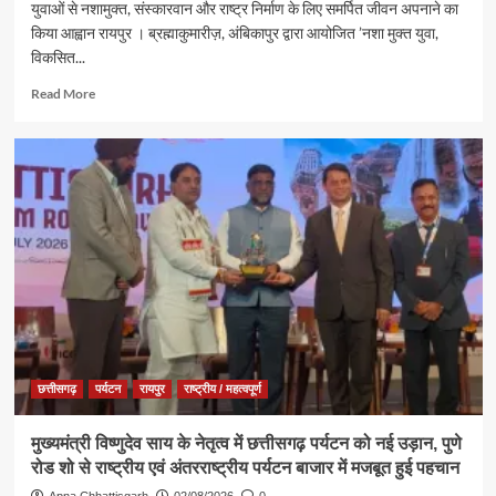
युवाओं से नशामुक्त, संस्कारवान और राष्ट्र निर्माण के लिए समर्पित जीवन अपनाने का
जलाभिषेक,
किया आह्वान रायपुर । ब्रह्माकुमारीज़, अंबिकापुर द्वारा आयोजित ’नशा मुक्त युवा,
प्रदेशवासियों
विकसित...
के
सुख,
Read
Read More
शांति,
more
समृद्धि
about
और
ब्रह्माकुमारीज़,
खुशहाली
अंबिकापुर
की
में
कामना
‘नशा
मुक्त
युवा,
विकसित
भारत
संकल्प
अभियान’
के
कार्यक्रम
छत्तीसगढ़
पर्यटन
रायपुर
राष्ट्रीय / महत्वपूर्ण
में
पर्यटन,
मुख्यमंत्री विष्णुदेव साय के नेतृत्व में छत्तीसगढ़ पर्यटन को नई उड़ान, पुणे
संस्कृति
रोड शो से राष्ट्रीय एवं अंतरराष्ट्रीय पर्यटन बाजार में मजबूत हुई पहचान
एवं
धर्मस्व