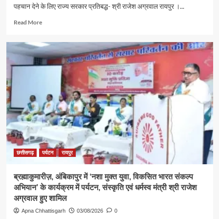
पहचान देने के लिए राज्य सरकार प्रतिबद्ध- श्री राजेश अग्रवाल रायपुर ।...
Read
Read More
more
about
श्रावण
के
प्रथम
सोमवार
पर
कैबिनेट
मंत्री
श्री
राजेश
अग्रवाल
ने
लखनपुर
छत्तीसगढ़
पर्यटन
रायपुर
शिव
मंदिर
ब्रह्माकुमारीज़, अंबिकापुर में ‘नशा मुक्त युवा, विकसित भारत संकल्प
में
अभियान’ के कार्यक्रम में पर्यटन, संस्कृति एवं धर्मस्व मंत्री श्री राजेश
विधि-
विधान
अग्रवाल हुए शामिल
से
Apna Chhattisgarh
03/08/2026
0
किया