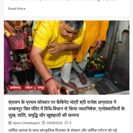
Read
Read More
more
about
पर्यटन
एवं
संस्कृति
मंत्री
श्री
राजेश
अग्रवाल
ने
जनदर्शन
में
सुनीं
आमजन
छत्तीसगढ़
पर्यटन
रायपुर
की
समस्याएं
श्रावण के प्रथम सोमवार पर कैबिनेट मंत्री श्री राजेश अग्रवाल ने
लखनपुर शिव मंदिर में विधि-विधान से किया जलाभिषेक, प्रदेशवासियों के
सुख, शांति, समृद्धि और खुशहाली की कामना
Apna Chhattisgarh
03/08/2026
0
धार्मिक आस्था के साथ सांस्कृतिक विरासत के संरक्षण और धार्मिक पर्यटन को नई