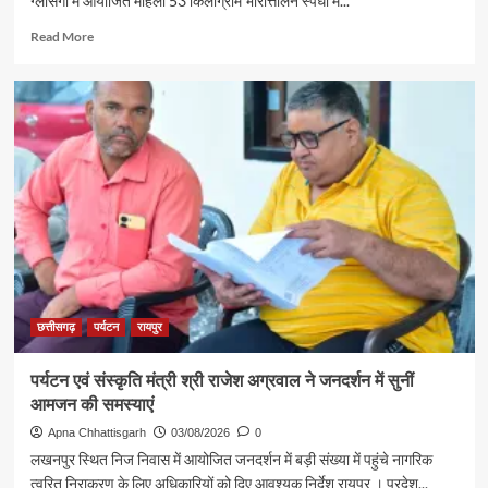
ग्लासगो में आयोजित महिला 53 किलोग्राम भारोत्तोलन स्पर्धा में...
Read
Read More
more
about
रजत
पदक
विजेता
ज्ञानेश्वरी
यादव
से
शिक्षा
मंत्री
गजेंद्र
यादव
ने
की
छत्तीसगढ़
पर्यटन
रायपुर
आत्मीय
मुलाकात
पर्यटन एवं संस्कृति मंत्री श्री राजेश अग्रवाल ने जनदर्शन में सुनीं
आमजन की समस्याएं
Apna Chhattisgarh
03/08/2026
0
लखनपुर स्थित निज निवास में आयोजित जनदर्शन में बड़ी संख्या में पहुंचे नागरिक
त्वरित निराकरण के लिए अधिकारियों को दिए आवश्यक निर्देश रायपुर । प्रदेश...