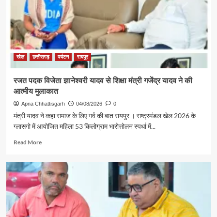
अग्रवाल
की
पहल
से
सरगुजा
संभाग
खेल
छत्तीसगढ़
पर्यटन
रायपुर
के
850
रजत पदक विजेता ज्ञानेश्वरी यादव से शिक्षा मंत्री गजेंद्र यादव ने की
श्रद्धालु
आत्मीय मुलाकात
भारत
गौरव
Apna Chhattisgarh
04/08/2026
0
ट्रेन
मंत्री यादव ने कहा समाज के लिए गर्व की बात रायपुर । राष्ट्रमंडल खेल 2026 के
से
ग्लासगो में आयोजित महिला 53 किलोग्राम भारोत्तोलन स्पर्धा में...
रामलला
एवं
Read
Read More
बाबा
more
विश्वनाथ
about
के
रजत
दर्शन
पदक
के
विजेता
लिए
ज्ञानेश्वरी
रवाना
यादव
से