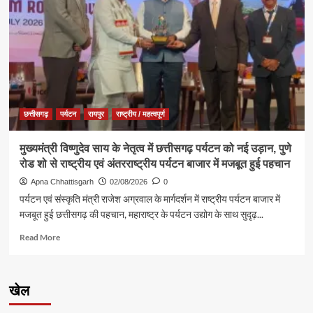
‘नशा
मुक्त
युवा,
विकसित
भारत
संकल्प
अभियान’
के
कार्यक्रम
छत्तीसगढ़
पर्यटन
रायपुर
राष्ट्रीय / महत्वपूर्ण
में
पर्यटन,
मुख्यमंत्री विष्णुदेव साय के नेतृत्व में छत्तीसगढ़ पर्यटन को नई उड़ान, पुणे
संस्कृति
रोड शो से राष्ट्रीय एवं अंतरराष्ट्रीय पर्यटन बाजार में मजबूत हुई पहचान
एवं
धर्मस्व
Apna Chhattisgarh
02/08/2026
0
मंत्री
पर्यटन एवं संस्कृति मंत्री राजेश अग्रवाल के मार्गदर्शन में राष्ट्रीय पर्यटन बाजार में
श्री
मजबूत हुई छत्तीसगढ़ की पहचान, महाराष्ट्र के पर्यटन उद्योग के साथ सुदृढ़...
राजेश
अग्रवाल
Read
Read More
हुए
more
शामिल
about
मुख्यमंत्री
खेल
विष्णुदेव
साय