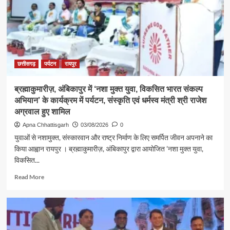
कैबिनेट
मंत्री
श्री
राजेश
अग्रवाल
ने
लखनपुर
छत्तीसगढ़
पर्यटन
रायपुर
शिव
मंदिर
ब्रह्माकुमारीज़, अंबिकापुर में ‘नशा मुक्त युवा, विकसित भारत संकल्प
में
अभियान’ के कार्यक्रम में पर्यटन, संस्कृति एवं धर्मस्व मंत्री श्री राजेश
विधि-
विधान
अग्रवाल हुए शामिल
से
Apna Chhattisgarh
03/08/2026
0
किया
युवाओं से नशामुक्त, संस्कारवान और राष्ट्र निर्माण के लिए समर्पित जीवन अपनाने का
जलाभिषेक,
किया आह्वान रायपुर । ब्रह्माकुमारीज़, अंबिकापुर द्वारा आयोजित ’नशा मुक्त युवा,
प्रदेशवासियों
विकसित...
के
सुख,
Read
Read More
शांति,
more
समृद्धि
about
और
ब्रह्माकुमारीज़,
खुशहाली
अंबिकापुर
की
में
कामना