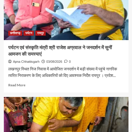
शिक्षा
मंत्री
गजेंद्र
यादव
ने
की
छत्तीसगढ़
पर्यटन
रायपुर
आत्मीय
मुलाकात
पर्यटन एवं संस्कृति मंत्री श्री राजेश अग्रवाल ने जनदर्शन में सुनीं
आमजन की समस्याएं
Apna Chhattisgarh
03/08/2026
0
लखनपुर स्थित निज निवास में आयोजित जनदर्शन में बड़ी संख्या में पहुंचे नागरिक
त्वरित निराकरण के लिए अधिकारियों को दिए आवश्यक निर्देश रायपुर । प्रदेश...
Read
Read More
more
about
पर्यटन
एवं
संस्कृति
मंत्री
श्री
राजेश