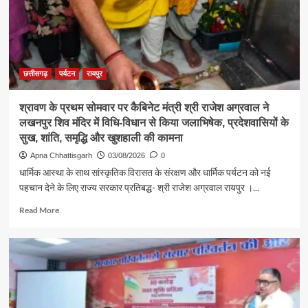
अग्रवाल
ने
जनदर्शन
में
सुनीं
आमजन
छत्तीसगढ़
पर्यटन
रायपुर
की
समस्याएं
श्रावण के प्रथम सोमवार पर कैबिनेट मंत्री श्री राजेश अग्रवाल ने
लखनपुर शिव मंदिर में विधि-विधान से किया जलाभिषेक, प्रदेशवासियों के
सुख, शांति, समृद्धि और खुशहाली की कामना
Apna Chhattisgarh
03/08/2026
0
धार्मिक आस्था के साथ सांस्कृतिक विरासत के संरक्षण और धार्मिक पर्यटन को नई
पहचान देने के लिए राज्य सरकार प्रतिबद्ध- श्री राजेश अग्रवाल रायपुर ।...
Read
Read More
more
about
श्रावण
के
प्रथम
सोमवार
पर