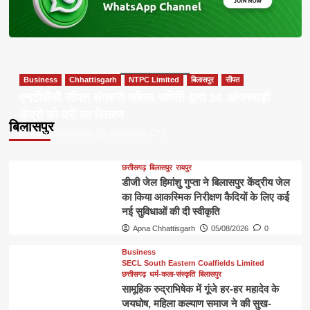
Business
Chhattisgarh
NTPC Limited
बिलासपुर
सीपत
एनटीपीसी सीपत संगवारी महिला समिति द्वारा 36 आंगनबाड़ी
केंद्रों को दरी का वितरण
बिलासपुर
Apna Chhattisgarh
05/08/2026
0
छत्तीसगढ़
बिलासपुर
रायपुर
डीजी जेल हिमांशु गुप्ता ने बिलासपुर केंद्रीय जेल
का किया आकस्मिक निरीक्षण कैदियों के लिए कई
नई सुविधाओं की दी स्वीकृति
Apna Chhattisgarh
05/08/2026
0
Business
SECL South Eastern Coalfields Limited
छत्तीसगढ़
धर्म-कला-संस्कृति
बिलासपुर
सामूहिक रुद्राभिषेक में गूंजे हर-हर महादेव के
जयघोष, महिला कल्याण समाज ने की सुख-