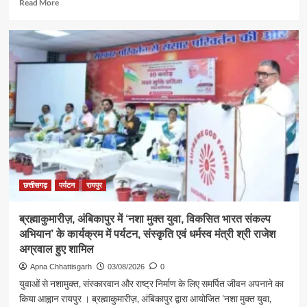
Read
Read More
more
about
श्रावण
के
प्रथम
सोमवार
पर
कैबिनेट
मंत्री
श्री
राजेश
अग्रवाल
ने
लखनपुर
छत्तीसगढ़
पर्यटन
रायपुर
शिव
मंदिर
ब्रह्माकुमारीज़, अंबिकापुर में ‘नशा मुक्त युवा, विकसित भारत संकल्प
में
अभियान’ के कार्यक्रम में पर्यटन, संस्कृति एवं धर्मस्व मंत्री श्री राजेश
विधि-
विधान
अग्रवाल हुए शामिल
से
Apna Chhattisgarh
03/08/2026
0
किया
युवाओं से नशामुक्त, संस्कारवान और राष्ट्र निर्माण के लिए समर्पित जीवन अपनाने का
जलाभिषेक,
किया आह्वान रायपुर । ब्रह्माकुमारीज़, अंबिकापुर द्वारा आयोजित ’नशा मुक्त युवा,
प्रदेशवासियों