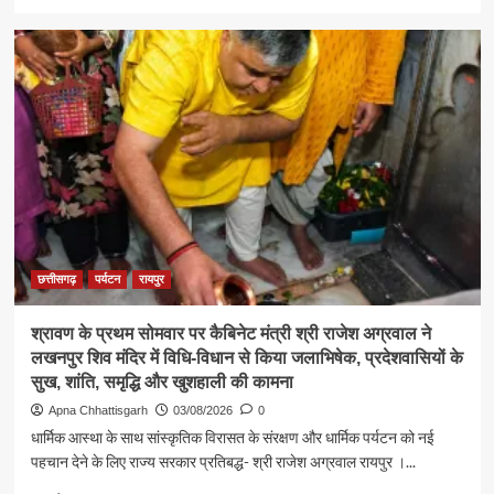
more
about
पर्यटन
एवं
संस्कृति
मंत्री
श्री
राजेश
अग्रवाल
ने
जनदर्शन
में
सुनीं
आमजन
छत्तीसगढ़
पर्यटन
रायपुर
की
समस्याएं
श्रावण के प्रथम सोमवार पर कैबिनेट मंत्री श्री राजेश अग्रवाल ने
लखनपुर शिव मंदिर में विधि-विधान से किया जलाभिषेक, प्रदेशवासियों के
सुख, शांति, समृद्धि और खुशहाली की कामना
Apna Chhattisgarh
03/08/2026
0
धार्मिक आस्था के साथ सांस्कृतिक विरासत के संरक्षण और धार्मिक पर्यटन को नई
पहचान देने के लिए राज्य सरकार प्रतिबद्ध- श्री राजेश अग्रवाल रायपुर ।...