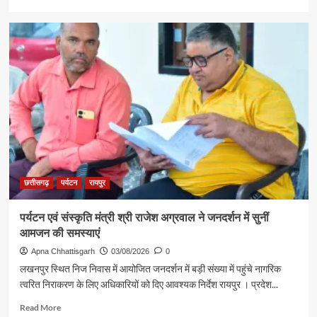
more
about
रजत
पदक
विजेता
ज्ञानेश्वरी
यादव
से
शिक्षा
मंत्री
गजेंद्र
यादव
ने
की
छत्तीसगढ़
पर्यटन
रायपुर
आत्मीय
मुलाकात
पर्यटन एवं संस्कृति मंत्री श्री राजेश अग्रवाल ने जनदर्शन में सुनीं
आमजन की समस्याएं
Apna Chhattisgarh
03/08/2026
0
लखनपुर स्थित निज निवास में आयोजित जनदर्शन में बड़ी संख्या में पहुंचे नागरिक
त्वरित निराकरण के लिए अधिकारियों को दिए आवश्यक निर्देश रायपुर । प्रदेश...
Read
Read More