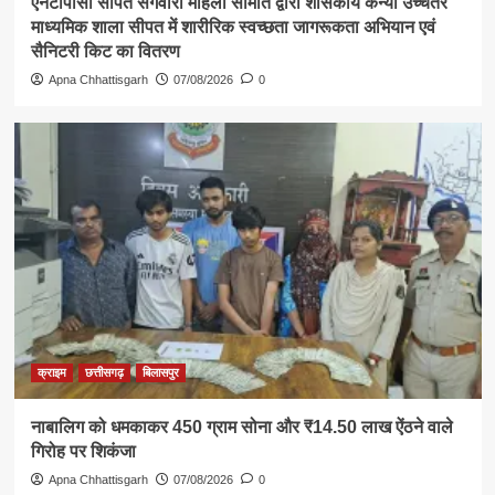
एनटीपीसी सीपत संगवारी महिला समिति द्वारा शासकीय कन्या उच्चतर
माध्यमिक शाला सीपत में शारीरिक स्वच्छता जागरूकता अभियान एवं
सैनिटरी किट का वितरण
Apna Chhattisgarh
07/08/2026
0
क्राइम
छत्तीसगढ़
बिलासपुर
नाबालिग को धमकाकर 450 ग्राम सोना और ₹14.50 लाख ऐंठने वाले
गिरोह पर शिकंजा
Apna Chhattisgarh
07/08/2026
0