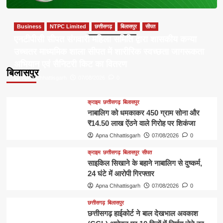
Business
NTPC Limited
छत्तीसगढ़
बिलासपुर
सीपत
एनटीपीसी सीपत संगवारी महिला समिति द्वारा शासकीय कन्या
उच्चतर माध्यमिक शाला सीपत में शारीरिक स्वच्छता जागरूकता
अभियान एवं सैनिटरी किट का वितरण
बिलासपुर
Apna Chhattisgarh
07/08/2026
0
क्राइम
छत्तीसगढ़
बिलासपुर
नाबालिग को धमकाकर 450 ग्राम सोना और
₹14.50 लाख ऐंठने वाले गिरोह पर शिकंजा
Apna Chhattisgarh
07/08/2026
0
क्राइम
छत्तीसगढ़
बिलासपुर
सीपत
साइकिल सिखाने के बहाने नाबालिग से दुष्कर्म,
24 घंटे में आरोपी गिरफ्तार
Apna Chhattisgarh
07/08/2026
0
छत्तीसगढ़
बिलासपुर
छत्तीसगढ़ हाईकोर्ट ने बाल देखभाल अवकाश