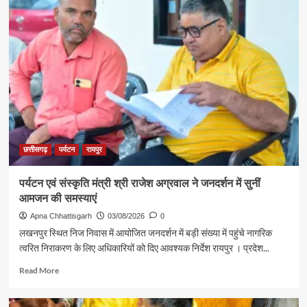
रजत
दर्शन
पदक
के
विजेता
लिए
ज्ञानेश्वरी
रवाना
यादव
से
शिक्षा
मंत्री
गजेंद्र
यादव
ने
की
छत्तीसगढ़
पर्यटन
रायपुर
आत्मीय
मुलाकात
पर्यटन एवं संस्कृति मंत्री श्री राजेश अग्रवाल ने जनदर्शन में सुनीं
आमजन की समस्याएं
Apna Chhattisgarh
03/08/2026
0
लखनपुर स्थित निज निवास में आयोजित जनदर्शन में बड़ी संख्या में पहुंचे नागरिक
त्वरित निराकरण के लिए अधिकारियों को दिए आवश्यक निर्देश रायपुर । प्रदेश...
Read
Read More
more
about