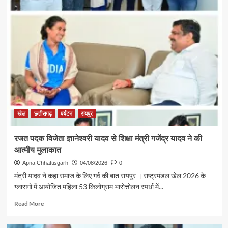
पर्यटन
एवं
संस्कृति
मंत्री
श्री
राजेश
अग्रवाल
की
पहल
से
सरगुजा
संभाग
खेल
छत्तीसगढ़
पर्यटन
रायपुर
के
850
रजत पदक विजेता ज्ञानेश्वरी यादव से शिक्षा मंत्री गजेंद्र यादव ने की
श्रद्धालु
आत्मीय मुलाकात
भारत
गौरव
Apna Chhattisgarh
04/08/2026
0
ट्रेन
मंत्री यादव ने कहा समाज के लिए गर्व की बात रायपुर । राष्ट्रमंडल खेल 2026 के
से
ग्लासगो में आयोजित महिला 53 किलोग्राम भारोत्तोलन स्पर्धा में...
रामलला
एवं
Read
Read More
बाबा
more
विश्वनाथ
about
के