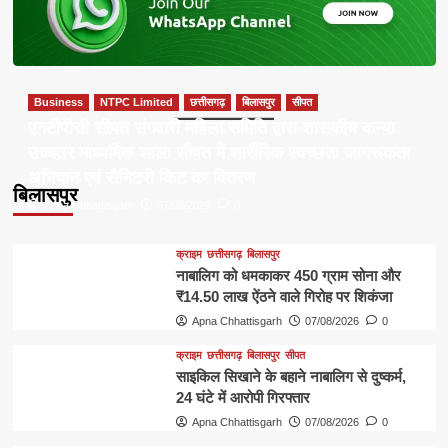
Business
NTPC Limited
छत्तीसगढ़
बिलासपुर
सीपत
एनटीपीसी सीपत संगवारी महिला समिति द्वारा शासकीय कन्या
उच्चतर माध्यमिक शाला सीपत में शारीरिक स्वच्छता जागरूकता
अभियान एवं सैनिटरी किट का वितरण
बिलासपुर
Apna Chhattisgarh
07/08/2026
0
क्राइम
छत्तीसगढ़
बिलासपुर
नाबालिग को धमकाकर 450 ग्राम सोना और
₹14.50 लाख ऐंठने वाले गिरोह पर शिकंजा
Apna Chhattisgarh
07/08/2026
0
क्राइम
छत्तीसगढ़
बिलासपुर
सीपत
साइकिल सिखाने के बहाने नाबालिग से दुष्कर्म,
24 घंटे में आरोपी गिरफ्तार
Apna Chhattisgarh
07/08/2026
0