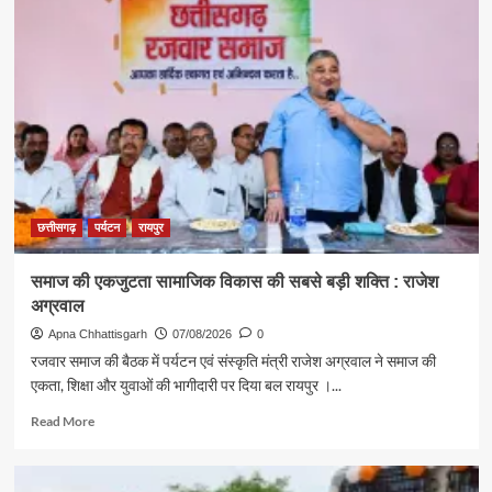
एवं
संस्कृति
मंत्री
राजेश
अग्रवाल
ने
दिया
स्वदेशी
अपनाने
का
संदेश
छत्तीसगढ़
पर्यटन
रायपुर
समाज की एकजुटता सामाजिक विकास की सबसे बड़ी शक्ति : राजेश
अग्रवाल
Apna Chhattisgarh
07/08/2026
0
रजवार समाज की बैठक में पर्यटन एवं संस्कृति मंत्री राजेश अग्रवाल ने समाज की
एकता, शिक्षा और युवाओं की भागीदारी पर दिया बल रायपुर ।...
Read
Read More
more
about
समाज