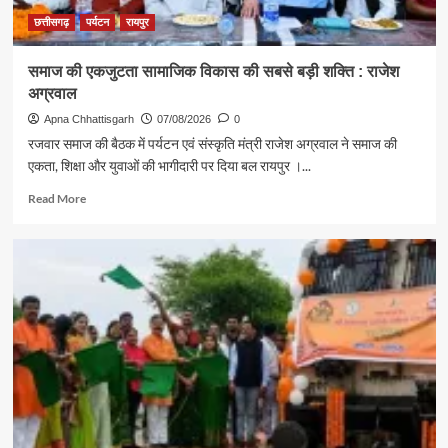
संदेश
छत्तीसगढ़
पर्यटन
रायपुर
समाज की एकजुटता सामाजिक विकास की सबसे बड़ी शक्ति : राजेश
अग्रवाल
Apna Chhattisgarh
07/08/2026
0
रजवार समाज की बैठक में पर्यटन एवं संस्कृति मंत्री राजेश अग्रवाल ने समाज की
एकता, शिक्षा और युवाओं की भागीदारी पर दिया बल रायपुर ।...
Read
Read More
more
about
समाज
की
एकजुटता
सामाजिक
विकास
की
सबसे
बड़ी
शक्ति
:
राजेश