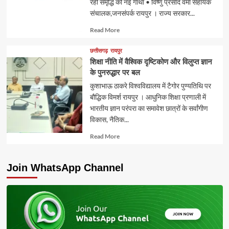
रही समृद्धि की नई गाथा • विष्णु प्रसाद वर्मा सहायक
संचालक,जनसंपर्क रायपुर । राज्य सरकार...
Read
Read More
more
about
छत्तीसगढ़
रायपुर
शिक्षा नीति में वैश्विक दृष्टिकोण और विलुप्त ज्ञान
के पुनरुद्धार पर बल
कुशाभाऊ ठाकरे विश्वविद्यालय में टैगोर पुण्यतिथि पर
बौद्धिक विमर्श रायपुर । आधुनिक शिक्षा प्रणाली में
भारतीय ज्ञान परंपरा का समावेश छात्रों के सर्वांगीण
विकास, नैतिक...
Read
Read More
more
about
Join WhatsApp Channel