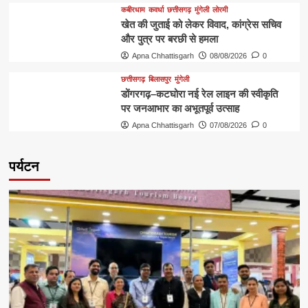
कबीरधाम
कवर्धा
छत्तीसगढ़
मुंगेली
लोरमी
खेत की जुताई को लेकर विवाद, कांग्रेस सचिव
और पुत्र पर बरछी से हमला
Apna Chhattisgarh
08/08/2026
0
छत्तीसगढ़
बिलासपुर
मुंगेली
डोंगरगढ़–कटघोरा नई रेल लाइन की स्वीकृति
पर जनआभार का अभूतपूर्व उत्साह
Apna Chhattisgarh
07/08/2026
0
पर्यटन