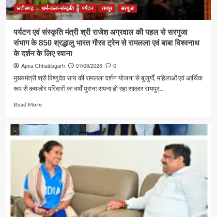
अग्रवाल
छत्तीसगढ़
धर्म-कला-संस्कृति
पर्यटन
रायपुर
सरगुजा
पर्यटन एवं संस्कृति मंत्री श्री राजेश अग्रवाल की पहल से सरगुजा
संभाग के 850 श्रद्धालु भारत गौरव ट्रेन से रामलला एवं बाबा विश्वनाथ
के दर्शन के लिए रवाना
Apna Chhattisgarh
07/08/2026
0
मुख्यमंत्री श्री विष्णुदेव साय की रामलला दर्शन योजना से बुजुर्गों, महिलाओं एवं आर्थिक
रूप से कमजोर परिवारों का वर्षों पुराना सपना हो रहा साकार रायपुर...
Read
Read More
more
about
पर्यटन
एवं
संस्कृति
मंत्री
श्री
राजेश
अग्रवाल
की
पहल
से