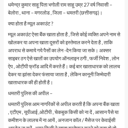
धमेन्द्र कुमार साहू पिता भगोली राम साहू उम्र 27 वर्ष निवासी –
बेलोरा , थाना – मगरलोड , जिला – धमतरी (छत्तीसगढ़)।
क्या होता है म्यूल अकाउंट ?
म्यूल अकाउंट ऐसा बैंक खाता होता है , जिसे कोई व्यक्ति अपने नाम से
खोलकर या अपना खाता दूसरों को इस्तेमाल करने देता है , ताकि
अपराध से कमाये गये पैसों का लेन -देन किया जा सके। अक्सर
साइबर ठग ऐसे खातों का उपयोग ऑनलाइन ठगी , फर्जी निवेश , लोन
ऐप , ओटीपी फ्रॉड आदि में करते हैं। कई बार खाताधारक को लालच
देकर या झांसा देकर फंसाया जाता है , लेकिन कानूनी जिम्मेदारी
खाताधारक की ही होती है।
धमतरी पुलिस की अपील –
धमतरी पुलिस आम नागरिकों से अपील करती है कि अपना बैंक खाता
, एटीएम , यूपीआई ,ओटीपी , चेकबुक किसी को ना दें , आसान पैसे या
कमीशन के लालच में ना आयें , अनजान कॉल / मैसेज पर केवाईसी
अपडेट ना करें , अगर किसी ने खाता इस्तेमाल करने को कहा हो तो