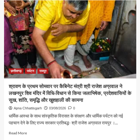
पर्यटन
एवं
संस्कृति
मंत्री
श्री
राजेश
अग्रवाल
ने
जनदर्शन
में
सुनीं
आमजन
छत्तीसगढ़
पर्यटन
रायपुर
की
समस्याएं
श्रावण के प्रथम सोमवार पर कैबिनेट मंत्री श्री राजेश अग्रवाल ने
लखनपुर शिव मंदिर में विधि-विधान से किया जलाभिषेक, प्रदेशवासियों के
सुख, शांति, समृद्धि और खुशहाली की कामना
Apna Chhattisgarh
03/08/2026
0
धार्मिक आस्था के साथ सांस्कृतिक विरासत के संरक्षण और धार्मिक पर्यटन को नई
पहचान देने के लिए राज्य सरकार प्रतिबद्ध- श्री राजेश अग्रवाल रायपुर ।...
Read
Read More
more