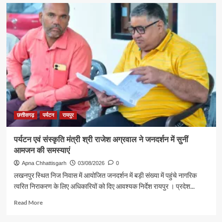
about
के
रजत
दर्शन
पदक
के
विजेता
लिए
ज्ञानेश्वरी
रवाना
यादव
से
शिक्षा
मंत्री
गजेंद्र
यादव
ने
की
छत्तीसगढ़
पर्यटन
रायपुर
आत्मीय
मुलाकात
पर्यटन एवं संस्कृति मंत्री श्री राजेश अग्रवाल ने जनदर्शन में सुनीं
आमजन की समस्याएं
Apna Chhattisgarh
03/08/2026
0
लखनपुर स्थित निज निवास में आयोजित जनदर्शन में बड़ी संख्या में पहुंचे नागरिक
त्वरित निराकरण के लिए अधिकारियों को दिए आवश्यक निर्देश रायपुर । प्रदेश...
Read
Read More
more
about