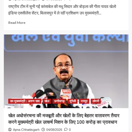
मजबूत
राष्ट्रीय टीम में चुनी गईं कांसाबेल की मधु सिदार और बोड़ला की गीता यादव खेलो
हुई
इंडिया एक्सीलेंस सेंटर, बिलासपुर में ले रहीं प्रशिक्षण उप मुख्यमंत्री...
पहचान
Read
Read More
more
about
छत्तीसगढ़
की
दो
खिलाड़ी
भारतीय
महिला
जूनियर
हॉकी
टीम
में,
चीन
में
उप मुख्यमंत्री : अरुण साव
खेल
छत्तीसगढ़
मुंगेली
रायपुर
लोरमी
होने
वाले
खेल अधोसंरचना की मजबूती और खेलों के लिए बेहतर वातावरण तैयार
एशिया
करने मुख्यमंत्री खेल उत्कर्ष मिशन के लिए 100 करोड़ का प्रावधान
कप
में
Apna Chhattisgarh
04/08/2026
0