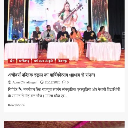
की
रजत
जयंती
समारोह
संपन्न
25
वर्षों
की
सेवा
यात्रा
का
उत्सव,
खैरा
छत्तीसगढ़
धर्म-कला-संस्कृति
बिलासपुर
25
उपभोक्ताओं
अचीवर्स पब्लिक स्कूल का वार्षिकोत्सव धूमधाम से संपन्न
को
Apna Chhattisgarh
किया
25/12/2025
0
गया
रिपोर्टर
मनमोहन सिंह राजपूत रंगारंग सांस्कृतिक प्रस्तुतियों और मेधावी विद्यार्थियों
सम्मानित
के सम्मान ने मोहा मन खैरा। मंगला चौक एवं...
Read
Read More
more
about
अचीवर्स
पब्लिक