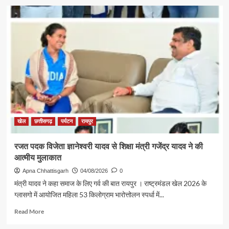
about
पर्यटन
एवं
संस्कृति
मंत्री
श्री
राजेश
अग्रवाल
की
पहल
से
सरगुजा
संभाग
खेल
छत्तीसगढ़
पर्यटन
रायपुर
के
850
रजत पदक विजेता ज्ञानेश्वरी यादव से शिक्षा मंत्री गजेंद्र यादव ने की
श्रद्धालु
आत्मीय मुलाकात
भारत
गौरव
Apna Chhattisgarh
04/08/2026
0
ट्रेन
मंत्री यादव ने कहा समाज के लिए गर्व की बात रायपुर । राष्ट्रमंडल खेल 2026 के
से
ग्लासगो में आयोजित महिला 53 किलोग्राम भारोत्तोलन स्पर्धा में...
रामलला
एवं
Read
Read More
बाबा
more
विश्वनाथ