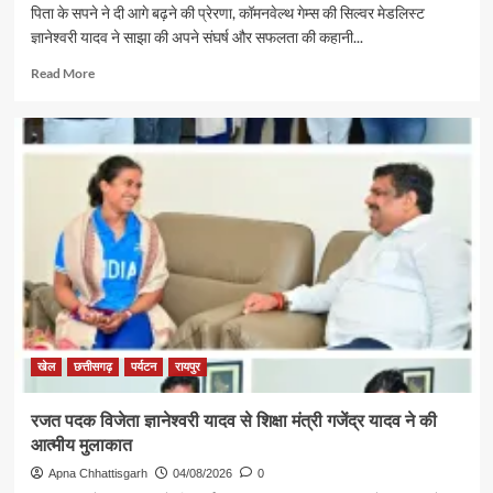
लिए
पिता के सपने ने दी आगे बढ़ने की प्रेरणा, कॉमनवेल्थ गेम्स की सिल्वर मेडलिस्ट
100
ज्ञानेश्वरी यादव ने साझा की अपने संघर्ष और सफलता की कहानी...
करोड़
का
Read
Read More
प्रावधान
more
about
ज्ञानेश्वरी
की
सफलता
से
राज्य
के
युवा
लेंगे
प्रेरणा,
खेलों
के
लिए
खेल
छत्तीसगढ़
पर्यटन
रायपुर
तैयार
होगा
रजत पदक विजेता ज्ञानेश्वरी यादव से शिक्षा मंत्री गजेंद्र यादव ने की
अच्छा
आत्मीय मुलाकात
वातावरण
–
Apna Chhattisgarh
04/08/2026
0
अरुण