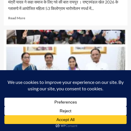
मंत्री यादव ने कहा समाज के लिए गर्व की बात रायपुर । राष्ट्रमंडल खेल 2026 के
साव
ग्लासगो में आयोजित महिला 53 किलोग्राम भारोत्तोलन स्पर्धा में...
Read
Read More
more
about
रजत
पदक
विजेता
ज्ञानेश्वरी
यादव
से
शिक्षा
मंत्री
गजेंद्र
यादव
ने
की
खेल
छत्तीसगढ़
मुख्यमंत्री विष्णु देव साय
रायपुर
आत्मीय
मुलाकात
राष्ट्रमंडल खेलों की रजत पदक विजेता ज्ञानेश्वरी यादव का मुख्यमंत्री
निवास में भव्य स्वागत
Apna Chhattisgarh
03/08/2026
0