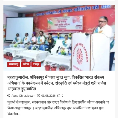
about
श्रावण
के
प्रथम
सोमवार
पर
कैबिनेट
मंत्री
श्री
राजेश
अग्रवाल
ने
लखनपुर
छत्तीसगढ़
पर्यटन
रायपुर
शिव
मंदिर
ब्रह्माकुमारीज़, अंबिकापुर में ‘नशा मुक्त युवा, विकसित भारत संकल्प
में
अभियान’ के कार्यक्रम में पर्यटन, संस्कृति एवं धर्मस्व मंत्री श्री राजेश
विधि-
विधान
अग्रवाल हुए शामिल
से
Apna Chhattisgarh
03/08/2026
0
किया
युवाओं से नशामुक्त, संस्कारवान और राष्ट्र निर्माण के लिए समर्पित जीवन अपनाने का
जलाभिषेक,
किया आह्वान रायपुर । ब्रह्माकुमारीज़, अंबिकापुर द्वारा आयोजित ’नशा मुक्त युवा,
प्रदेशवासियों
विकसित...
के