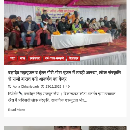
स्कूल
का
वार्षिकोत्सव
धूमधाम
से
संपन्न
कोटा
खैरा
छत्तीसगढ़
धर्म-कला-संस्कृति
बिलासपुर
बड़ादेव महापूजन व ईशर गौरी-गौरा पूजन में उमड़ी आस्था, लोक संस्कृति
से सजी बारात बनी आकर्षण का केंद्र
Apna Chhattisgarh
23/12/2025
0
रिपोर्टर
मनमोहन सिंह राजपूत खैरा । विकासखंड कोटा अंतर्गत ग्राम पंचायत
खैरा में आदिवासी लोक संस्कृति, सामाजिक एकजुटता और...
Read
Read More
more
about
बड़ादेव