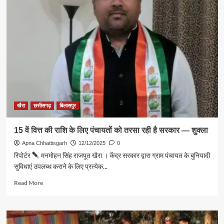
महापूजन
व
ईशर
गौरी-
गौरा
पूजन
में
उमड़ी
आस्था,
लोक
संस्कृति
से
खैरा
छत्तीसगढ़
बिलासपुर
सजी
बारात
15 वें वित्त की राशि के लिए पंचायतों को तरसा रही है सरकार — शुक्ला
बनी
Apna Chhattisgarh
आकर्षण
12/12/2025
0
का
रिपोर्टर
मनमोहन सिंह राजपूत खैरा । केंद्र सरकार द्वारा ग्राम पंचायत के बुनियादी
केंद्र
सुविधाएं उपलब्ध कराने के लिए प्रत्येक...
Read
Read More
more
about
15
वें