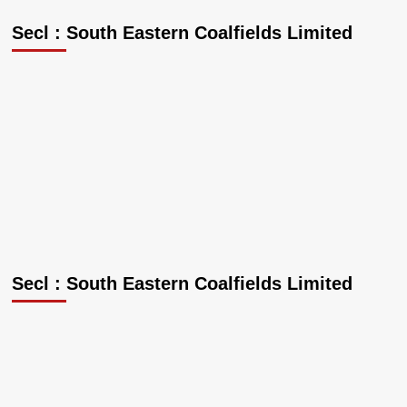
जिला
कबड्डी
Secl : South Eastern Coalfields Limited
प्रीमियर
लीग
मे
जगह
बनाने
200
से
अधिक
खिलाड़ियों
ने
दिखाया
दमख़म।
Secl : South Eastern Coalfields Limited