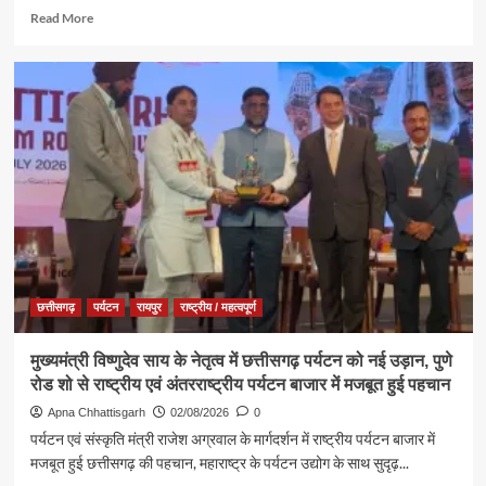
सुख,
Read
Read More
शांति,
more
समृद्धि
about
और
ब्रह्माकुमारीज़,
खुशहाली
अंबिकापुर
की
में
कामना
‘नशा
मुक्त
युवा,
विकसित
भारत
संकल्प
अभियान’
के
कार्यक्रम
छत्तीसगढ़
पर्यटन
रायपुर
राष्ट्रीय / महत्वपूर्ण
में
पर्यटन,
मुख्यमंत्री विष्णुदेव साय के नेतृत्व में छत्तीसगढ़ पर्यटन को नई उड़ान, पुणे
संस्कृति
रोड शो से राष्ट्रीय एवं अंतरराष्ट्रीय पर्यटन बाजार में मजबूत हुई पहचान
एवं
धर्मस्व
Apna Chhattisgarh
02/08/2026
0
मंत्री
पर्यटन एवं संस्कृति मंत्री राजेश अग्रवाल के मार्गदर्शन में राष्ट्रीय पर्यटन बाजार में
श्री
मजबूत हुई छत्तीसगढ़ की पहचान, महाराष्ट्र के पर्यटन उद्योग के साथ सुदृढ़...
राजेश