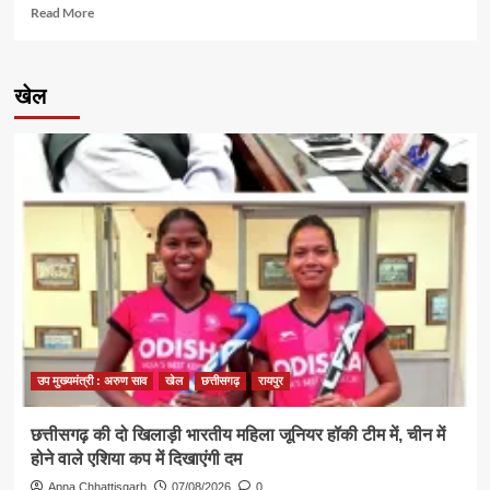
अग्रवाल
Read
Read More
हुए
more
शामिल
about
मुख्यमंत्री
खेल
विष्णुदेव
साय
के
नेतृत्व
में
छत्तीसगढ़
पर्यटन
को
नई
उड़ान,
पुणे
रोड
शो
से
उप मुख्यमंत्री : अरुण साव
खेल
छत्तीसगढ़
रायपुर
राष्ट्रीय
एवं
अंतरराष्ट्रीय
छत्तीसगढ़ की दो खिलाड़ी भारतीय महिला जूनियर हॉकी टीम में, चीन में
पर्यटन
होने वाले एशिया कप में दिखाएंगी दम
बाजार
में
Apna Chhattisgarh
07/08/2026
0