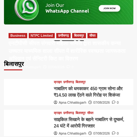
Business
NTPC Limited
छत्तीसगढ़
बिलासपुर
सीपत
एनटीपीसी सीपत संगवारी महिला समिति द्वारा शासकीय कन्या
उच्चतर माध्यमिक शाला सीपत में शारीरिक स्वच्छता जागरूकता
अभियान एवं सैनिटरी किट का वितरण
बिलासपुर
Apna Chhattisgarh
07/08/2026
0
क्राइम
छत्तीसगढ़
बिलासपुर
नाबालिग को धमकाकर 450 ग्राम सोना और
₹14.50 लाख ऐंठने वाले गिरोह पर शिकंजा
Apna Chhattisgarh
07/08/2026
0
क्राइम
छत्तीसगढ़
बिलासपुर
सीपत
साइकिल सिखाने के बहाने नाबालिग से दुष्कर्म,
24 घंटे में आरोपी गिरफ्तार
Apna Chhattisgarh
07/08/2026
0