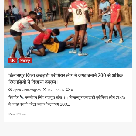
वित्त
की
राशि
के
लिए
पंचायतों
को
तरसा
रही
है
सरकार
खैरा
बिलासपुर
—
शुक्ला
बिलासपुर जिला कबड्डी प्रीमियर लीग मे जगह बनाने 200 से अधिक
खिलाड़ियों ने दिखाया दमख़म।
Apna Chhattisgarh
10/11/2025
0
रिपोर्टर
मनमोहन सिंह राजपूत खैरा ।। बिलासपुर कबड्डी प्रीमियर लीग 2025
मे जगह बनाने कोटा ब्लाक के लगभग 200...
Read
Read More
more
about
बिलासपुर