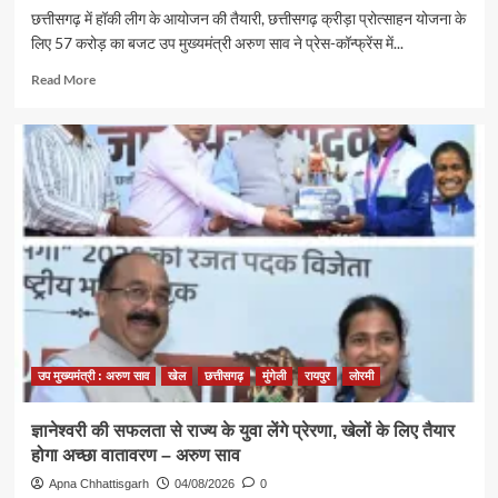
दिखाएंगी
छत्तीसगढ़ में हॉकी लीग के आयोजन की तैयारी, छत्तीसगढ़ क्रीड़ा प्रोत्साहन योजना के
दम
लिए 57 करोड़ का बजट उप मुख्यमंत्री अरुण साव ने प्रेस-कॉन्फ्रेंस में...
Read
Read More
more
about
खेल
अधोसंरचना
की
मजबूती
और
खेलों
के
लिए
बेहतर
वातावरण
तैयार
करने
उप मुख्यमंत्री : अरुण साव
खेल
छत्तीसगढ़
मुंगेली
रायपुर
लोरमी
मुख्यमंत्री
खेल
ज्ञानेश्वरी की सफलता से राज्य के युवा लेंगे प्रेरणा, खेलों के लिए तैयार
उत्कर्ष
होगा अच्छा वातावरण – अरुण साव
मिशन
के
Apna Chhattisgarh
04/08/2026
0