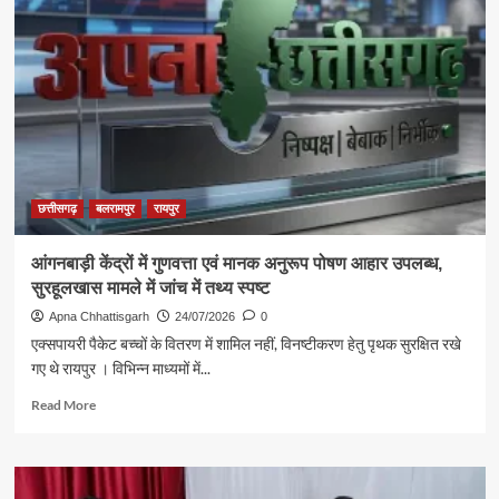
राहतभरी
पहल:
जिला
अस्पतालों
में
यूडीआईडी
कार्ड
शिविर
से
योजनाओं
छत्तीसगढ़
बलरामपुर
रायपुर
तक
आसान
आंगनबाड़ी केंद्रों में गुणवत्ता एवं मानक अनुरूप पोषण आहार उपलब्ध,
पहुंच
सुरहूलखास मामले में जांच में तथ्य स्पष्ट
Apna Chhattisgarh
24/07/2026
0
एक्सपायरी पैकेट बच्चों के वितरण में शामिल नहीं, विनष्टीकरण हेतु पृथक सुरक्षित रखे
गए थे रायपुर । विभिन्न माध्यमों में...
Read
Read More
more
about
आंगनबाड़ी
केंद्रों