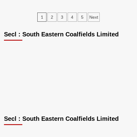
एचपीवी
टीकाकरण
अभियान
Posts
1
2
3
4
5
Next
में
pagination
बलरामपुर-
रामानुजगंज
Secl : South Eastern Coalfields Limited
बना
छत्तीसगढ़
का
अग्रणी
जिला
Secl : South Eastern Coalfields Limited