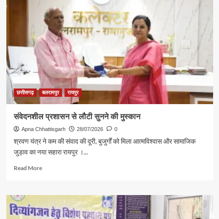
नहीं
रोक
सकी
किसान
पुत्र
रमन
की
उड़ान
छत्तीसगढ़
बलरामपुर
रायपुर
संवेदनशील प्रशासन से लौटी सुनने की मुस्कान
Apna Chhattisgarh
28/07/2026
0
श्रवण यंत्र ने कम की संवाद की दूरी, बुजुर्गों को मिला आत्मविश्वास और सामाजिक
जुड़ाव का नया सहारा रायपुर ।...
Read
Read More
more
about
संवेदनशील
प्रशासन
से