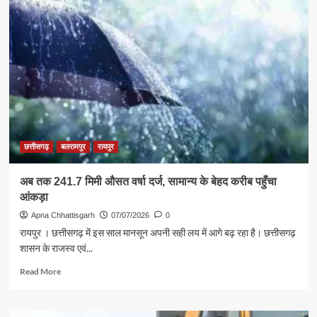
अभियान
:
मंत्री
नेताम
ने
8
करोड़
से
अधिक
रुपये
की
छत्तीसगढ़
बलरामपुर
रायपुर
विकास
परियोजनाओं
अब तक 241.7 मिमी औसत वर्षा दर्ज, सामान्य के बेहद करीब पहुँचा
का
आंकड़ा
किया
गया
Apna Chhattisgarh
07/07/2026
0
शिलान्यास
रायपुर । छत्तीसगढ़ में इस साल मानसून अपनी सही लय में आगे बढ़ रहा है। छत्तीसगढ़
शासन के राजस्व एवं...
Read
Read More
more
about
अब