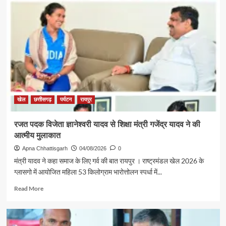
एवं
संस्कृति
मंत्री
श्री
राजेश
अग्रवाल
की
पहल
से
सरगुजा
संभाग
खेल
छत्तीसगढ़
पर्यटन
रायपुर
के
850
रजत पदक विजेता ज्ञानेश्वरी यादव से शिक्षा मंत्री गजेंद्र यादव ने की
श्रद्धालु
आत्मीय मुलाकात
भारत
गौरव
Apna Chhattisgarh
04/08/2026
0
ट्रेन
मंत्री यादव ने कहा समाज के लिए गर्व की बात रायपुर । राष्ट्रमंडल खेल 2026 के
से
ग्लासगो में आयोजित महिला 53 किलोग्राम भारोत्तोलन स्पर्धा में...
रामलला
एवं
Read
Read More
बाबा
more
विश्वनाथ
about
के
रजत
दर्शन
पदक