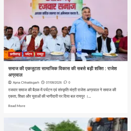
संस्कृति
मंत्री
राजेश
अग्रवाल
ने
दिया
स्वदेशी
अपनाने
का
संदेश
छत्तीसगढ़
पर्यटन
रायपुर
समाज की एकजुटता सामाजिक विकास की सबसे बड़ी शक्ति : राजेश
अग्रवाल
Apna Chhattisgarh
07/08/2026
0
रजवार समाज की बैठक में पर्यटन एवं संस्कृति मंत्री राजेश अग्रवाल ने समाज की
एकता, शिक्षा और युवाओं की भागीदारी पर दिया बल रायपुर ।...
Read
Read More
more
about
समाज
की