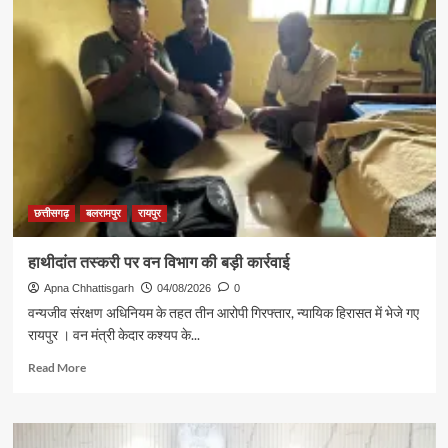
सेतु
पोर्टल
में
उत्कृष्ट
प्रदर्शन:
बलरामपुर
के
निर्दोष
लकड़ा
बने
प्रदेश
के
छत्तीसगढ़
बलरामपुर
रायपुर
टॉप
ट्रांजैक्शन
हाथीदांत तस्करी पर वन विभाग की बड़ी कार्रवाई
वीएलई
Apna Chhattisgarh
04/08/2026
0
वन्यजीव संरक्षण अधिनियम के तहत तीन आरोपी गिरफ्तार, न्यायिक हिरासत में भेजे गए
रायपुर । वन मंत्री केदार कश्यप के...
Read
Read More
more
about
हाथीदांत
तस्करी