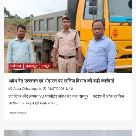
तक
241.7
मिमी
औसत
वर्षा
दर्ज,
सामान्य
के
बेहद
करीब
पहुँचा
आंकड़ा
छत्तीसगढ़
बलरामपुर
रायपुर
अवैध रेत उत्खनन एवं भंडारण पर खनिज विभाग की बड़ी कार्रवाई
Apna Chhattisgarh
01/07/2026
0
एक टिपर और लगभग 90 घनमीटर अवैध रेत जब्त रायपुर । प्रदेश में अवैध खनिज
उत्खनन, परिवहन एवं भंडारण पर...
Read
Read More
more
about
अवैध
रेत