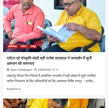
के
विजेता
लिए
ज्ञानेश्वरी
रवाना
यादव
से
शिक्षा
मंत्री
गजेंद्र
यादव
ने
की
छत्तीसगढ़
पर्यटन
रायपुर
आत्मीय
मुलाकात
पर्यटन एवं संस्कृति मंत्री श्री राजेश अग्रवाल ने जनदर्शन में सुनीं
आमजन की समस्याएं
Apna Chhattisgarh
03/08/2026
0
लखनपुर स्थित निज निवास में आयोजित जनदर्शन में बड़ी संख्या में पहुंचे नागरिक
त्वरित निराकरण के लिए अधिकारियों को दिए आवश्यक निर्देश रायपुर । प्रदेश...
Read
Read More
more
about
पर्यटन
एवं