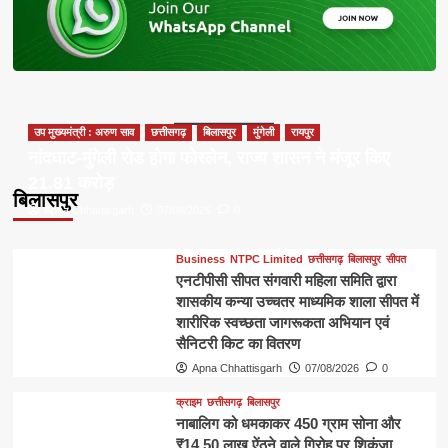
उप मुख्यमंत्री : अरुण साव
छत्तीसगढ़
बिलासपुर
मुंगेली
रायपुर
नांदघाट-मुंगेली रोड होगा फोरलेन, राज्य शासन ने मंजूर किए
21.81 करोड़
बिलासपुर
Apna Chhattisgarh
07/08/2026
0
Business
NTPC Limited
छत्तीसगढ़
बिलासपुर
सीपत
एनटीपीसी सीपत संगवारी महिला समिति द्वारा
शासकीय कन्या उच्चतर माध्यमिक शाला सीपत में
शारीरिक स्वच्छता जागरूकता अभियान एवं
सैनिटरी किट का वितरण
Apna Chhattisgarh
07/08/2026
0
क्राइम
छत्तीसगढ़
बिलासपुर
नाबालिग को धमकाकर 450 ग्राम सोना और
₹14.50 लाख ऐंठने वाले गिरोह पर शिकंजा