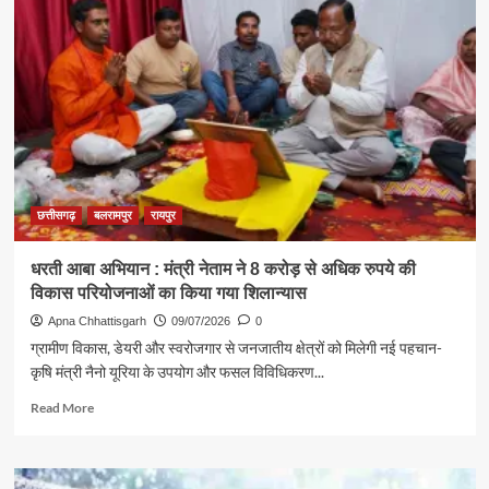
में
गुणवत्ता
एवं
मानक
अनुरूप
पोषण
आहार
उपलब्ध,
सुरहूलखास
मामले
में
छत्तीसगढ़
बलरामपुर
रायपुर
जांच
में
धरती आबा अभियान : मंत्री नेताम ने 8 करोड़ से अधिक रुपये की
तथ्य
विकास परियोजनाओं का किया गया शिलान्यास
स्पष्ट
Apna Chhattisgarh
09/07/2026
0
ग्रामीण विकास, डेयरी और स्वरोजगार से जनजातीय क्षेत्रों को मिलेगी नई पहचान-
कृषि मंत्री नैनो यूरिया के उपयोग और फसल विविधिकरण...
Read
Read More
more
about
धरती
आबा