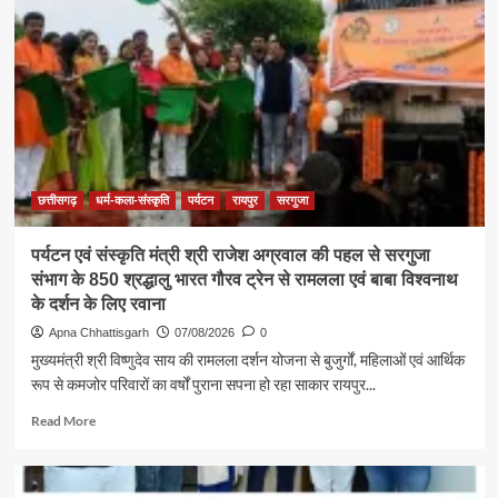
एकजुटता
सामाजिक
विकास
की
सबसे
बड़ी
शक्ति
:
राजेश
अग्रवाल
छत्तीसगढ़
धर्म-कला-संस्कृति
पर्यटन
रायपुर
सरगुजा
पर्यटन एवं संस्कृति मंत्री श्री राजेश अग्रवाल की पहल से सरगुजा
संभाग के 850 श्रद्धालु भारत गौरव ट्रेन से रामलला एवं बाबा विश्वनाथ
के दर्शन के लिए रवाना
Apna Chhattisgarh
07/08/2026
0
मुख्यमंत्री श्री विष्णुदेव साय की रामलला दर्शन योजना से बुजुर्गों, महिलाओं एवं आर्थिक
रूप से कमजोर परिवारों का वर्षों पुराना सपना हो रहा साकार रायपुर...
Read
Read More
more
about
पर्यटन