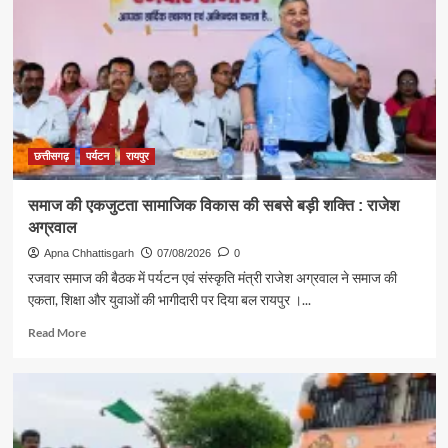
मंत्री
राजेश
अग्रवाल
ने
दिया
स्वदेशी
अपनाने
का
संदेश
छत्तीसगढ़
पर्यटन
रायपुर
समाज की एकजुटता सामाजिक विकास की सबसे बड़ी शक्ति : राजेश
अग्रवाल
Apna Chhattisgarh
07/08/2026
0
रजवार समाज की बैठक में पर्यटन एवं संस्कृति मंत्री राजेश अग्रवाल ने समाज की
एकता, शिक्षा और युवाओं की भागीदारी पर दिया बल रायपुर ।...
Read
Read More
more
about
समाज
की
एकजुटता
सामाजिक