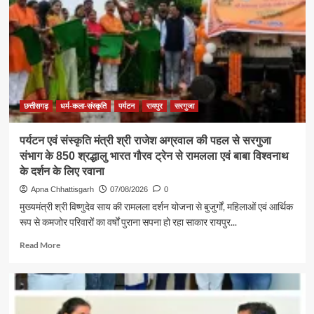
विकास
की
सबसे
बड़ी
शक्ति
:
राजेश
अग्रवाल
छत्तीसगढ़
धर्म-कला-संस्कृति
पर्यटन
रायपुर
सरगुजा
पर्यटन एवं संस्कृति मंत्री श्री राजेश अग्रवाल की पहल से सरगुजा
संभाग के 850 श्रद्धालु भारत गौरव ट्रेन से रामलला एवं बाबा विश्वनाथ
के दर्शन के लिए रवाना
Apna Chhattisgarh
07/08/2026
0
मुख्यमंत्री श्री विष्णुदेव साय की रामलला दर्शन योजना से बुजुर्गों, महिलाओं एवं आर्थिक
रूप से कमजोर परिवारों का वर्षों पुराना सपना हो रहा साकार रायपुर...
Read
Read More
more
about
पर्यटन
एवं
संस्कृति