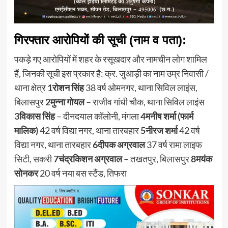
गिरफ्तार आरोपियों की सूची (नाम व पता):
पकड़े गए आरोपियों में शहर के रसूखदार और नामचीन लोग शामिल
हैं, जिनकी सूची इस प्रकार है: क्र. जुआड़ी का नाम उम्र निवासी /
थाना क्षेत्र
1
रोशन सिंह
38 वर्ष ओमनगर, थाना सिविल लाइंस,
बिलासपुर
2
मुन्ना गोयल
– राजीव गांधी चौक, थाना सिविल लाइंस
3
विकास सिंह
– दीनदयाल कॉलोनी, मंगला
4
मनीष शर्मा (फार्म
मालिक)
42 वर्ष विद्या नगर, थाना तारबहार
5
नीरज शर्मा
42 वर्ष
विद्या नगर, थाना तारबहार
6
दीपक अग्रवाल
37 वर्ष रामा लाइफ
सिटी, सकरी
7
चंद्रकिशन अग्रवाल
– तखतपुर, बिलासपुर
8
मयंक
सोनकर
20 वर्ष नया बस स्टैंड, तिफरा