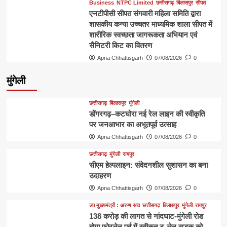
Business
NTPC Limited
छत्तीसगढ़
बिलासपुर
सीपत
एनटीपीसी सीपत संगवारी महिला समिति द्वारा
शासकीय कन्या उच्चतर माध्यमिक शाला सीपत में
शारीरिक स्वच्छता जागरूकता अभियान एवं
सैनिटरी किट का वितरण
Apna Chhattisgarh
07/08/2026
0
मुंगेली
छत्तीसगढ़
बिलासपुर
मुंगेली
डोंगरगढ़–कटघोरा नई रेल लाइन की स्वीकृति
पर जनआभार का अभूतपूर्व उत्साह
Apna Chhattisgarh
07/08/2026
0
छत्तीसगढ़
मुंगेली
रायपुर
सीएम हेल्पलाइन: संवेदनशील सुशासन का बना
उदाहरण
Apna Chhattisgarh
07/08/2026
0
उप मुख्यमंत्री : अरुण साव
छत्तीसगढ़
बिलासपुर
मुंगेली
रायपुर
138 करोड़ की लागत से नांदघाट-मुंगेली रोड
होगा फोरलेन पूर्व में स्वीकृत टू-लेन सड़क को