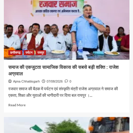
संस्कृति
मंत्री
राजेश
अग्रवाल
ने
दिया
स्वदेशी
अपनाने
का
संदेश
छत्तीसगढ़
पर्यटन
रायपुर
समाज की एकजुटता सामाजिक विकास की सबसे बड़ी शक्ति : राजेश
अग्रवाल
Apna Chhattisgarh
07/08/2026
0
रजवार समाज की बैठक में पर्यटन एवं संस्कृति मंत्री राजेश अग्रवाल ने समाज की
एकता, शिक्षा और युवाओं की भागीदारी पर दिया बल रायपुर ।...
Read
Read More
more
about
समाज
की
एकजुटता