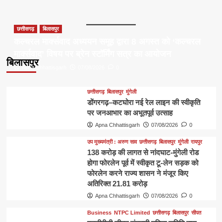
छत्तीसगढ़
बिलासपुर
कल्चरल मार्क्सवाद अध्ययन समूह द्वारा 8 अगस्त को ‘कल्चरल
मार्क्सवाद’ विषय पर ब्रेन स्टॉर्मिंग सत्र का आयोजन
बिलासपुर
Apna Chhattisgarh
07/08/2026
0
छत्तीसगढ़
बिलासपुर
मुंगेली
डोंगरगढ़–कटघोरा नई रेल लाइन की स्वीकृति
पर जनआभार का अभूतपूर्व उत्साह
Apna Chhattisgarh
07/08/2026
0
उप मुख्यमंत्री : अरुण साव
छत्तीसगढ़
बिलासपुर
मुंगेली
रायपुर
138 करोड़ की लागत से नांदघाट-मुंगेली रोड
होगा फोरलेन पूर्व में स्वीकृत टू-लेन सड़क को
फोरलेन करने राज्य शासन ने मंजूर किए
अतिरिक्त 21.81 करोड़
Apna Chhattisgarh
07/08/2026
0
Business
NTPC Limited
छत्तीसगढ़
बिलासपुर
सीपत