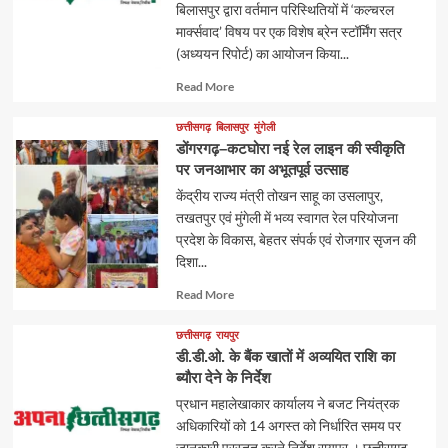
बिलासपुर द्वारा वर्तमान परिस्थितियों में ‘कल्चरल
मार्क्सवाद’ विषय पर एक विशेष ब्रेन स्टॉर्मिंग सत्र
(अध्ययन रिपोर्ट) का आयोजन किया...
Read
Read More
more
about
छत्तीसगढ़
बिलासपुर
मुंगेली
डोंगरगढ़–कटघोरा नई रेल लाइन की स्वीकृति
पर जनआभार का अभूतपूर्व उत्साह
केंद्रीय राज्य मंत्री तोखन साहू का उसलापुर,
तखतपुर एवं मुंगेली में भव्य स्वागत रेल परियोजना
प्रदेश के विकास, बेहतर संपर्क एवं रोजगार सृजन की
दिशा...
Read
Read More
more
about
छत्तीसगढ़
रायपुर
डी.डी.ओ. के बैंक खातों में अव्ययित राशि का
ब्यौरा देने के निर्देश
प्रधान महालेखाकार कार्यालय ने बजट नियंत्रक
अधिकारियों को 14 अगस्त को निर्धारित समय पर
जानकारी प्रस्तुत करने निर्देश रायपुर । छत्तीसगढ़