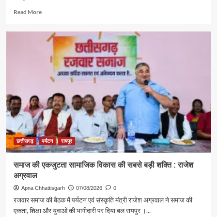
Read
Read More
more
about
पर्यटन
एवं
संस्कृति
मंत्री
राजेश
अग्रवाल
ने
दिया
स्वदेशी
अपनाने
का
संदेश
छत्तीसगढ़
पर्यटन
रायपुर
समाज की एकजुटता सामाजिक विकास की सबसे बड़ी शक्ति : राजेश
अग्रवाल
Apna Chhattisgarh
07/08/2026
0
रजवार समाज की बैठक में पर्यटन एवं संस्कृति मंत्री राजेश अग्रवाल ने समाज की
एकता, शिक्षा और युवाओं की भागीदारी पर दिया बल रायपुर ।...