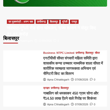
उप मुख्यमंत्री : अरुण साव
छत्तीसगढ़
बिलासपुर
मुंगेली
रायपुर
नांदघाट-मुंगेली रोड होगा फोरलेन, राज्य शासन ने मंजूर किए
21.81 करोड़
बिलासपुर
Apna Chhattisgarh
07/08/2026
0
Business
NTPC Limited
छत्तीसगढ़
बिलासपुर
सीपत
एनटीपीसी सीपत संगवारी महिला समिति द्वारा
शासकीय कन्या उच्चतर माध्यमिक शाला सीपत में
शारीरिक स्वच्छता जागरूकता अभियान एवं
सैनिटरी किट का वितरण
Apna Chhattisgarh
07/08/2026
0
क्राइम
छत्तीसगढ़
बिलासपुर
नाबालिग को धमकाकर 450 ग्राम सोना और
₹14.50 लाख ऐंठने वाले गिरोह पर शिकंजा
Apna Chhattisgarh
07/08/2026
0