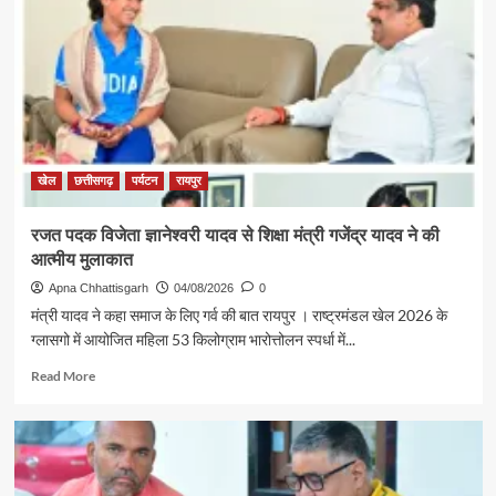
मंत्री
श्री
राजेश
अग्रवाल
की
पहल
से
सरगुजा
संभाग
खेल
छत्तीसगढ़
पर्यटन
रायपुर
के
850
रजत पदक विजेता ज्ञानेश्वरी यादव से शिक्षा मंत्री गजेंद्र यादव ने की
श्रद्धालु
आत्मीय मुलाकात
भारत
गौरव
Apna Chhattisgarh
04/08/2026
0
ट्रेन
मंत्री यादव ने कहा समाज के लिए गर्व की बात रायपुर । राष्ट्रमंडल खेल 2026 के
से
ग्लासगो में आयोजित महिला 53 किलोग्राम भारोत्तोलन स्पर्धा में...
रामलला
एवं
Read
Read More
बाबा
more
विश्वनाथ
about
के
रजत
दर्शन
पदक
के
विजेता
लिए