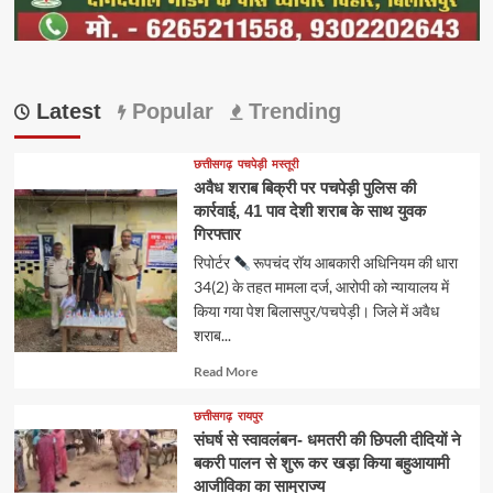
Latest
Popular
Trending
छत्तीसगढ़
पचपेड़ी
मस्तूरी
अवैध शराब बिक्री पर पचपेड़ी पुलिस की
कार्रवाई, 41 पाव देशी शराब के साथ युवक
गिरफ्तार
रिपोर्टर
रूपचंद रॉय आबकारी अधिनियम की धारा
34(2) के तहत मामला दर्ज, आरोपी को न्यायालय में
किया गया पेश बिलासपुर/पचपेड़ी। जिले में अवैध
शराब...
Read
Read More
more
about
छत्तीसगढ़
रायपुर
संघर्ष से स्वावलंबन- धमतरी की छिपली दीदियों ने
बकरी पालन से शुरू कर खड़ा किया बहुआयामी
आजीविका का साम्राज्य