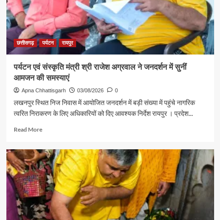
मंत्री
गजेंद्र
यादव
ने
की
छत्तीसगढ़
पर्यटन
रायपुर
आत्मीय
मुलाकात
पर्यटन एवं संस्कृति मंत्री श्री राजेश अग्रवाल ने जनदर्शन में सुनीं
आमजन की समस्याएं
Apna Chhattisgarh
03/08/2026
0
लखनपुर स्थित निज निवास में आयोजित जनदर्शन में बड़ी संख्या में पहुंचे नागरिक
त्वरित निराकरण के लिए अधिकारियों को दिए आवश्यक निर्देश रायपुर । प्रदेश...
Read
Read More
more
about
पर्यटन
एवं
संस्कृति
मंत्री
श्री
राजेश
अग्रवाल