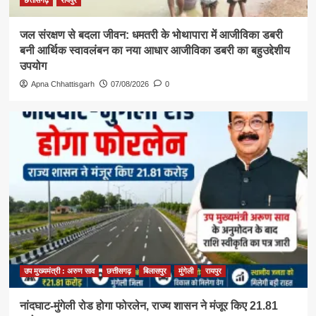
छत्तीसगढ़
रायपुर
जल संरक्षण से बदला जीवन: धमतरी के भोथापारा में आजीविका डबरी
बनी आर्थिक स्वावलंबन का नया आधार आजीविका डबरी का बहुउद्देशीय
उपयोग
Apna Chhattisgarh
07/08/2026
0
उप मुख्यमंत्री : अरुण साव
छत्तीसगढ़
बिलासपुर
मुंगेली
रायपुर
नांदघाट-मुंगेली रोड होगा फोरलेन, राज्य शासन ने मंजूर किए 21.81