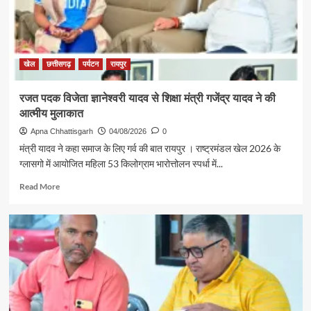
की
पहल
से
सरगुजा
संभाग
खेल
छत्तीसगढ़
पर्यटन
रायपुर
के
850
रजत पदक विजेता ज्ञानेश्वरी यादव से शिक्षा मंत्री गजेंद्र यादव ने की
श्रद्धालु
आत्मीय मुलाकात
भारत
गौरव
Apna Chhattisgarh
04/08/2026
0
ट्रेन
मंत्री यादव ने कहा समाज के लिए गर्व की बात रायपुर । राष्ट्रमंडल खेल 2026 के
से
ग्लासगो में आयोजित महिला 53 किलोग्राम भारोत्तोलन स्पर्धा में...
रामलला
एवं
Read
Read More
बाबा
more
विश्वनाथ
about
के
रजत
दर्शन
पदक
के
विजेता
लिए
ज्ञानेश्वरी
रवाना
यादव
से
शिक्षा