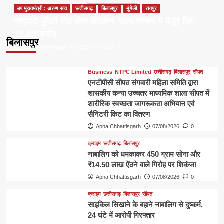
उप मुख्यमंत्री : अरुण साव
छत्तीसगढ़
बिलासपुर
मुंगेली
रायपुर
नांदघाट-मुंगेली रोड होगा फोरलेन, राज्य शासन ने मंजूर किए
21.81 करोड़
बिलासपुर
Apna Chhattisgarh
07/08/2026
0
Business
NTPC Limited
छत्तीसगढ़
बिलासपुर
सीपत
एनटीपीसी सीपत संगवारी महिला समिति द्वारा
शासकीय कन्या उच्चतर माध्यमिक शाला सीपत में
शारीरिक स्वच्छता जागरूकता अभियान एवं
सैनिटरी किट का वितरण
Apna Chhattisgarh
07/08/2026
0
क्राइम
छत्तीसगढ़
बिलासपुर
नाबालिग को धमकाकर 450 ग्राम सोना और
₹14.50 लाख ऐंठने वाले गिरोह पर शिकंजा
Apna Chhattisgarh
07/08/2026
0
क्राइम
छत्तीसगढ़
बिलासपुर
सीपत
साइकिल सिखाने के बहाने नाबालिग से दुष्कर्म,
24 घंटे में आरोपी गिरफ्तार