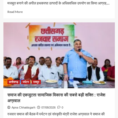
मजबूत बनाने की अपील हथकरघा उत्पादों के अधिकाधिक उपयोग का किया आग्रह,...
Read
Read More
more
about
पर्यटन
एवं
संस्कृति
मंत्री
राजेश
अग्रवाल
ने
दिया
स्वदेशी
अपनाने
का
संदेश
छत्तीसगढ़
पर्यटन
रायपुर
समाज की एकजुटता सामाजिक विकास की सबसे बड़ी शक्ति : राजेश
अग्रवाल
Apna Chhattisgarh
07/08/2026
0
रजवार समाज की बैठक में पर्यटन एवं संस्कृति मंत्री राजेश अग्रवाल ने समाज की