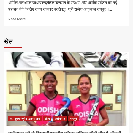
धार्मिक आस्था के साथ सांस्कृतिक विरासत के संरक्षण और धार्मिक पर्यटन को नई
पहचान देने के लिए राज्य सरकार प्रतिबद्ध- श्री राजेश अग्रवाल रायपुर ।...
Read
Read More
more
about
श्रावण
खेल
के
प्रथम
सोमवार
पर
कैबिनेट
मंत्री
श्री
राजेश
अग्रवाल
ने
लखनपुर
शिव
मंदिर
में
उप मुख्यमंत्री : अरुण साव
खेल
छत्तीसगढ़
रायपुर
विधि-
विधान
से