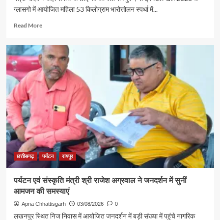
से
ग्लासगो में आयोजित महिला 53 किलोग्राम भारोत्तोलन स्पर्धा में...
रामलला
एवं
Read
Read More
बाबा
more
विश्वनाथ
about
के
रजत
दर्शन
पदक
के
विजेता
लिए
ज्ञानेश्वरी
रवाना
यादव
से
शिक्षा
मंत्री
गजेंद्र
यादव
ने
की
छत्तीसगढ़
पर्यटन
रायपुर
आत्मीय
मुलाकात
पर्यटन एवं संस्कृति मंत्री श्री राजेश अग्रवाल ने जनदर्शन में सुनीं
आमजन की समस्याएं
Apna Chhattisgarh
03/08/2026
0
लखनपुर स्थित निज निवास में आयोजित जनदर्शन में बड़ी संख्या में पहुंचे नागरिक