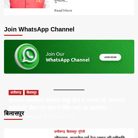
पुनर्वास...
Read
Read More
more
about
Join WhatsApp Channel
छत्तीसगढ़
बिलासपुर
कल्चरल मार्क्सवाद अध्ययन समूह द्वारा 8 अगस्त को ‘कल्चरल
मार्क्सवाद’ विषय पर ब्रेन स्टॉर्मिंग सत्र का आयोजन
बिलासपुर
Apna Chhattisgarh
07/08/2026
0
छत्तीसगढ़
बिलासपुर
मुंगेली