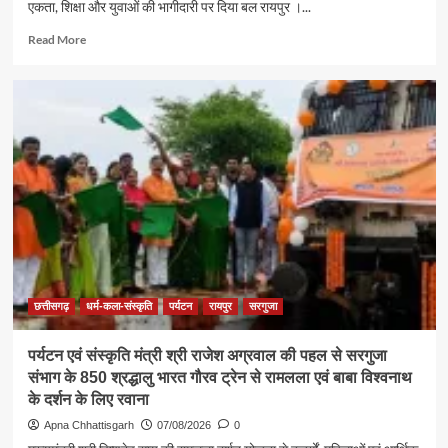
एकता, शिक्षा और युवाओं की भागीदारी पर दिया बल रायपुर ।...
Read
Read More
more
about
समाज
की
एकजुटता
सामाजिक
विकास
की
सबसे
बड़ी
शक्ति
:
राजेश
अग्रवाल
छत्तीसगढ़
धर्म-कला-संस्कृति
पर्यटन
रायपुर
सरगुजा
पर्यटन एवं संस्कृति मंत्री श्री राजेश अग्रवाल की पहल से सरगुजा
संभाग के 850 श्रद्धालु भारत गौरव ट्रेन से रामलला एवं बाबा विश्वनाथ
के दर्शन के लिए रवाना
Apna Chhattisgarh
07/08/2026
0