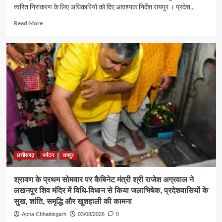
त्वरित निराकरण के लिए अधिकारियों को दिए आवश्यक निर्देश रायपुर । प्रदेश...
Read
Read More
more
about
पर्यटन
एवं
संस्कृति
मंत्री
श्री
राजेश
अग्रवाल
ने
जनदर्शन
में
सुनीं
आमजन
छत्तीसगढ़
पर्यटन
रायपुर
की
समस्याएं
श्रावण के प्रथम सोमवार पर कैबिनेट मंत्री श्री राजेश अग्रवाल ने
लखनपुर शिव मंदिर में विधि-विधान से किया जलाभिषेक, प्रदेशवासियों के
सुख, शांति, समृद्धि और खुशहाली की कामना
Apna Chhattisgarh
03/08/2026
0