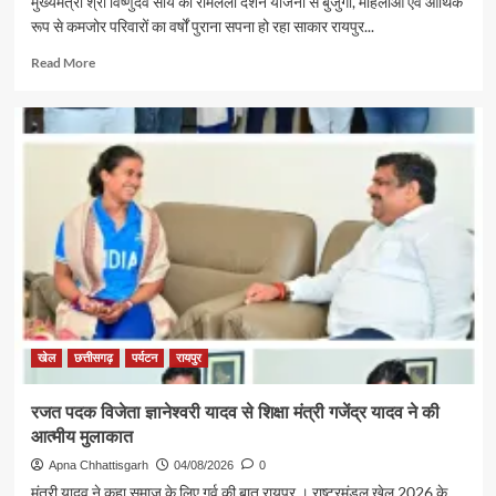
मुख्यमंत्री श्री विष्णुदेव साय की रामलला दर्शन योजना से बुजुर्गों, महिलाओं एवं आर्थिक
रूप से कमजोर परिवारों का वर्षों पुराना सपना हो रहा साकार रायपुर...
Read
Read More
more
about
पर्यटन
एवं
संस्कृति
मंत्री
श्री
राजेश
अग्रवाल
की
पहल
से
सरगुजा
संभाग
खेल
छत्तीसगढ़
पर्यटन
रायपुर
के
850
रजत पदक विजेता ज्ञानेश्वरी यादव से शिक्षा मंत्री गजेंद्र यादव ने की
श्रद्धालु
आत्मीय मुलाकात
भारत
गौरव
Apna Chhattisgarh
04/08/2026
0
ट्रेन
मंत्री यादव ने कहा समाज के लिए गर्व की बात रायपुर । राष्ट्रमंडल खेल 2026 के